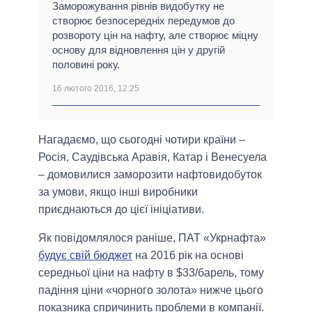
Заморожування рівнів видобутку не
створює безпосередніх передумов до
розвороту цін на нафту, але створює міцну
основу для відновлення цін у другій
половині року.
16 лютого 2016, 12:25
Нагадаємо, що сьогодні чотири країни –
Росія, Саудівська Аравія, Катар і Венесуела
– домовилися заморозити нафтовидобуток
за умови, якщо інші виробники
приєднаються до цієї ініціативи.
Як повідомлялося раніше, ПАТ «Укрнафта»
будує свій бюджет
на 2016 рік на основі
середньої ціни на нафту в $33/барель, тому
падіння ціни «чорного золота» нижче цього
показника спричинить проблеми в компанії.