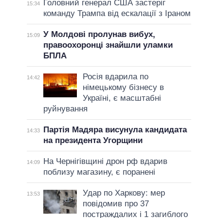
Головний генерал США застеріг
15:34
команду Трампа від ескалації з Іраном
У Молдові пролунав вибух,
15:09
правоохоронці знайшли уламки
БПЛА
Росія вдарила по
14:42
німецькому бізнесу в
Україні, є масштабні
руйнування
Партія Мадяра висунула кандидата
14:33
на президента Угорщини
На Чернігівщині дрон рф вдарив
14:09
поблизу магазину, є поранені
Удар по Харкову: мер
13:53
повідомив про 37
постраждалих і 1 загиблого