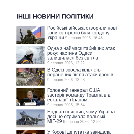
ІНШІ НОВИНИ ПОЛІТИКИ
Російські війська створили нові
зони контролю біля кордону
України
9 серпня 2026, 16:43
Одна з наймасштабніших атак
року: частина Одеси
залишилася без світла
9 серпня 2026, 12:22
В Одесі зросла кількість
поранених після атаки дронів
9 серпня 2026, 13:28
Головний генерал США
застеріг команду Трампа від
ескалації з Іраном
9 серпня 2026, 15:34
Боднар пояснив, чому Україна
досі не отримала польські
МіГ-29
9 серпня 2026, 12:32
У Косові депутатка закидала