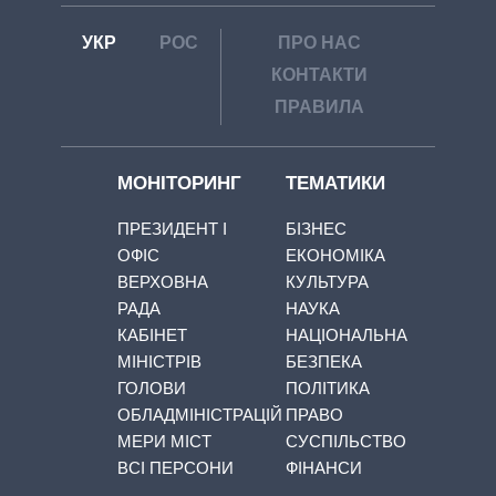
УКР
РОС
ПРО НАС
КОНТАКТИ
ПРАВИЛА
МОНІТОРИНГ
ТЕМАТИКИ
ПРЕЗИДЕНТ І
БІЗНЕС
ОФІС
ЕКОНОМІКА
ВЕРХОВНА
КУЛЬТУРА
РАДА
НАУКА
КАБІНЕТ
НАЦІОНАЛЬНА
МІНІСТРІВ
БЕЗПЕКА
ГОЛОВИ
ПОЛІТИКА
ОБЛАДМІНІСТРАЦІЙ
ПРАВО
МЕРИ МІСТ
СУСПІЛЬСТВО
ВСІ ПЕРСОНИ
ФІНАНСИ