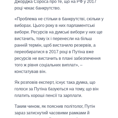
Джорджа Сороса про те, що на РФ у 2017
році чекає банкрутство.
«Проблема не стільки в банкрутстві, скільки у
виборах. Цього року в них парламентські
вибори. Ресурсів на думські вибори у них ще
вистачить, тому іх і перенесли на більш
ранній термін, щоб вистачило резервів, а
переобиратися в 2017 році в Путіна вже
ресурсів не вистачить в плані забезпечення
того ж рівня соціальних виплат», –
констатував він.
Як розповів експерт, існує така думка, що
голоси за Путіна базуються на тому, що він
платить хороші пенсії та зарплати.
Таким чином, як пояснив політолог, Путін
зараз затиснутий часовими рамками й