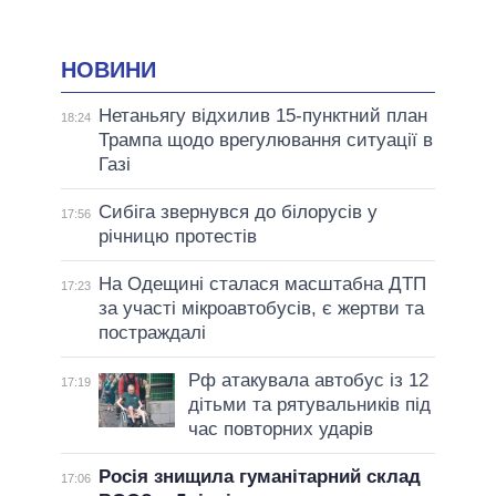
НОВИНИ
Нетаньягу відхилив 15-пунктний план
18:24
Трампа щодо врегулювання ситуації в
Газі
Сибіга звернувся до білорусів у
17:56
річницю протестів
На Одещині сталася масштабна ДТП
17:23
за участі мікроавтобусів, є жертви та
постраждалі
Рф атакувала автобус із 12
17:19
дітьми та рятувальників під
час повторних ударів
Росія знищила гуманітарний склад
17:06