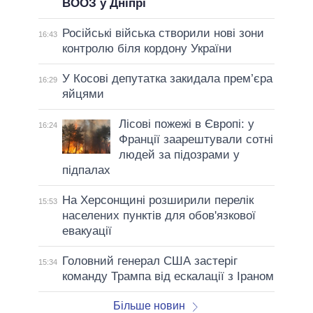
ВООЗ у Дніпрі
Російські війська створили нові зони
16:43
контролю біля кордону України
У Косові депутатка закидала прем’єра
16:29
яйцями
Лісові пожежі в Європі: у
16:24
Франції заарештували сотні
людей за підозрами у
підпалах
На Херсонщині розширили перелік
15:53
населених пунктів для обов'язкової
евакуації
Головний генерал США застеріг
15:34
команду Трампа від ескалації з Іраном
Більше новин