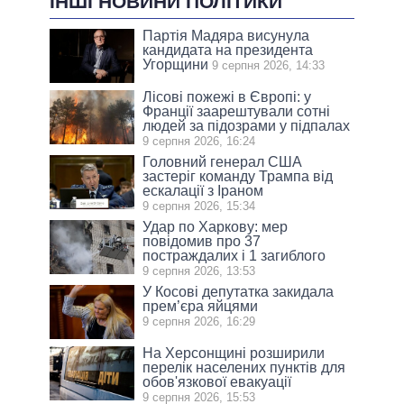
ІНШІ НОВИНИ ПОЛІТИКИ
Партія Мадяра висунула
кандидата на президента
Угорщини
9 серпня 2026, 14:33
Лісові пожежі в Європі: у
Франції заарештували сотні
людей за підозрами у підпалах
9 серпня 2026, 16:24
Головний генерал США
застеріг команду Трампа від
ескалації з Іраном
9 серпня 2026, 15:34
Удар по Харкову: мер
повідомив про 37
постраждалих і 1 загиблого
9 серпня 2026, 13:53
У Косові депутатка закидала
прем’єра яйцями
9 серпня 2026, 16:29
На Херсонщині розширили
перелік населених пунктів для
обов'язкової евакуації
9 серпня 2026, 15:53