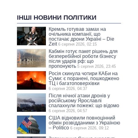
ІНШІ НОВИНИ ПОЛІТИКИ
Кремль готував замах на
очільника компанії, що
постачає дрони Україні – Die
Zeit
6 серпня 2026, 02:15
Кабмін готує пакет рішень для
безперебійної роботи бізнесу
після ударів рф: що
пропонують
5 серпня 2026, 23:45
Росія скинула чотири КАБи на
Суми: є поранені, пошкоджено
ТЦ і багатоповерхівки
6 серпня 2026, 04:37
Після нічної атаки дронів у
російському Ярославлі
спалахнули пожежі: що відомо
6 серпня 2026, 04:57
США відновили повноцінний
обмін розвідданими з Україною
– Politico
6 серпня 2026, 09:12