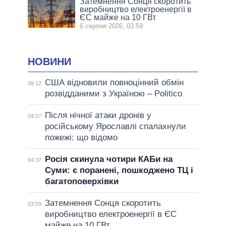
Затемнення Сонця скоротить
виробництво електроенергії в
ЄС майже на 10 ГВт
6 серпня 2026, 03:59
НОВИНИ
США відновили повноцінний обмін
09:12
розвідданими з Україною – Politico
Після нічної атаки дронів у
04:57
російському Ярославлі спалахнули
пожежі: що відомо
Росія скинула чотири КАБи на
04:37
Суми: є поранені, пошкоджено ТЦ і
багатоповерхівки
Затемнення Сонця скоротить
03:59
виробництво електроенергії в ЄС
майже на 10 ГВт