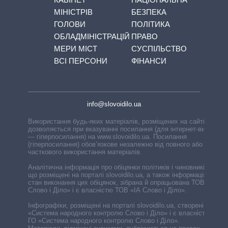
МІНІСТРІВ
БЕЗПЕКА
ГОЛОВИ
ПОЛІТИКА
ОБЛАДМІНІСТРАЦІЙ
ПРАВО
МЕРИ МІСТ
СУСПІЛЬСТВО
ВСІ ПЕРСОНИ
ФІНАНСИ
info@slovoidilo.ua
Використання будь-яких матеріалів, розміщених на сайті,
дозволяється при вказуванні посилання (для інтернет-видань
— гіперпосилання) на www.slovoidilo.ua. Посилання
(гіперпосилання) обов’язкове незалежно від повного або
часткового використання матеріалів.
Аналітична інформація про обіцянки політиків і чиновників,
що розміщені на порталі slovoidilo.ua, а також інформація про
стан виконання цих обіцянок, зібрана й опрацьована ТОВ «ІА
Слово і Діло» і є власністю ТОВ «ІА Слово і Діло».
Інфографіки, розміщені на порталі slovoidilo.ua, створені ГО
«Система народного контролю Слово і Діло» і є власністю
ГО «Система народного контролю Слово і Діло».