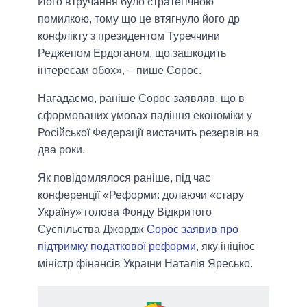
Його втручання було стратегічною
помилкою, тому що це втягнуло його др
конфлікту з президентом Туреччини
Реджепом Ердоганом, що зашкодить
інтересам обох», – пише Сорос.
Нагадаємо, раніше Сорос заявляв, що в
сформованих умовах падіння економіки у
Російської Федерації вистачить резервів на
два роки.
Як повідомлялося раніше, під час
конференції «Реформи: долаючи «стару
Україну» голова Фонду Відкритого
Суспільства Джордж
Сорос заявив про
підтримку податкової реформи
, яку ініціює
міністр фінансів України Наталія Яресько.