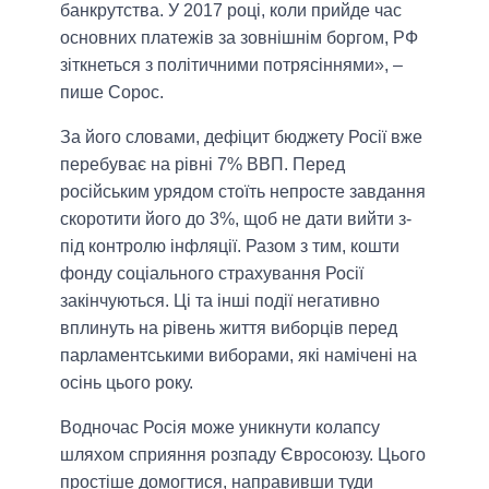
банкрутства. У 2017 році, коли прийде час
основних платежів за зовнішнім боргом, РФ
зіткнеться з політичними потрясіннями», –
пише Сорос.
За його словами, дефіцит бюджету Росії вже
перебуває на рівні 7% ВВП. Перед
російським урядом стоїть непросте завдання
скоротити його до 3%, щоб не дати вийти з-
під контролю інфляції. Разом з тим, кошти
фонду соціального страхування Росії
закінчуються. Ці та інші події негативно
вплинуть на рівень життя виборців перед
парламентськими виборами, які намічені на
осінь цього року.
Водночас Росія може уникнути колапсу
шляхом сприяння розпаду Євросоюзу. Цього
простіше домогтися, направивши туди