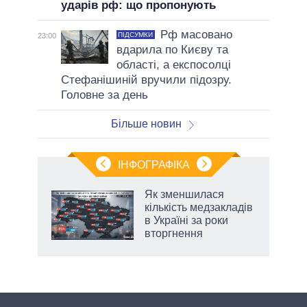
ударів рф: що пропонують
Рф масовано
ПІДСУМКИ
23:00
вдарила по Києву та
області, а експосолці
Стефанішиній вручили підозру.
Головне за день
Більше новин
ІНФОГРАФІКА
Як зменшилася
раїні
кількість медзакладів
ої
в Україні за роки
вторгнення