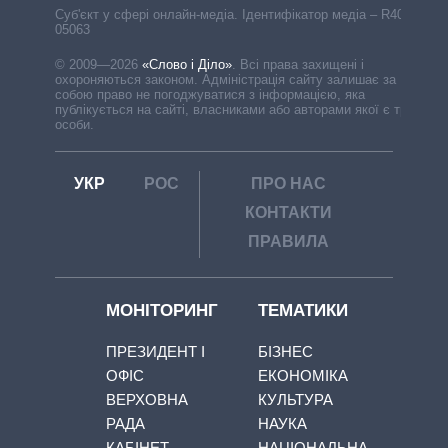
Cуб'єкт у сфері онлайн-медіа. Ідентифікатор медіа – R40-
05063
© 2009—2026
«Слово і Діло»
.
Всі права захищені і
охороняються законом. Адміністрація сайту залишає за
собою право не погоджуватися з інформацією, яка
публікується на сайті, власниками або авторами якої є треті
особи.
УКР
РОС
ПРО НАС
КОНТАКТИ
ПРАВИЛА
МОНІТОРИНГ
ТЕМАТИКИ
ПРЕЗИДЕНТ І
БІЗНЕС
ОФІС
ЕКОНОМІКА
ВЕРХОВНА
КУЛЬТУРА
РАДА
НАУКА
КАБІНЕТ
НАЦІОНАЛЬНА