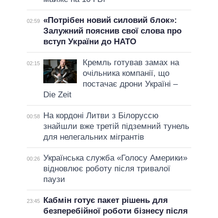
«Потрібен новий силовий блок»:
02:59
Залужний пояснив свої слова про
вступ України до НАТО
Кремль готував замах на
02:15
очільника компанії, що
постачає дрони Україні –
Die Zeit
На кордоні Литви з Білоруссю
00:58
знайшли вже третій підземний тунель
для нелегальних мігрантів
Українська служба «Голосу Америки»
00:26
відновлює роботу після тривалої
паузи
Кабмін готує пакет рішень для
23:45
безперебійної роботи бізнесу після