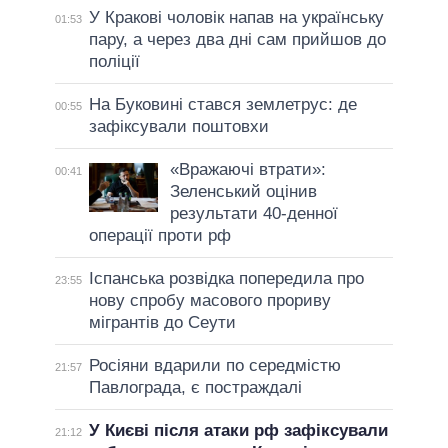
У Кракові чоловік напав на українську
01:53
пару, а через два дні сам прийшов до
поліції
На Буковині стався землетрус: де
00:55
зафіксували поштовхи
«Вражаючі втрати»:
00:41
Зеленський оцінив
результати 40-денної
операції проти рф
Іспанська розвідка попередила про
23:55
нову спробу масового прориву
мігрантів до Сеути
Росіяни вдарили по середмістю
21:57
Павлограда, є постраждалі
У Києві після атаки рф зафіксували
21:12