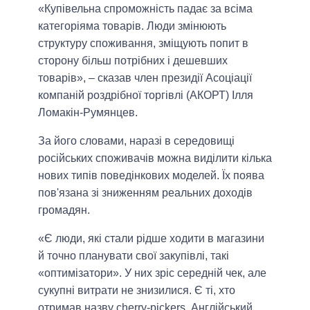
«Купівельна спроможність падає за всіма
категоріяма товарів. Люди змінюють
структуру споживання, зміщують попит в
сторону більш потрібних і дешевших
товарів», – сказав член президії Асоціації
компаній роздрібної торгівлі (АКОРТ) Ілля
Ломакін-Румянцев.
За його словами, наразі в середовищі
російських споживачів можна виділити кілька
нових типів поведінкових моделей. Їх поява
пов'язана зі зниженням реальних доходів
громадян.
«Є люди, які стали рідше ходити в магазини
й точно планувати свої закупівлі, такі
«оптимізатори». У них зріс середній чек, але
сукупні витрати не знизилися. Є ті, хто
отримав назву cherry-pickers. Англійський