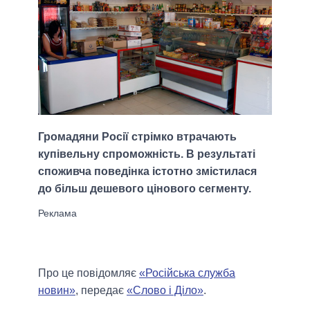
Громадяни Росії стрімко втрачають
купівельну спроможність. В результаті
споживча поведінка істотно змістилася
до більш дешевого цінового сегменту.
Про це повідомляє
«Російська служба
новин»
, передає
«Слово і Діло»
.