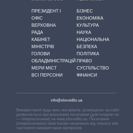
ПРЕЗИДЕНТ І
БІЗНЕС
ОФІС
ЕКОНОМІКА
ВЕРХОВНА
КУЛЬТУРА
РАДА
НАУКА
КАБІНЕТ
НАЦІОНАЛЬНА
МІНІСТРІВ
БЕЗПЕКА
ГОЛОВИ
ПОЛІТИКА
ОБЛАДМІНІСТРАЦІЙ
ПРАВО
МЕРИ МІСТ
СУСПІЛЬСТВО
ВСІ ПЕРСОНИ
ФІНАНСИ
info@slovoidilo.ua
Використання будь-яких матеріалів, розміщених на сайті,
дозволяється при вказуванні посилання (для інтернет-видань
— гіперпосилання) на www.slovoidilo.ua. Посилання
(гіперпосилання) обов’язкове незалежно від повного або
часткового використання матеріалів.