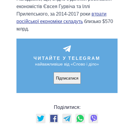
економістів Євсея Гурвіча та Іллі
Прилепського, за 2014-2017 роки
втрати
російської економіки складуть
близько $570
млрд.
ЧИТАЙТЕ У TELEGRAM
найважливіше від «Слово і діло»
Підписатися
Поділитися: