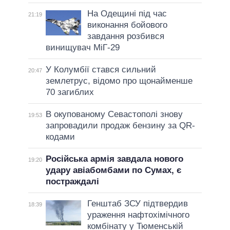
На Одещині під час
21:19
виконання бойового
завдання розбився
винищувач МіГ-29
У Колумбії стався сильний
20:47
землетрус, відомо про щонайменше
70 загиблих
В окупованому Севастополі знову
19:53
запровадили продаж бензину за QR-
кодами
Російська армія завдала нового
19:20
удару авіабомбами по Сумах, є
постраждалі
Генштаб ЗСУ підтвердив
18:39
ураження нафтохімічного
комбінату у Тюменській