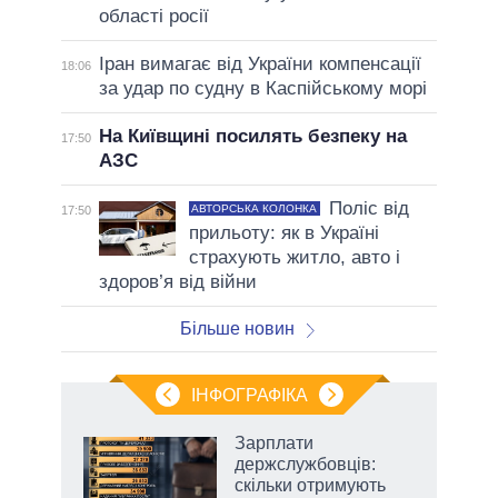
області росії
Іран вимагає від України компенсації
18:06
за удар по судну в Каспійському морі
На Київщині посилять безпеку на
17:50
АЗС
Поліс від
АВТОРСЬКА КОЛОНКА
17:50
прильоту: як в Україні
страхують житло, авто і
здоров’я від війни
Більше новин
ІНФОГРАФІКА
 як
Зарплати
и за
держслужбовців:
скільки отримують