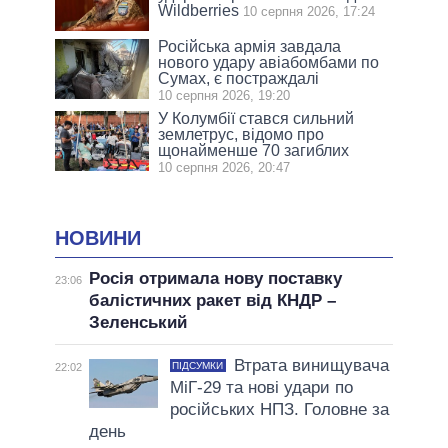
Wildberries
10 серпня 2026, 17:24
Російська армія завдала
нового удару авіабомбами по
Сумах, є постраждалі
10 серпня 2026, 19:20
У Колумбії стався сильний
землетрус, відомо про
щонайменше 70 загиблих
10 серпня 2026, 20:47
НОВИНИ
Росія отримала нову поставку
23:06
балістичних ракет від КНДР –
Зеленський
Втрата винищувача
ПІДСУМКИ
22:02
МіГ-29 та нові удари по
російських НПЗ. Головне за
день