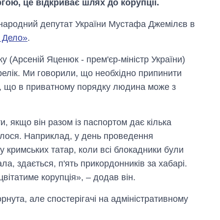
ою, це відкриває шлях до корупції.
 народний депутат України Мустафа Джемілєв в
і Дело»
.
 (Арсеній Яценюк - прем'єр-міністр України)
елік. Ми говорили, що необхідно припинити
е, що в приватному порядку людина може з
и, якщо він разом із паспортом дає кілька
еглося. Наприклад, у день проведення
у кримських татар, коли всі блокадники були
ла, здається, п'ять прикордонників за хабарі.
Економіка ШІ-
гігантів: скільки
вітатиме корупція», – додав він.
коштують і
заробляють
орнута, але спостерігачі на адміністративному
OpenAI та
Anthropic