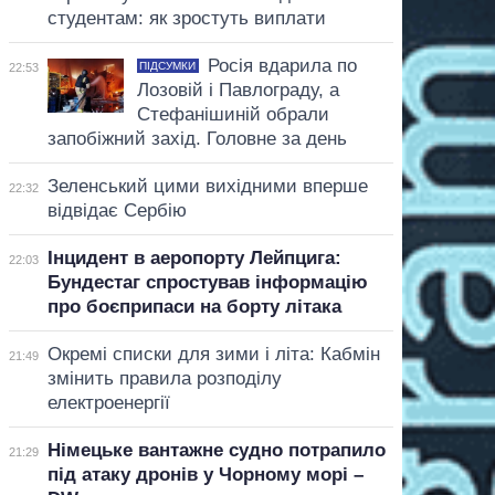
студентам: як зростуть виплати
Росія вдарила по
ПІДСУМКИ
22:53
Лозовій і Павлограду, а
Стефанішиній обрали
запобіжний захід. Головне за день
Зеленський цими вихідними вперше
22:32
відвідає Сербію
Інцидент в аеропорту Лейпцига:
22:03
Бундестаг спростував інформацію
про боєприпаси на борту літака
Окремі списки для зими і літа: Кабмін
21:49
змінить правила розподілу
електроенергії
Німецьке вантажне судно потрапило
21:29
під атаку дронів у Чорному морі –