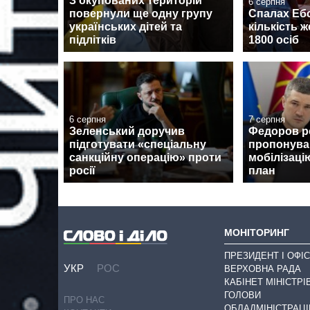
З окупованих територій
6 серпня
повернули ще одну групу
Спалах Ебо
українських дітей та
кількість 
підлітків
1800 осіб
6 серпня
7 серпня
Зеленський доручив
Федоров ро
підготувати «спеціальну
пропонува
санкційну операцію» проти
мобілізаці
росії
план
МОНІТОРИНГ
ПРЕЗИДЕНТ І ОФІС
УКР
РОС
ВЕРХОВНА РАДА
КАБІНЕТ МІНІСТРІ
ГОЛОВИ
ПРО НАС
ОБЛАДМІНІСТРАЦІ