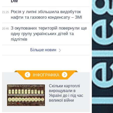
DW
Росія у липні збільшила видобуток
21:25
нафти та газового конденсату – ЗМІ
З окупованих територій повернули ще
20:46
одну групу українських дітей та
підлітків
Більше новин
ІНФОГРАФІКА
Скільки картоплі
вирощували в
Україні до і під час
великої війни