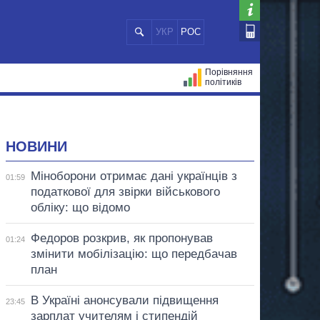
УКР
РОС
Порівняння
політиків
ЦІЙ
МЕРИ МІСТ
ВСІ ПЕРСОНИ
НОВИНИ
Міноборони отримає дані українців з
01:59
податкової для звірки військового
обліку: що відомо
Федоров розкрив, як пропонував
01:24
змінити мобілізацію: що передбачав
план
В Україні анонсували підвищення
23:45
зарплат учителям і стипендій