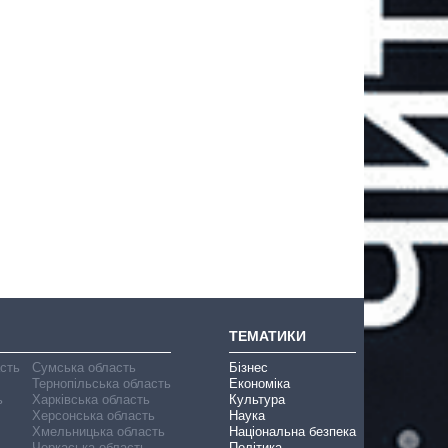
ТЕМАТИКИ
асть
Сумська область
Бізнес
Тернопільська область
Економіка
ь
Харківська область
Культура
Херсонська область
Наука
Хмельницька область
Національна безпека
Черкаська область
Політика