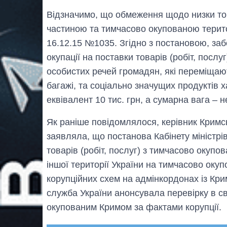
Відзначимо, що обмеження щодо низки тов
частиною та тимчасово окупованою терит
16.12.15 №1035. Згідно з постановою, за
окупації на поставки товарів (робіт, посл
особистих речей громадян, які переміщаю
багажі, та соціально значущих продуктів 
еквівалент 10 тис. грн, а сумарна вага – 
Як раніше повідомлялося, керівник Кримс
заявляла, що постанова Кабінету міністр
товарів (робіт, послуг) з тимчасово окупов
іншої території України на тимчасово оку
корупційних схем на адмінкордонах із Кр
служба України анонсувала перевірку в св
окупованим Кримом за фактами корупції.