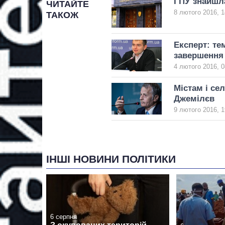
ГПУ знайшла
ЧИТАЙТЕ
8 лютого 2016, 1
ТАКОЖ
Експерт: те
завершення 
4 лютого 2016, 0
Містам і се
Джемілєв
9 лютого 2016, 1
ІНШІ НОВИНИ ПОЛІТИКИ
6 серпня