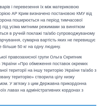
арів і перевезення їх між материковою
орією АР Крим визначено постановою КМУ від
борона поширюється на період тимчасової
уг) під усіма митними режимами за винятком
ться в ручній поклажі та/або супроводжуваному
харчування, сумарна вартість яких не перевищує
не більше 50 кг на одну людину.
ької правозахисної групи Ольга Скрипник
ів України «Про обмеження поставок окремих
аної території на іншу територію України та/або з
повану територію» створила цілу низку
имом. У зв'язку з цим Державна прикордонна
оїх лавах на адміністративних кордонах з