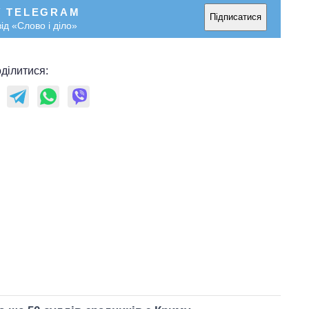
У TELEGRAM
Підписатися
ід «Слово і діло»
ділитися: