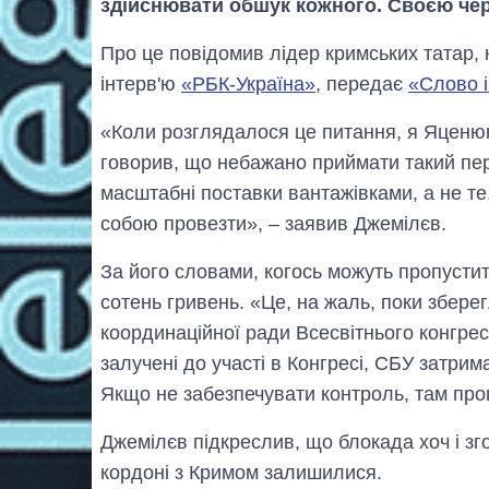
здійснювати обшук кожного. Своєю черг
Про це повідомив лідер кримських татар,
інтерв'ю
«РБК-Україна»
, передає
«Слово 
«Коли розглядалося це питання, я Яценюку
говорив, що небажано приймати такий пер
масштабні поставки вантажівками, а не т
собою провезти», – заявив Джемілєв.
За його словами, когось можуть пропустит
сотень гривень. «Це, на жаль, поки збер
координаційної ради Всесвітнього конгрес
залучені до участі в Конгресі, СБУ затрима
Якщо не забезпечувати контроль, там проц
Джемілєв підкреслив, що блокада хоч і зг
кордоні з Кримом залишилися.