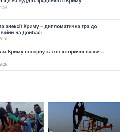
 ще 50 суддів-зрадників з Криму
4:54
ма анексії Криму – дипломатична гра до
війни на Донбасі
8:10
лам Криму повернуть їхні історичні назви –
9:26