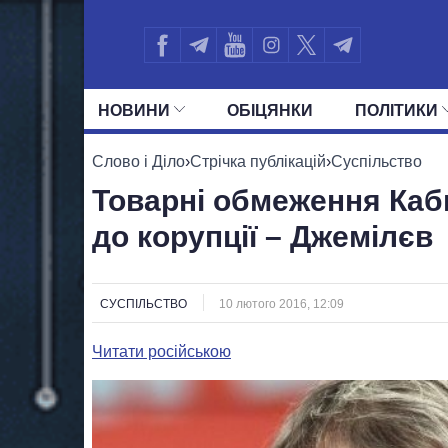
НОВИНИ
ОБIЦЯНКИ
ПОЛIТИКИ
УСІ ПОЛІТИКИ
ПРЕЗИДЕНТ І ОФ
Слово і Діло
›
Стрічка публікацій
›
Суспільство
Товарні обмеження Каб
до корупції – Джемілєв
СУСПІЛЬСТВО
10 лютого 2016, 12:09
Читати російською