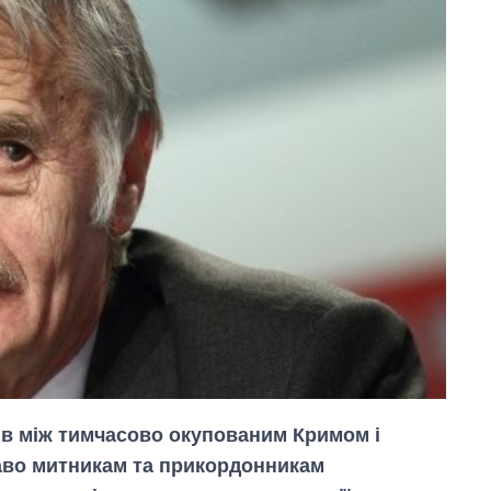
ів між тимчасово окупованим Кримом і
аво митникам та прикордонникам