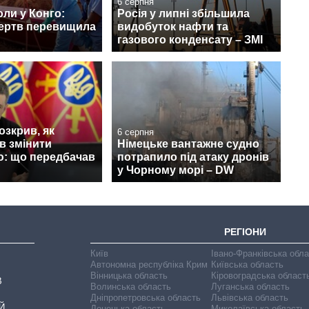
6 серпня
ли у Конго:
Росія у липні збільшила
жертв перевищила
видобуток нафти та
газового конденсату – ЗМІ
зкрив, як
6 серпня
в змінити
Німецьке вантажне судно
ю: що передбачав
потрапило під атаку дронів
у Чорному морі – DW
РЕГІОНИ
Київ
Івано-Франківська обл
Автономна республіка Крим
Київська область
Вінницька область
Кіровоградська област
В
Волинська область
Луганська область
Дніпропетровська область
Львівська область
Й
Донецька область
Миколаївська область