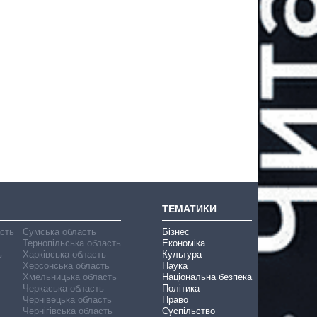
ТЕМАТИКИ
асть
Сумська область
Бізнес
Тернопільська область
Економіка
ь
Харківська область
Культура
Херсонська область
Наука
Хмельницька область
Національна безпека
Черкаська область
Політика
Чернівецька область
Право
Чернігівська область
Суспільство