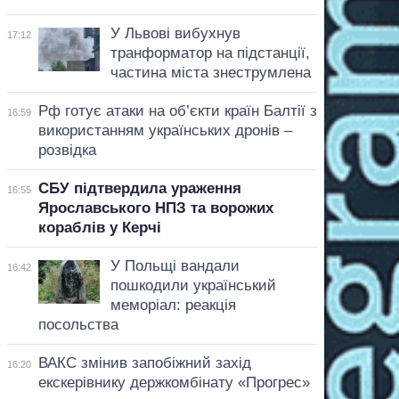
У Львові вибухнув
17:12
транформатор на підстанції,
частина міста знеструмлена
Рф готує атаки на об’єкти країн Балтії з
16:59
використанням українських дронів –
розвідка
СБУ підтвердила ураження
16:55
Ярославського НПЗ та ворожих
кораблів у Керчі
У Польщі вандали
16:42
пошкодили український
меморіал: реакція
посольства
ВАКС змінив запобіжний захід
16:20
екскерівнику держкомбінату «Прогрес»