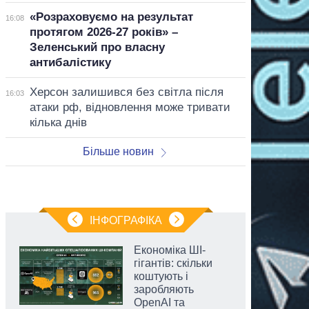
«Розраховуємо на результат
16:08
протягом 2026-27 років» –
Зеленський про власну
антибалістику
Херсон залишився без світла після
16:03
атаки рф, відновлення може тривати
кілька днів
Більше новин
ІНФОГРАФІКА
Економіка ШІ-
гігантів: скільки
коштують і
заробляють
OpenAI та