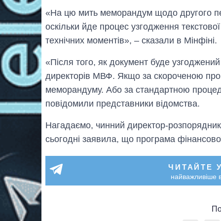
«На цю мить меморандум щодо другого п
оскільки йде процес узгодження текстово
технічних моментів», – сказали в Мінфіні.
«Після того, як документ буде узгоджений
директорів МВФ. Якщо за скороченою проц
меморандуму. Або за стандартною процеду
повідомили представники відомства.
Нагадаємо, чинний директор-розпорядник
сьогодні заявила, що програма фінансово
ЧИТАЙТЕ 
найважливіше в
По