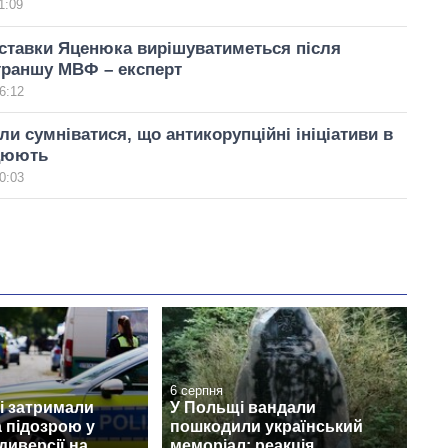
1:09
ставки Яценюка вирішуватиметься після
траншу МВФ – експерт
6:12
и сумніватися, що антикорупційні ініціативи в
ацюють
0:03
6 серпня
і затримали
У Польщі вандали
а підозрою у
пошкодили український
диверсії на
меморіал: реакція