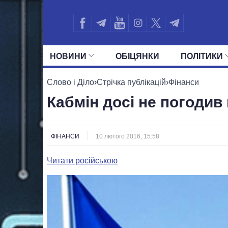
НОВИНИ
ОБIЦЯНКИ
ПОЛIТИКИ
УСІ ПОЛІТИКИ
ПРЕЗИДЕНТ І ОФ
Слово і Діло
›
Стрічка публікацій
›
Фінанси
Кабмін досі не погоди
ФІНАНСИ
10 лютого 2016, 15:58
Читати російською