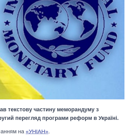
исав текстову частину меморандуму з
гий перегляд програми реформ в Україні.
ланням на
«УНІАН»
.