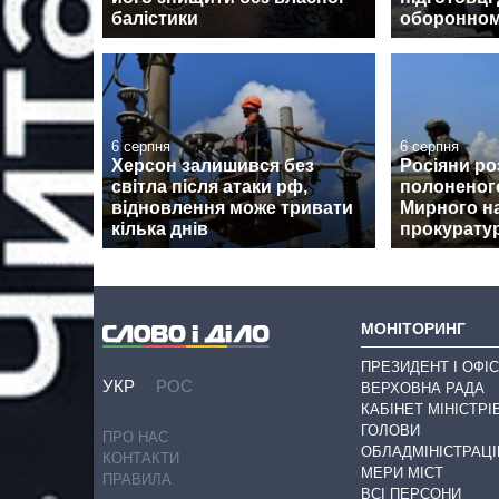
балістики
оборонном
6 серпня
6 серпня
Херсон залишився без
Росіяни ро
світла після атаки рф,
полоненог
відновлення може тривати
Мирного на
кілька днів
прокурату
МОНІТОРИНГ
ПРЕЗИДЕНТ І ОФІС
УКР
РОС
ВЕРХОВНА РАДА
КАБІНЕТ МІНІСТРІ
ГОЛОВИ
ПРО НАС
ОБЛАДМІНІСТРАЦІ
КОНТАКТИ
МЕРИ МІСТ
ПРАВИЛА
ВСІ ПЕРСОНИ