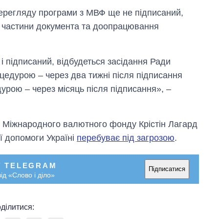
ерегляду програми з МВФ ще не підписаний,
ї частини документа та доопрацювання
 і підписаний, відбудеться засідання Ради
едурою – через два тижні після підписання
рою – через місяць після підписання», –
 Міжнародного валютного фонду Крістін Лагард
ї допомоги Україні
перебуває під загрозою
.
У TELEGRAM
Підписатися
ід «Слово і діло»
Скільки картоплі
вирощували в
Україні до і під час
великої війни
ділитися: