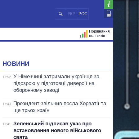
УКР
РОС
Порівняння
політиків
ЦІЙ
МЕРИ МІСТ
ВСІ ПЕРСОНИ
НОВИНИ
У Німеччині затримали українця за
17:52
підозрою у підготовці диверсії на
оборонному заводі
Президент звільнив посла Хорватії та
17:43
ще трьох країн
Зеленський підписав указ про
17:41
встановлення нового військового
свята