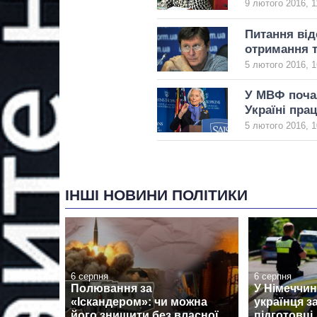
9 лютого 2016, 1
Питання від
отримання 
5 лютого 2016, 1
У МВФ почал
Україні пр
5 лютого 2016, 1
ІНШІ НОВИНИ ПОЛІТИКИ
6 серпня
6 серпня
Полювання за
У Німеччин
«Іскандером»: чи можна
українця з
його знищити без власної
підготовці 