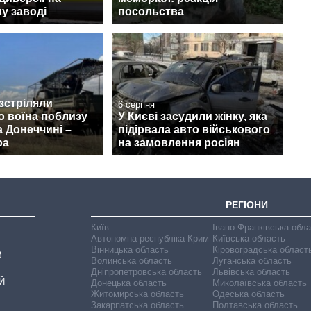
у заводі
посольства
зстріляли
6 серпня
о воїна поблизу
У Києві засудили жінку, яка
 Донеччині –
підірвала авто військового
ра
на замовлення росіян
РЕГІОНИ
Київ
Івано-Франківська обл
Автономна республіка Крим
Київська область
Вінницька область
Кіровоградська област
В
Волинська область
Луганська область
Дніпропетровська область
Львівська область
Й
Донецька область
Миколаївська область
Житомирська область
Одеська область
Закарпатська область
Полтавська область