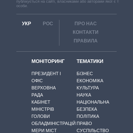
публікується на сайті, власниками або авторами якої є треті
особи.
УКР
РОС
ПРО НАС
КОНТАКТИ
ПРАВИЛА
МОНІТОРИНГ
ТЕМАТИКИ
ПРЕЗИДЕНТ І
БІЗНЕС
ОФІС
ЕКОНОМІКА
ВЕРХОВНА
КУЛЬТУРА
РАДА
НАУКА
КАБІНЕТ
НАЦІОНАЛЬНА
МІНІСТРІВ
БЕЗПЕКА
ГОЛОВИ
ПОЛІТИКА
ОБЛАДМІНІСТРАЦІЙ
ПРАВО
МЕРИ МІСТ
СУСПІЛЬСТВО