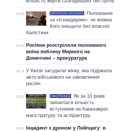
кількість жертв сьогоднішніх обстрілів
Полювання
АВТОРСЬКА КОЛОНКА
15:28
за «Іскандером»: чи можна
його знищити без власної
балістики
Росіяни розстріляли полоненого
15:15
воїна поблизу Мирного на
Донеччині – прокуратура
У Києві засудили жінку, яка підірвала
15:14
авто військового на замовлення
росіян
Як за 10 років
ІНФОГРАФІКА
15:12
змінилася кількість
вступників на бакалаврат,
магістратуру та аспірантуру
Інцидент з дроном у Лейпцигу: в
14:50