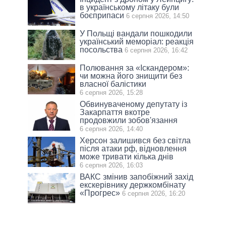
в українському літаку були
боєприпаси
6 серпня 2026, 14:50
У Польщі вандали пошкодили
український меморіал: реакція
посольства
6 серпня 2026, 16:42
Полювання за «Іскандером»:
чи можна його знищити без
власної балістики
6 серпня 2026, 15:28
Обвинуваченому депутату із
Закарпаття вкотре
продовжили зобов'язання
6 серпня 2026, 14:40
Херсон залишився без світла
після атаки рф, відновлення
може тривати кілька днів
6 серпня 2026, 16:03
ВАКС змінив запобіжний захід
екскерівнику держкомбінату
«Прогрес»
6 серпня 2026, 16:20