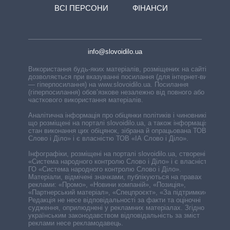
ВСІ ПЕРСОНИ
ФІНАНСИ
info@slovoidilo.ua
Використання будь-яких матеріалів, розміщених на сайті,
дозволяється при вказуванні посилання (для інтернет-видань
— гіперпосилання) на www.slovoidilo.ua. Посилання
(гіперпосилання) обов’язкове незалежно від повного або
часткового використання матеріалів.
Аналітична інформація про обіцянки політиків і чиновників,
що розміщені на порталі slovoidilo.ua, а також інформація про
стан виконання цих обіцянок, зібрана й опрацьована ТОВ «ІА
Слово і Діло» і є власністю ТОВ «ІА Слово і Діло».
Інфографіки, розміщені на порталі slovoidilo.ua, створені ГО
«Система народного контролю Слово і Діло» і є власністю
ГО «Система народного контролю Слово і Діло».
Матеріали, відмічені значками, публікуються на правах
реклами: «Промо», «Новини компаній», «Позиція»,
«Партнерський матеріал», «Спецпроєкт», «За підтримки».
Редакція не несе відповідальності за факти та оціночні
судження, оприлюднені у рекламних матеріалах. Згідно з
українським законодавством відповідальність за зміст
реклами несе рекламодавець.