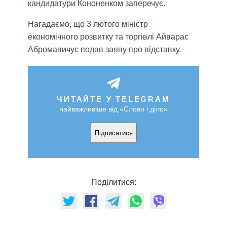
кандидатури Кононенком заперечує.
Нагадаємо, що 3 лютого міністр
економічного розвитку та торгівлі Айварас
Абромавичус подав заяву про відставку.
ЧИТАЙТЕ У TELEGRAM
найважливіше від «Слово і діло»
Підписатися
Поділитися: