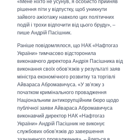
«Мене ніхто не усунув, я особисто прийняв
рішення піти у відпустку, щоб уникнути
зайвого ажіотажу навколо цих політичних
подій і трохи відпочити від цього бруду», –
пише Андрій Пасішник.
Раніше повідомлялося, що НАК «Нафтогаз
України» тимчасово відсторонила
виконавчого директора Андрія Пасішника від
виконання своїх обов'язків у результаті заяв
міністра економічного розвитку та торгівлі
Айвараса Абромавичуса. «У зв'язку з
початком кримінального провадження
Національним антикорупційним бюро щодо
публічної заяви Айвараса Абромавичуса
виконавчий директор НАК «Нафтогаз
України» Андрій Пасішник не виконує
службових обов'язків до завершення
зазначеного провадження», – йдеться в