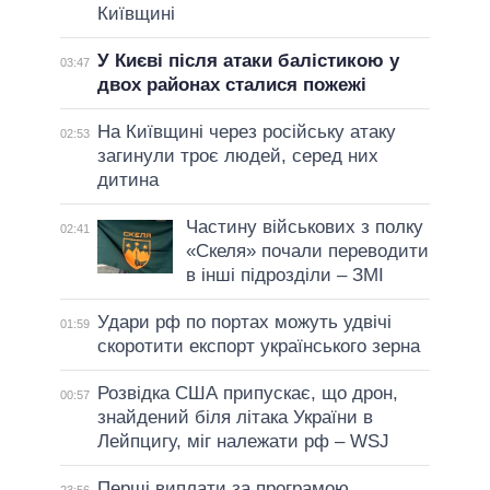
Київщині
У Києві після атаки балістикою у
03:47
двох районах сталися пожежі
На Київщині через російську атаку
02:53
загинули троє людей, серед них
дитина
Частину військових з полку
02:41
«Скеля» почали переводити
в інші підрозділи – ЗМІ
Удари рф по портах можуть удвічі
01:59
скоротити експорт українського зерна
Розвідка США припускає, що дрон,
00:57
знайдений біля літака України в
Лейпцигу, міг належати рф – WSJ
Перші виплати за програмою