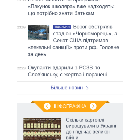
23:56
«Пакунок школяра» вже надходять:
що потрібно знати батькам
Ворог обстріляв
ПІДСУМКИ
23:09
стадіон «Чорноморець», а
Сенат США підтримав
«пекельні санкції» проти рф. Головне
за день
Окупанти вдарили з РСЗВ по
22:29
Слов'янську, є жертва і поранені
Більше новин
ІНФОГРАФІКА
жет
Скільки картоплі
вирощували в Україні
ків
до і під час великої
війни