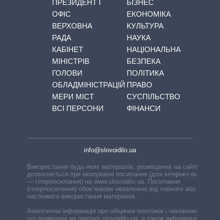
ПРЕЗИДЕНТ І
БІЗНЕС
ОФІС
ЕКОНОМІКА
ВЕРХОВНА
КУЛЬТУРА
РАДА
НАУКА
КАБІНЕТ
НАЦІОНАЛЬНА
МІНІСТРІВ
БЕЗПЕКА
ГОЛОВИ
ПОЛІТИКА
ОБЛАДМІНІСТРАЦІЙ
ПРАВО
МЕРИ МІСТ
СУСПІЛЬСТВО
ВСІ ПЕРСОНИ
ФІНАНСИ
info@slovoidilo.ua
Використання будь-яких матеріалів, розміщених на сайті,
дозволяється при вказуванні посилання (для інтернет-видань
— гіперпосилання) на www.slovoidilo.ua. Посилання
(гіперпосилання) обов’язкове незалежно від повного або
часткового використання матеріалів.
Аналітична інформація про обіцянки політиків і чиновників,
що розміщені на порталі slovoidilo.ua, а також інформація про