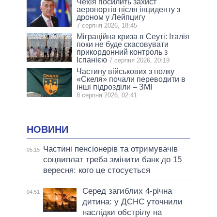
Чехія посилить захист
аеропортів після інциденту з
дроном у Лейпцигу
7 серпня 2026, 18:45
Міграційна криза в Сеуті: Італія
поки не буде скасовувати
прикордонний контроль з
Іспанією
7 серпня 2026, 20:19
Частину військових з полку
«Скеля» почали переводити в
інші підрозділи – ЗМІ
8 серпня 2026, 02:41
НОВИНИ
Частині пенсіонерів та отримувачів
05:15
соцвиплат треба змінити банк до 15
вересня: кого це стосується
Серед загиблих 4-річна
04:51
дитина: у ДСНС уточнили
наслідки обстрілу на