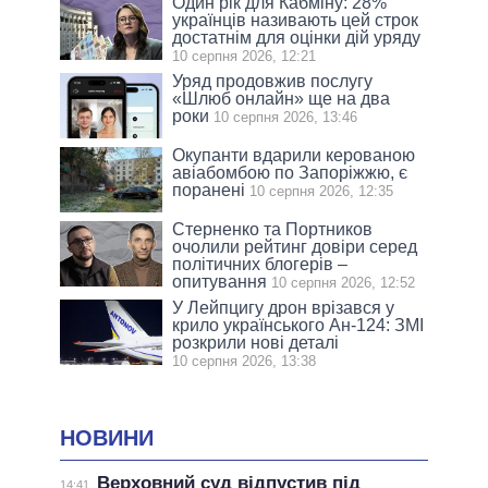
Один рік для Кабміну: 28%
українців називають цей строк
достатнім для оцінки дій уряду
10 серпня 2026, 12:21
Уряд продовжив послугу
«Шлюб онлайн» ще на два
роки
10 серпня 2026, 13:46
Окупанти вдарили керованою
авіабомбою по Запоріжжю, є
поранені
10 серпня 2026, 12:35
Стерненко та Портников
очолили рейтинг довіри серед
політичних блогерів –
опитування
10 серпня 2026, 12:52
У Лейпцигу дрон врізався у
крило українського Ан-124: ЗМІ
розкрили нові деталі
10 серпня 2026, 13:38
НОВИНИ
Верховний суд відпустив під
14:41