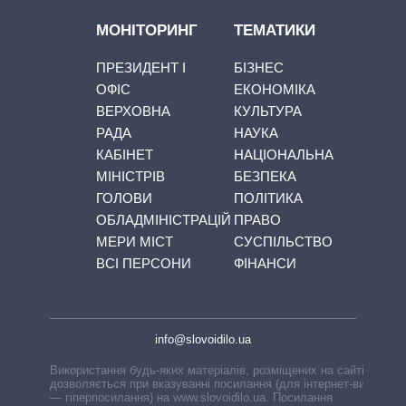
МОНІТОРИНГ
ТЕМАТИКИ
ПРЕЗИДЕНТ І
БІЗНЕС
ОФІС
ЕКОНОМІКА
ВЕРХОВНА
КУЛЬТУРА
РАДА
НАУКА
КАБІНЕТ
НАЦІОНАЛЬНА
МІНІСТРІВ
БЕЗПЕКА
ГОЛОВИ
ПОЛІТИКА
ОБЛАДМІНІСТРАЦІЙ
ПРАВО
МЕРИ МІСТ
СУСПІЛЬСТВО
ВСІ ПЕРСОНИ
ФІНАНСИ
info@slovoidilo.ua
Використання будь-яких матеріалів, розміщених на сайті,
дозволяється при вказуванні посилання (для інтернет-видань
— гіперпосилання) на www.slovoidilo.ua. Посилання