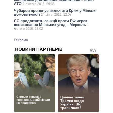
АТО
2 лютого 2016, 09:35
Чубаров пропонує включити Крим у Мінські
домовленості
24 січня 2016, 12:07
ЄС продовжить санкції проти РФ через
невиконання Мінських угод – Меркель
1
лютого 2016, 17:02