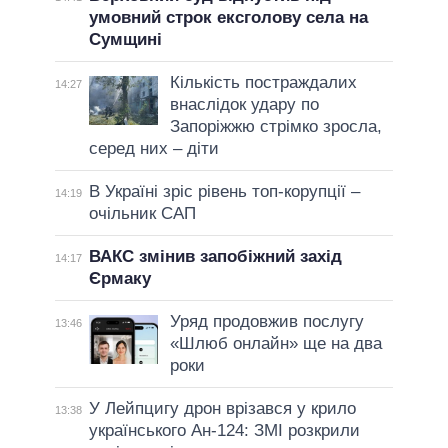
умовний строк ексголову села на
Сумщині
Кількість постраждалих
14:27
внаслідок удару по
Запоріжжю стрімко зросла,
серед них – діти
В Україні зріс рівень топ-корупції –
14:19
очільник САП
ВАКС змінив запобіжний захід
14:17
Єрмаку
Уряд продовжив послугу
13:46
«Шлюб онлайн» ще на два
роки
У Лейпцигу дрон врізався у крило
13:38
українського Ан-124: ЗМІ розкрили