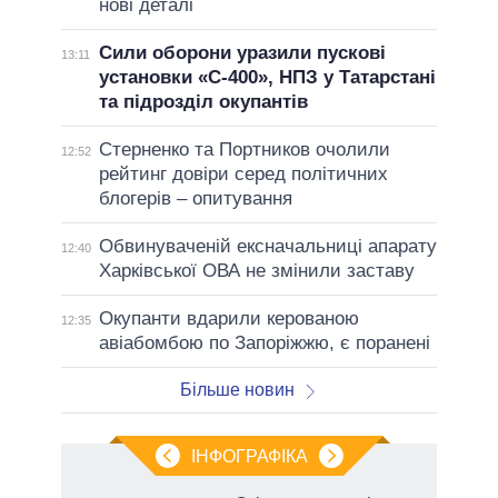
нові деталі
Сили оборони уразили пускові
13:11
установки «С-400», НПЗ у Татарстані
та підрозділ окупантів
Стерненко та Портников очолили
12:52
рейтинг довіри серед політичних
блогерів – опитування
Обвинуваченій ексначальниці апарату
12:40
Харківської ОВА не змінили заставу
Окупанти вдарили керованою
12:35
авіабомбою по Запоріжжю, є поранені
Більше новин
ІНФОГРАФІКА