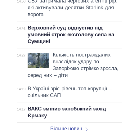
СБУ затримала чергових агентів рф,
14:58
які активували десятки Starlink для
ворога
Верховний суд відпустив під
14:41
умовний строк ексголову села на
Сумщині
Кількість постраждалих
14:27
внаслідок удару по
Запоріжжю стрімко зросла,
серед них – діти
В Україні зріс рівень топ-корупції –
14:19
очільник САП
ВАКС змінив запобіжний захід
14:17
Єрмаку
Більше новин