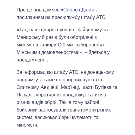
Про це повідомляє
«Слово і Діло»
з
посиланням на прес-службу штабу АТО.
«Так, наші опорні пункти в Зайцевому та
Майорську 6 разів були обстріляні з
мінометів калібру 120 мм, заборонених
Мінськими домовленостями», – йдеться у
повідомленні.
За інформацією штабу АТО, на донецькому
напрямку, а саме по опорних пунктах в
Опитному, Авдіївці, Мар'їнці, шахті Бутівка та
Пісках, супротивник продовжує гатити з
різних видів зброї. Так, в тому районі
бойовики застосували гранатомети різних
систем, великокаліберні кулемети та
міномети.