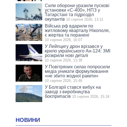
Сили оборони уразили пускові
установки «С-400», НПЗ у
Татарстані та підрозділ
окупантів
10 серпня 2026, 13:11
Війська рф вдарили по
житловому кварталу Нікополя,
є жертва та поранені
10 серпня 2026, 16:07
У Лейпцигу дрон врізався у
крило українського Ан-124: ЗМІ
розкрили нові деталі
10 серпня 2026, 13:38
У Повітряних силах попросили
медіа уникати формулювання
«не збито жодної ракети»
10 серпня 2026, 15:46
У Болгарії стався вибух на
заводі з виробництва
боєприпасів
10 серпня 2026, 15:24
НОВИНИ