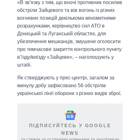
«В зв'язку з тим, що вночі противник посилив
обстріли Зайцевого та вів вогонь із різних
вогневих позицій декількома мінометними
розрахунками, керівництво сил АТО в
Донецькій та Луганській областях, для
убезпечення мешканців, змушене оголосити
про тимчасове закриття контрольного пункту
в’їзду/виїзду «Зайцеве», – наголошують у
штабі.
Як стверджують у прес-центрі, загалом за
минулу добу зафіксовано 56 обстрілів
української лінії оборони з різних видів зброї.
ПІДПИСУЙТЕСЬ У GOOGLE
NEWS
та стежте за останніми новинами та аналітикою