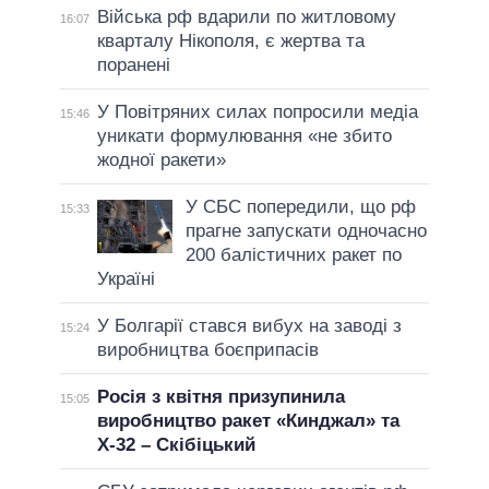
Війська рф вдарили по житловому
16:07
кварталу Нікополя, є жертва та
поранені
У Повітряних силах попросили медіа
15:46
уникати формулювання «не збито
жодної ракети»
У СБС попередили, що рф
15:33
прагне запускати одночасно
200 балістичних ракет по
Україні
У Болгарії стався вибух на заводі з
15:24
виробництва боєприпасів
Росія з квітня призупинила
15:05
виробництво ракет «Кинджал» та
Х-32 – Скібіцький