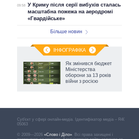
У Криму після серії вибухів сталась
09:58
масштабна пожежа на аеродромі
«Гвардійське»
Більше новин
ІНФОГРАФІКА
Як змінився бюджет
ть
Міністерства
оборони за 13 років
війни з росією
Cуб'єкт у сфері онлайн-медіа. Ідентифікатор медіа – R40-
05063
© 2009—2026
«Слово і Діло»
.
Всі права захищені і