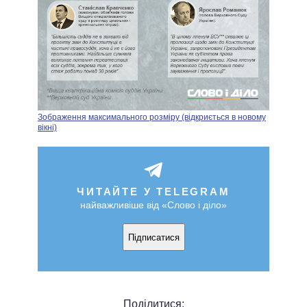
Зображення максимального розміру (відкриється в новому
вікні)
ЧИТАЙТЕ У TELEGRAM
найважливіше від «Слово і діло»
Підписатися
Поділитися: