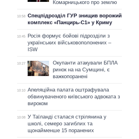
Комарницького про землю
Спецпідрозділ ГУР знищив ворожий
10:58
комплекс «Панцирь-С1» у Криму
Росія формує бойові підрозділи з
10:45
українських військовополонених –
ISW
Окупанти атакували БПЛА
10:27
ринок на на Сумщині, є
важкопоранені
Апеляційна палата оштрафувала
10:10
обвинуваченого київського адвоката з
вироком
У Таїланді сталася стрілянина у
10:08
школі, семеро загиблих та
щонайменше 15 поранених