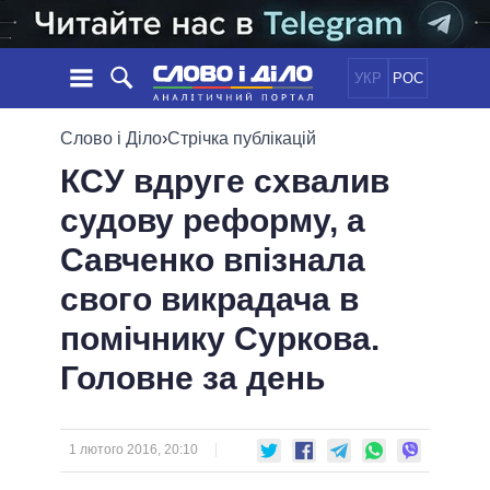
УКР
РОС
НОВИНИ
Слово і Діло
›
Стрічка публікацій
КСУ вдруге схвалив
ОБIЦЯНКИ
СТРІЧКА
ПОЛІТИКА
судову реформу, а
ПОДІЇ
ЕКОНОМІКА
ПОЛIТИКИ
Савченко впізнала
СТАТТІ
СУСПІЛЬСТВО
ІНФОГРАФІКА
ДУМКИ
СВІТ
УСІ ПОЛІТИКИ
свого викрадача в
ОГЛЯДИ
ПРЕЗИДЕНТ І ОФІС
помічнику Суркова.
ВІДЕО
ДАЙДЖЕСТИ
ВЕРХОВНА РАДА
Головне за день
ПІДТРИМАТИ
КАБІНЕТ МІНІСТРІВ
ГОЛОВИ ОБЛАДМІНІСТРАЦІЙ
ПОРІВНЯННЯ ПОЛІТИКІВ
МЕРИ МІСТ
1 лютого 2016, 20:10
ВСІ ПЕРСОНИ