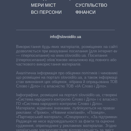
МЕРИ МІСТ
СУСПІЛЬСТВО
ВСІ ПЕРСОНИ
ФІНАНСИ
info@slovoidilo.ua
Використання будь-яких матеріалів, розміщених на сайті,
дозволяється при вказуванні посилання (для інтернет-видань
— гіперпосилання) на www.slovoidilo.ua. Посилання
(гіперпосилання) обов’язкове незалежно від повного або
часткового використання матеріалів.
Аналітична інформація про обіцянки політиків і чиновників,
що розміщені на порталі slovoidilo.ua, а також інформація про
стан виконання цих обіцянок, зібрана й опрацьована ТОВ «ІА
Слово і Діло» і є власністю ТОВ «ІА Слово і Діло».
Інфографіки, розміщені на порталі slovoidilo.ua, створені ГО
«Система народного контролю Слово і Діло» і є власністю
ГО «Система народного контролю Слово і Діло».
Матеріали, відмічені значками, публікуються на правах
реклами: «Промо», «Новини компаній», «Позиція»,
«Партнерський матеріал», «Спецпроєкт», «За підтримки».
Редакція не несе відповідальності за факти та оціночні
судження, оприлюднені у рекламних матеріалах. Згідно з
українським законодавством відповідальність за зміст