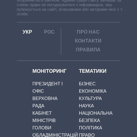
охороняються законом. Адміністрація сайту залишає за
собою право не погоджуватися з інформацією, яка
публікується на сайті, власниками або авторами якої є треті
особи.
УКР
РОС
ПРО НАС
КОНТАКТИ
ПРАВИЛА
МОНІТОРИНГ
ТЕМАТИКИ
ПРЕЗИДЕНТ І
БІЗНЕС
ОФІС
ЕКОНОМІКА
ВЕРХОВНА
КУЛЬТУРА
РАДА
НАУКА
КАБІНЕТ
НАЦІОНАЛЬНА
МІНІСТРІВ
БЕЗПЕКА
ГОЛОВИ
ПОЛІТИКА
ОБЛАДМІНІСТРАЦІЙ
ПРАВО