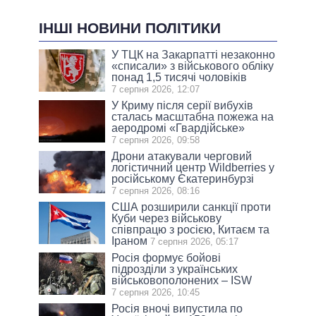
ІНШІ НОВИНИ ПОЛІТИКИ
У ТЦК на Закарпатті незаконно
«списали» з військового обліку
понад 1,5 тисячі чоловіків
7 серпня 2026, 12:07
У Криму після серії вибухів
сталась масштабна пожежа на
аеродромі «Гвардійське»
7 серпня 2026, 09:58
Дрони атакували черговий
логістичний центр Wildberries у
російському Єкатеринбурзі
7 серпня 2026, 08:16
США розширили санкції проти
Куби через військову
співпрацю з росією, Китаєм та
Іраном
7 серпня 2026, 05:17
Росія формує бойові
підрозділи з українських
військовополонених – ISW
7 серпня 2026, 10:45
Росія вночі випустила по