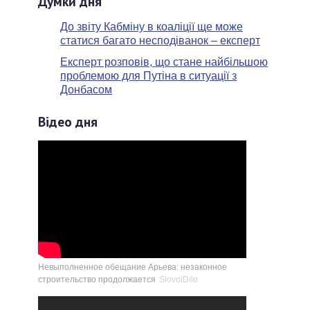
Думки дня
До звіту Кабміну в коаліції ще може
статися багато несподіванок – експерт
Експерт розповів, що стане найбільшою
проблемою для Путіна в ситуації з
Донбасом
Відео дня
Невыполненное обещание Арьева: незаконное
строительство продолжается
SlovoiDilo