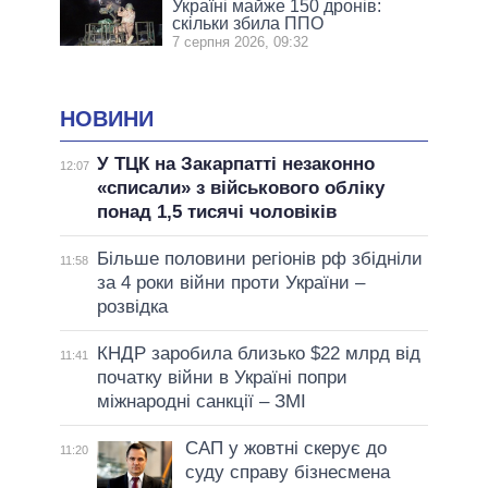
Україні майже 150 дронів:
скільки збила ППО
7 серпня 2026, 09:32
НОВИНИ
У ТЦК на Закарпатті незаконно
12:07
«списали» з військового обліку
понад 1,5 тисячі чоловіків
Більше половини регіонів рф збідніли
11:58
за 4 роки війни проти України –
розвідка
КНДР заробила близько $22 млрд від
11:41
початку війни в Україні попри
міжнародні санкції – ЗМІ
САП у жовтні скерує до
11:20
суду справу бізнесмена