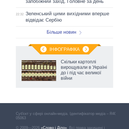
запобіжний захід. Головне за день
Зеленський цими вихідними вперше
22:32
відвідає Сербію
Більше новин
ІНФОГРАФІКА
нтів:
Скільки картоплі
 і
вирощували в Україні
nAI
до і під час великої
війни
Cуб'єкт у сфері онлайн-медіа. Ідентифікатор медіа – R40-
05063
© 2009—2026
«Слово і Діло»
.
Всі права захищені і