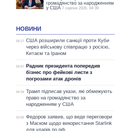
громадянство за народженням
у США
7 серпня 2026, 04:39
НОВИНИ
США розширили санкції проти Куби
05:17
через військову співпрацю з росією,
Китаєм та Іраном
Радник президента попередив
04:57
бізнес про фейкові листи з
погрозами атак дронів
Трамп підписав укази, які обмежують
04:39
право на громадянство за
народженням у США
Федоров заявив, що веде переговори
03:56
з Маском щодо використання Starlink
для ударів по рф