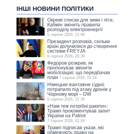
ІНШІ НОВИНИ ПОЛІТИКИ
Окремі списки для зими і літа:
Кабмін змінить правила
розподілу електроенергії
6 серпня 2026, 21:49
Президент розповів, скільки
країн долучилися до створення
системи FREYJA
6 серпня 2026, 20:39
Федоров розкрив, як
пропонував змінити
мобілізацію: що передбачав
план
7 серпня 2026, 01:24
Німецьке вантажне судно
потрапило під атаку дронів у
Чорному морі – DW
6 серпня 2026, 21:29
«Нам теж потрібні ракети»:
Трамп прокоментував запит
України на Patriot
7 серпня 2026, 02:59
Трамп підписав укази, які
обмежують право на