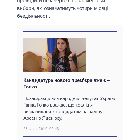
проводити позачергові парламентські
вибори, які означатимуть чотири місяці
бездіяльності.
Кандидатура нового прем'єра вже є –
Гопко
Позафракційний народний депутат України
Ганна Гопко вважає, що коаліція
визначилася з кандидатом на заміну
Арсенію Яценюку.
28 січня 2016, 09:43