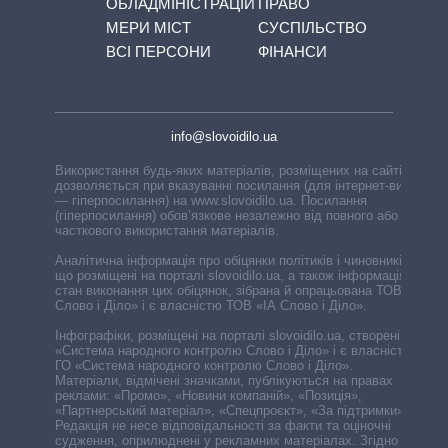
ОБЛАДМІНІСТРАЦІЙ
ПРАВО
МЕРИ МІСТ
СУСПІЛЬСТВО
ВСІ ПЕРСОНИ
ФІНАНСИ
info@slovoidilo.ua
Використання будь-яких матеріалів, розміщених на сайті,
дозволяється при вказуванні посилання (для інтернет-видань
— гіперпосилання) на www.slovoidilo.ua. Посилання
(гіперпосилання) обов’язкове незалежно від повного або
часткового використання матеріалів.
Аналітична інформація про обіцянки політиків і чиновників,
що розміщені на порталі slovoidilo.ua, а також інформація про
стан виконання цих обіцянок, зібрана й опрацьована ТОВ «ІА
Слово і Діло» і є власністю ТОВ «ІА Слово і Діло».
Інфографіки, розміщені на порталі slovoidilo.ua, створені ГО
«Система народного контролю Слово і Діло» і є власністю
ГО «Система народного контролю Слово і Діло».
Матеріали, відмічені значками, публікуються на правах
реклами: «Промо», «Новини компаній», «Позиція»,
«Партнерський матеріал», «Спецпроєкт», «За підтримки».
Редакція не несе відповідальності за факти та оціночні
судження, оприлюднені у рекламних матеріалах. Згідно з