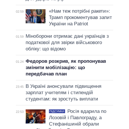
«Нам теж потрібні ракети»:
02:59
Трамп прокоментував запит
України на Patriot
Міноборони отримає дані українців з
01:59
податкової для звірки військового
обліку: що відомо
Федоров розкрив, як пропонував
01:24
змінити мобілізацію: що
передбачав план
В Україні анонсували підвищення
23:45
зарплат учителям і стипендій
студентам: як зростуть виплати
Росія вдарила по
ПІДСУМКИ
22:53
Лозовій і Павлограду, а
Стефанішиній обрали