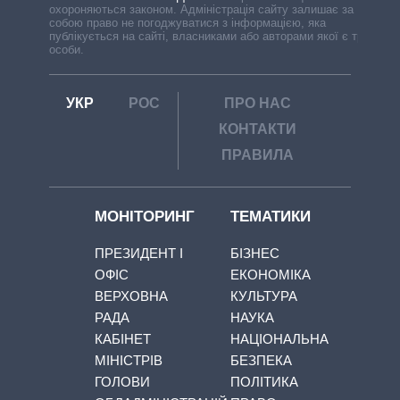
охороняються законом. Адміністрація сайту залишає за
собою право не погоджуватися з інформацією, яка
публікується на сайті, власниками або авторами якої є треті
особи.
УКР
РОС
ПРО НАС
КОНТАКТИ
ПРАВИЛА
МОНІТОРИНГ
ТЕМАТИКИ
ПРЕЗИДЕНТ І
БІЗНЕС
ОФІС
ЕКОНОМІКА
ВЕРХОВНА
КУЛЬТУРА
РАДА
НАУКА
КАБІНЕТ
НАЦІОНАЛЬНА
МІНІСТРІВ
БЕЗПЕКА
ГОЛОВИ
ПОЛІТИКА