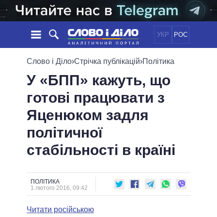
УКР
РОС
НОВИНИ
Слово і Діло
›
Стрічка публікацій
›
Політика
У «БПП» кажуть, що
ОБIЦЯНКИ
СТРІЧКА
ПОЛІТИКА
готові працювати з
ПОДІЇ
ЕКОНОМІКА
ПОЛIТИКИ
Яценюком задля
СТАТТІ
СУСПІЛЬСТВО
ІНФОГРАФІКА
ДУМКИ
СВІТ
УСІ ПОЛІТИКИ
політичної
ОГЛЯДИ
ПРЕЗИДЕНТ І ОФІС
стабільності в країні
ВІДЕО
ДАЙДЖЕСТИ
ВЕРХОВНА РАДА
ПІДТРИМАТИ
КАБІНЕТ МІНІСТРІВ
ГОЛОВИ ОБЛАДМІНІСТРАЦІЙ
ПОЛІТИКА
ПОРІВНЯННЯ ПОЛІТИКІВ
1 лютого 2016, 09:42
МЕРИ МІСТ
Читати російською
ВСІ ПЕРСОНИ