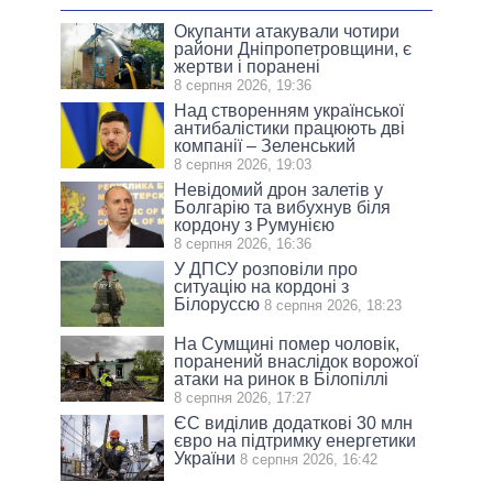
Окупанти атакували чотири
райони Дніпропетровщини, є
жертви і поранені
8 серпня 2026, 19:36
Над створенням української
антибалістики працюють дві
компанії – Зеленський
8 серпня 2026, 19:03
Невідомий дрон залетів у
Болгарію та вибухнув біля
кордону з Румунією
8 серпня 2026, 16:36
У ДПСУ розповіли про
ситуацію на кордоні з
Білоруссю
8 серпня 2026, 18:23
На Сумщині помер чоловік,
поранений внаслідок ворожої
атаки на ринок в Білопіллі
8 серпня 2026, 17:27
ЄС виділив додаткові 30 млн
євро на підтримку енергетики
України
8 серпня 2026, 16:42