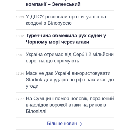
компанії – Зеленський
У ДПСУ розповіли про ситуацію на
18:23
кордоні з Білоруссю
Туреччина обмежила рух суден у
18:12
Чорному морі через атаки
Україна отримає від Сербії 2 мільйони
18:01
євро: на що спрямують
Маск не дає Україні використовувати
17:34
Starlink для ударів по рф і закликає до
угоди
На Сумщині помер чоловік, поранений
17:27
внаслідок ворожої атаки на ринок в
Білопіллі
Більше новин