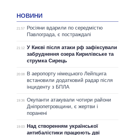
НОВИНИ
Росіяни вдарили по середмістю
21:57
Павлограда, є постраждалі
У Києві після атаки рф зафіксували
21:12
забруднення озера Кирилівське та
струмка Сирець
В аеропорту німецького Лейпцига
20:08
встановили додатковий радар після
інциденту з БПЛА
Окупанти атакували чотири райони
19:36
Дніпропетровщини, є жертви і
поранені
Над створенням української
19:03
антибалістики працюють дві