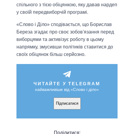
спільного з тією обіцянкою, яку давав нардеп
у своїй передвиборчій програмі.
«Слово і Діло» сподівається, що Борислав
Береза згадає про своє зобов'язання перед
виборцями та активізує роботу в цьому
напрямку, змусивши політиків ставитися до
своїх обіцянок більш серйозно.
ЧИТАЙТЕ У TELEGRAM
найважливіше від «Слово і діло»
Підписатися
Поділитися: