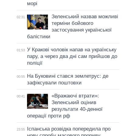
морі
Зеленський назвав можливі
02:31
терміни бойового
застосування української
балістики
У Кракові чоловік напав на українську
01:53
пару, а через два дні сам прийшов до
поліції
На Буковині стався землетрус: де
00:55
зафіксували поштовхи
«Вражаючі втрати»:
00:41
Зеленський оцінив
результати 40-денної
операції проти рф
Іспанська розвідка попередила про
23:55
нову спробу масового прориву