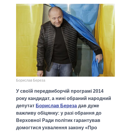
Борислав Береза
У своїй передвиборчій програмі 2014
року кандидат, а нині обраний народний
депутат
Борислав Береза
дав дуже
важливу обіцянку: у разі обрання до
Верховної Ради політик гарантував
домогтися ухвалення закону «Про