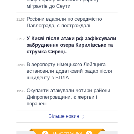
мігрантів до Сеути
Росіяни вдарили по середмістю
21:57
Павлограда, є постраждалі
У Києві після атаки рф зафіксували
21:12
забруднення озера Кирилівське та
струмка Сирець
В аеропорту німецького Лейпцига
20:08
встановили додатковий радар після
інциденту з БПЛА
Окупанти атакували чотири райони
19:36
Дніпропетровщини, є жертви і
поранені
Більше новин