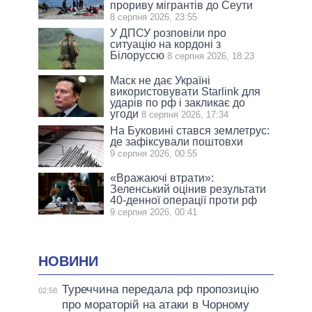
прориву мігрантів до Сеути
8 серпня 2026, 23:55
У ДПСУ розповіли про
ситуацію на кордоні з
Білоруссю
8 серпня 2026, 18:23
Маск не дає Україні
використовувати Starlink для
ударів по рф і закликає до
угоди
8 серпня 2026, 17:34
На Буковині стався землетрус:
де зафіксували поштовхи
9 серпня 2026, 00:55
«Вражаючі втрати»:
Зеленський оцінив результати
40-денної операції проти рф
9 серпня 2026, 00:41
НОВИНИ
Туреччина передала рф пропозицію
02:58
про мораторій на атаки в Чорному