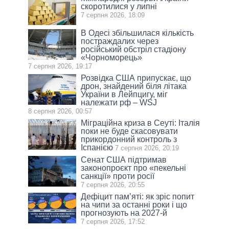
скоротилися у липні
7 серпня 2026, 18:09
В Одесі збільшилася кількість
постраждалих через
російський обстріл стадіону
«Чорноморець»
7 серпня 2026, 19:17
Розвідка США припускає, що
дрон, знайдений біля літака
України в Лейпцигу, міг
належати рф – WSJ
8 серпня 2026, 00:57
Міграційна криза в Сеуті: Італія
поки не буде скасовувати
прикордонний контроль з
Іспанією
7 серпня 2026, 20:19
Сенат США підтримав
законопроєкт про «пекельні
санкції» проти росії
7 серпня 2026, 20:55
Дефіцит пам’яті: як зріс попит
на чипи за останні роки і що
прогнозують на 2027-й
7 серпня 2026, 17:52