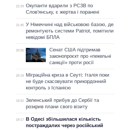
Окупанти вдарили з РСЗВ по
22:29
Слов'янську, є жертва і поранені
У Німеччині над військовою базою, де
21:45
ремонтують системи Patriot, помітили
невідомі БПЛА
Сенат США підтримав
20:55
законопроєкт про «пекельні
санкції» проти росії
Міграційна криза в Сеуті: Італія поки
20:19
не буде скасовувати прикордонний
контроль з Іспанією
Зеленський прибув до Сербії та
19:52
розкрив плани свого візиту
В Одесі збільшилася кількість
19:17
постраждалих через російський