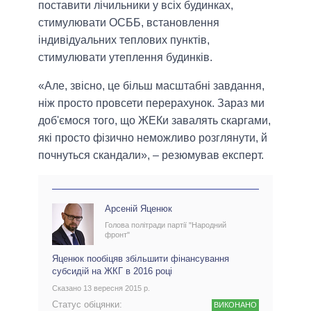
поставити лічильники у всіх будинках,
стимулювати ОСББ, встановлення
індивідуальних теплових пунктів,
стимулювати утеплення будинків.
«Але, звісно, це більш масштабні завдання,
ніж просто провсети перерахунок. Зараз ми
доб'ємося того, що ЖЕКи завалять скаргами,
які просто фізично неможливо розглянути, й
почнуться скандали», – резюмував експерт.
Арсеній Яценюк
Голова політради партії "Народний
фронт"
Яценюк пообіцяв збільшити фінансування
субсидій на ЖКГ в 2016 році
Сказано 13 вересня 2015 р.
Статус обіцянки:
ВИКОНАНО