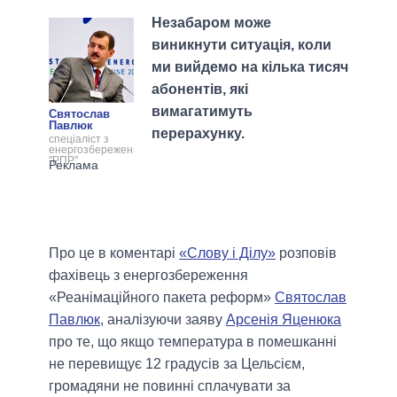
Незабаром може
виникнути ситуація, коли
ми вийдемо на кілька тисяч
абонентів, які
вимагатимуть
Святослав
Павлюк
перерахунку.
спеціаліст з
енергозбереження
"РПР"
Про це в коментарі
«Слову і Ділу»
розповів
фахівець з енергозбереження
«Реанімаційного пакета реформ»
Святослав
Павлюк
, аналізуючи заяву
Арсенія Яценюка
про те, що якщо температура в помешканні
не перевищує 12 градусів за Цельсієм,
громадяни не повинні сплачувати за