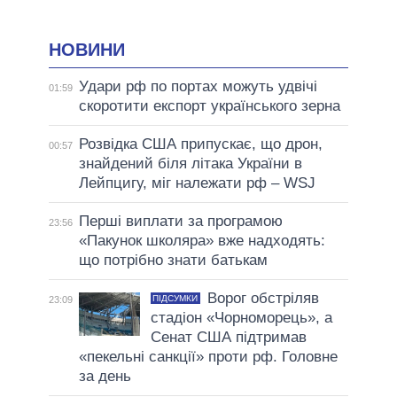
НОВИНИ
Удари рф по портах можуть удвічі
01:59
скоротити експорт українського зерна
Розвідка США припускає, що дрон,
00:57
знайдений біля літака України в
Лейпцигу, міг належати рф – WSJ
Перші виплати за програмою
23:56
«Пакунок школяра» вже надходять:
що потрібно знати батькам
Ворог обстріляв
ПІДСУМКИ
23:09
стадіон «Чорноморець», а
Сенат США підтримав
«пекельні санкції» проти рф. Головне
за день