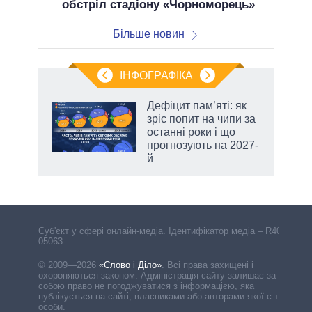
обстріл стадіону «Чорноморець»
Більше новин
ІНФОГРАФІКА
Дефіцит пам’яті: як
раїні
зріс попит на чипи за
ої
останні роки і що
прогнозують на 2027-
й
Cуб'єкт у сфері онлайн-медіа. Ідентифікатор медіа – R40-
05063
© 2009—2026
«Слово і Діло»
.
Всі права захищені і
охороняються законом. Адміністрація сайту залишає за
собою право не погоджуватися з інформацією, яка
публікується на сайті, власниками або авторами якої є треті
особи.