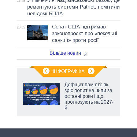
У Німеччині над військовою базою, де
21:45
ремонтують системи Patriot, помітили
невідомі БПЛА
Сенат США підтримав
20:55
законопроєкт про «пекельні
санкції» проти росії
Більше новин
ІНФОГРАФІКА
Дефіцит пам’яті: як
ть
зріс попит на чипи за
останні роки і що
прогнозують на 2027-
й