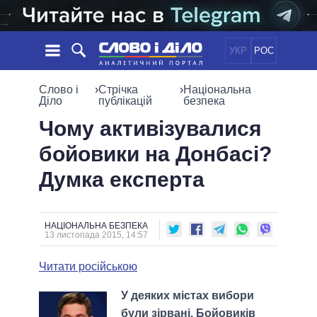
УКР
РОС
НОВИНИ
Слово і
›
Стрічка
›
Національна
Діло
публікацій
безпека
ОБIЦЯНКИ
СТРІЧКА
ПОЛІТИКА
Чому активізувалися
ПОДІЇ
ЕКОНОМІКА
бойовики на Донбасі?
ПОЛIТИКИ
СТАТТІ
СУСПІЛЬСТВО
Думка експерта
ІНФОГРАФІКА
ДУМКИ
СВІТ
УСІ ПОЛІТИКИ
ОГЛЯДИ
ПРЕЗИДЕНТ І ОФІС
ВІДЕО
ДАЙДЖЕСТИ
ВЕРХОВНА РАДА
НАЦІОНАЛЬНА БЕЗПЕКА
13 листопада 2015, 14:57
ПІДТРИМАТИ
КАБІНЕТ МІНІСТРІВ
ГОЛОВИ ОБЛАДМІНІСТРАЦІЙ
Читати російською
ПОРІВНЯННЯ ПОЛІТИКІВ
МЕРИ МІСТ
У деяких містах вибори
ВСІ ПЕРСОНИ
були зірвані. Бойовиків