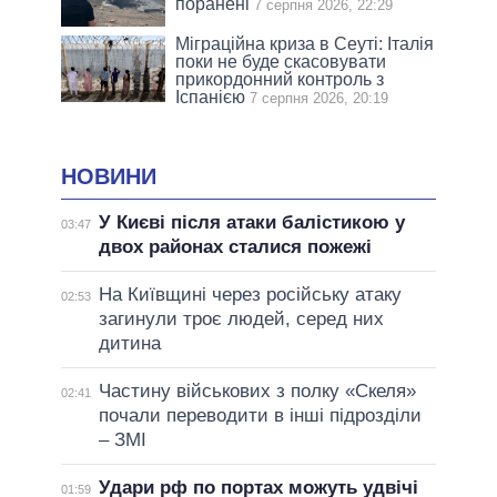
поранені
7 серпня 2026, 22:29
Міграційна криза в Сеуті: Італія
поки не буде скасовувати
прикордонний контроль з
Іспанією
7 серпня 2026, 20:19
НОВИНИ
У Києві після атаки балістикою у
03:47
двох районах сталися пожежі
На Київщині через російську атаку
02:53
загинули троє людей, серед них
дитина
Частину військових з полку «Скеля»
02:41
почали переводити в інші підрозділи
– ЗМІ
Удари рф по портах можуть удвічі
01:59