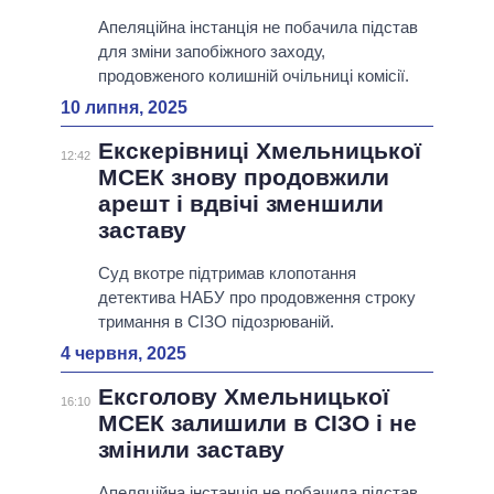
Апеляційна інстанція не побачила підстав
для зміни запобіжного заходу,
продовженого колишній очільниці комісії.
10 липня, 2025
Екскерівниці Хмельницької
12:42
МСЕК знову продовжили
арешт і вдвічі зменшили
заставу
Суд вкотре підтримав клопотання
детектива НАБУ про продовження строку
тримання в СІЗО підозрюваній.
4 червня, 2025
Ексголову Хмельницької
16:10
МСЕК залишили в СІЗО і не
змінили заставу
Апеляційна інстанція не побачила підстав