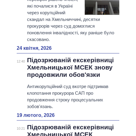
які почалися в Україні
через корупційний
скандал на Хмельниччині, десятки
прокурорів через суд домоглися
поновлення інвалідності, яку раніше було
скасовано.
24 квітня, 2026
Підозрюваній екскерівниці
12:40
Хмельницької МСЕК знову
продовжили обов'язки
Антикорупційний суд вкотре підтримав
клопотання прокурора САП про
продовження строку процесуальних
зобов'язань.
19 лютого, 2026
Підозрюваній екскерівниці
10:21
Хмельницької МСЕК