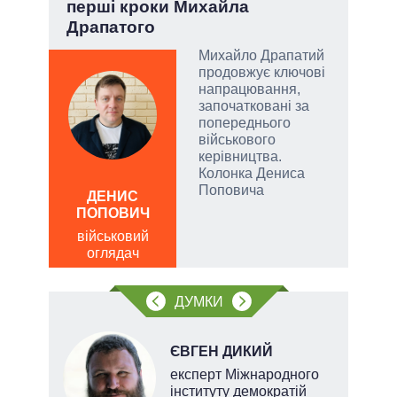
перші кроки Михайла
чи 
Драпатого
вла
Михайло Драпатий
огли
продовжує ключові
 на
напрацювання,
іри
започатковані за
попереднього
військового
керівництва.
Колонка Дениса
Поповича
ДЕНИС
Д
ПОПОВИЧ
ПО
військовий
ві
оглядач
о
ДУМКИ
ЄВГЕН ДИКИЙ
х
експерт Міжнародного
інституту демократій