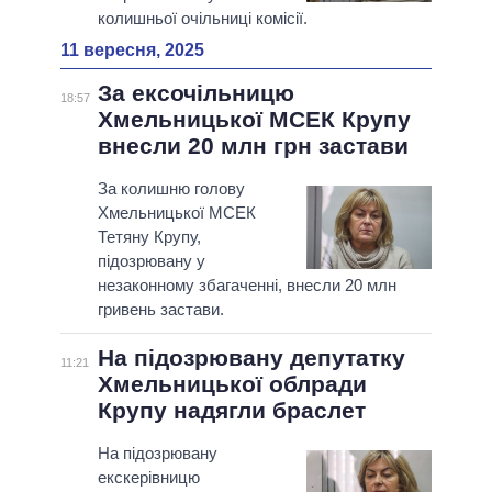
колишньої очільниці комісії.
11 вересня, 2025
За ексочільницю
18:57
Хмельницької МСЕК Крупу
внесли 20 млн грн застави
За колишню голову
Хмельницької МСЕК
Тетяну Крупу,
підозрювану у
незаконному збагаченні, внесли 20 млн
гривень застави.
На підозрювану депутатку
11:21
Хмельницької облради
Крупу надягли браслет
На підозрювану
екскерівницю