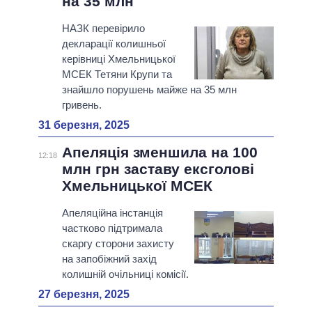
на 35 млн
НАЗК перевірило
декларації колишньої
керівниці Хмельницької
МСЕК Тетяни Крупи та
знайшло порушень майже на 35 млн
гривень.
31 березня, 2025
Апеляція зменшила на 100
12:18
млн грн заставу ексголові
Хмельницької МСЕК
Апеляційна інстанція
частково підтримала
скаргу сторони захисту
на запобіжний захід
колишній очільниці комісії.
27 березня, 2025