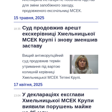
для зміни запобіжного заходу,
продовженого ексочільниці МСЕК.
15 травня, 2025
Суд продовжив арешт
18:35
екскерівниці Хмельницької
МСЕК Крупі і знову зменшив
заставу
Вищий антикорупційний
суд продовжив термін
утримання під вартою
колишній керівниці
Хмельницької МСЕК Тетяні Крупі.
17 квітня, 2025
У деклараціях ексглави
13:04
Хмельницької МСЕК Крупи
виявили порушень майже