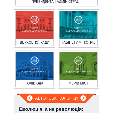
ПРЕЗИДЕНТА І АДМІНІСТРАЦІЇ
РІВЕНЬ
РІВЕНЬ
ВІДПОВІДАЛЬНОСТІ
ВІДПОВІДАЛЬНОСТІ
ВЕРХОВНОЇ РАДИ
КАБІНЕТУ МІНІСТРІВ
РІВЕНЬ
РІВЕНЬ
ВІДПОВІДАЛЬНОСТІ
ВІДПОВІДАЛЬНОСТІ
ГОЛІВ ОДА
МЕРІВ МІСТ
АВТОРСЬКІ КОЛОНКИ
Еволюція, а не революція:
Пол