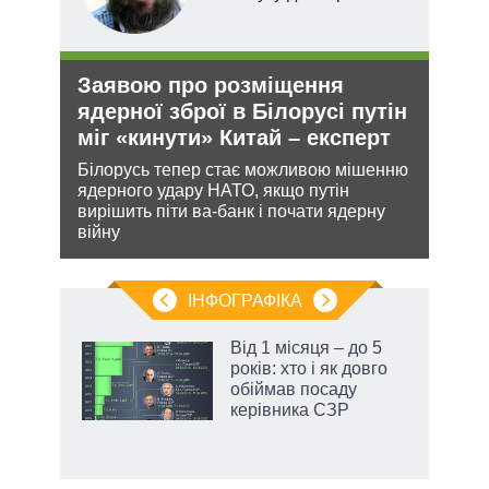
Заявою про розміщення
Ане
и рф
ядерної зброї в Білорусі путін
зав
міг «кинути» Китай – експерт
НА
Білорусь тепер стає можливою мішенню
Може
 цей
ядерного удару НАТО, якщо путін
анек
вирішить піти ва-банк і почати ядерну
стат
війну
спро
ІНФОГРАФІКА
жет
Від 1 місяця – до 5
років: хто і як довго
ків
обіймав посаду
керівника СЗР