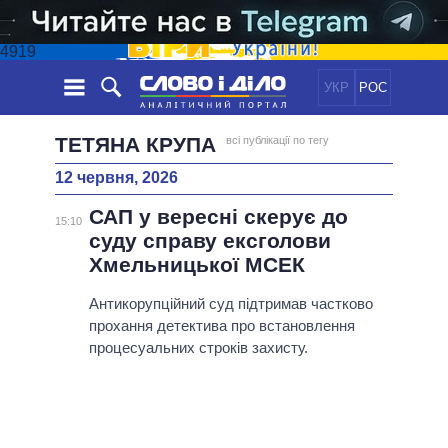
4919
УКР
РОС
НОВИНИ
ТЕТЯНА КРУПА
всі публікації по тегу
12 червня, 2026
ОБIЦЯНКИ
СТРІЧКА
ПОЛІТИКА
САП у вересні скерує до
ПОДІЇ
ЕКОНОМІКА
15:10
ПОЛIТИКИ
суду справу ексголови
СТАТТІ
СУСПІЛЬСТВО
Хмельницької МСЕК
ІНФОГРАФІКА
ДУМКИ
СВІТ
УСІ ПОЛІТИКИ
ОГЛЯДИ
Антикорупційний суд підтримав частково
ПРЕЗИДЕНТ І ОФІС
ВІДЕО
прохання детектива про встановлення
ДАЙДЖЕСТИ
ВЕРХОВНА РАДА
процесуальних строків захисту.
ПІДТРИМАТИ
КАБІНЕТ МІНІСТРІВ
ГОЛОВИ ОБЛАДМІНІСТРАЦІЙ
ПОРІВНЯННЯ ПОЛІТИКІВ
МЕРИ МІСТ