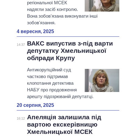
регіональної МСЕК
надягли засіб контролю.
Вона зобов'язана виконувати інші
зобов'язання.
4 вересня, 2025
ВАКС випустив з-під варти
14:37
депутатку Хмельницької
облради Крупу
Антикорупційний суд
частково підтримав
клопотання детектива
НАБУ про продовження
арешту підозрюваній депутатці.
20 серпня, 2025
Апеляція залишила під
16:12
вартою екскерівницю
Хмельницької МСЕК