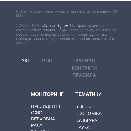
Cуб'єкт у сфері онлайн-медіа. Ідентифікатор медіа – R40-
05063
© 2009—2026
«Слово і Діло»
.
Всі права захищені і
охороняються законом. Адміністрація сайту залишає за
собою право не погоджуватися з інформацією, яка
публікується на сайті, власниками або авторами якої є треті
особи.
УКР
РОС
ПРО НАС
КОНТАКТИ
ПРАВИЛА
МОНІТОРИНГ
ТЕМАТИКИ
ПРЕЗИДЕНТ І
БІЗНЕС
ОФІС
ЕКОНОМІКА
ВЕРХОВНА
КУЛЬТУРА
РАДА
НАУКА