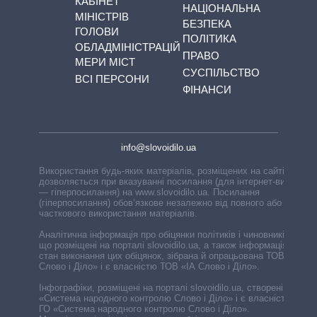
КАБІНЕТ
НАЦІОНАЛЬНА
МІНІСТРІВ
БЕЗПЕКА
ГОЛОВИ
ПОЛІТИКА
ОБЛАДМІНІСТРАЦІЙ
ПРАВО
МЕРИ МІСТ
СУСПІЛЬСТВО
ВСІ ПЕРСОНИ
ФІНАНСИ
info@slovoidilo.ua
Використання будь-яких матеріалів, розміщених на сайті,
дозволяється при вказуванні посилання (для інтернет-видань
— гіперпосилання) на www.slovoidilo.ua. Посилання
(гіперпосилання) обов’язкове незалежно від повного або
часткового використання матеріалів.
Аналітична інформація про обіцянки політиків і чиновників,
що розміщені на порталі slovoidilo.ua, а також інформація про
стан виконання цих обіцянок, зібрана й опрацьована ТОВ «ІА
Слово і Діло» і є власністю ТОВ «ІА Слово і Діло».
Інфографіки, розміщені на порталі slovoidilo.ua, створені ГО
«Система народного контролю Слово і Діло» і є власністю
ГО «Система народного контролю Слово і Діло».