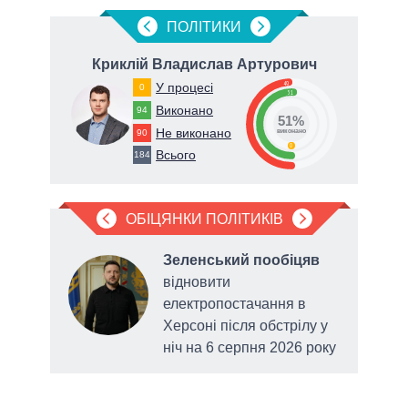
ПОЛIТИКИ
ович
Криклій Владислав Артурович
П
49
У процесі
0
51
Виконано
94
51%
Не виконано
90
виконано
0
Всього
184
ОБІЦЯНКИ ПОЛІТИКІВ
в
Зеленський пообіцяв
відновити
до
електропостачання в
Херсоні після обстрілу у
ніч на 6 серпня 2026 року
вста
49 г