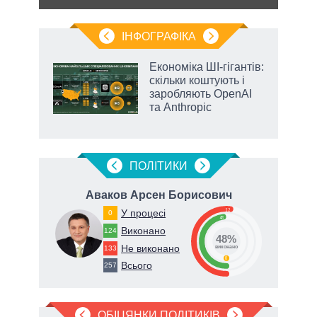
ІНФОГРАФІКА
Економіка ШІ-гігантів:
 за
скільки коштують і
асть
заробляють OpenAI
та Anthropic
ПОЛIТИКИ
ч
Аваков Арсен Борисович
Ф
52
У процесі
0
48
Виконано
124
48%
Не виконано
133
виконано
0
Всього
257
ОБІЦЯНКИ ПОЛІТИКІВ