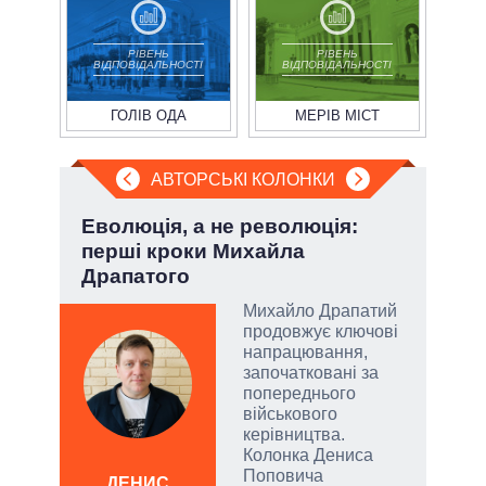
РІВЕНЬ
РІВЕНЬ
ВІДПОВІДАЛЬНОСТІ
ВІДПОВІДАЛЬНОСТІ
ГОЛІВ ОДА
МЕРІВ МІСТ
АВТОРСЬКІ КОЛОНКИ
і
Еволюція, а не революція:
Зел
ї
перші кроки Михайла
Кол
Драпатого
Михайло Драпатий
у
продовжує ключові
напрацювання,
сити
започатковані за
попереднього
військового
керівництва.
Колонка Дениса
ЛЕОН
Поповича
ДЕНИС