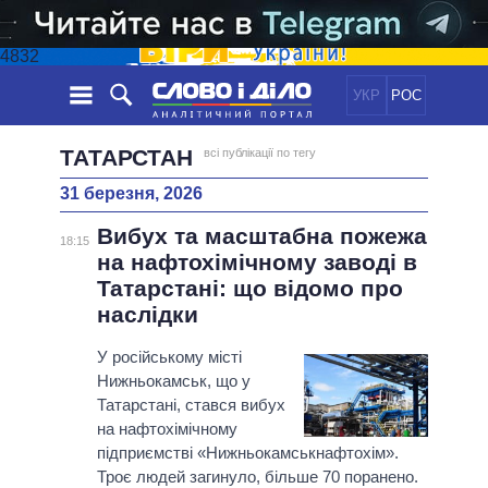
4832
УКР
РОС
НОВИНИ
ТАТАРСТАН
всі публікації по тегу
31 березня, 2026
ОБIЦЯНКИ
СТРІЧКА
ПОЛІТИКА
Вибух та масштабна пожежа
ПОДІЇ
ЕКОНОМІКА
18:15
ПОЛIТИКИ
на нафтохімічному заводі в
СТАТТІ
СУСПІЛЬСТВО
Татарстані: що відомо про
ІНФОГРАФІКА
ДУМКИ
СВІТ
УСІ ПОЛІТИКИ
наслідки
ОГЛЯДИ
ПРЕЗИДЕНТ І ОФІС
ВІДЕО
У російському місті
ДАЙДЖЕСТИ
ВЕРХОВНА РАДА
Нижньокамськ, що у
ПІДТРИМАТИ
КАБІНЕТ МІНІСТРІВ
Татарстані, стався вибух
ГОЛОВИ ОБЛАДМІНІСТРАЦІЙ
на нафтохімічному
ПОРІВНЯННЯ ПОЛІТИКІВ
підприємстві «Нижньокамськнафтохім».
МЕРИ МІСТ
Троє людей загинуло, більше 70 поранено.