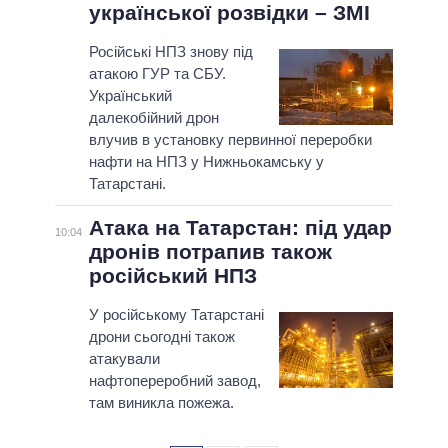
української розвідки – ЗМІ
Російські НПЗ знову під
атакою ГУР та СБУ.
Український
далекобійний дрон
влучив в установку первинної переробки
нафти на НПЗ у Нижньокамську у
Татарстані.
Атака на Татарстан: під удар
10:04
дронів потрапив також
російський НПЗ
У російському Татарстані
дрони сьогодні також
атакували
нафтопереробний завод,
там виникла пожежа.