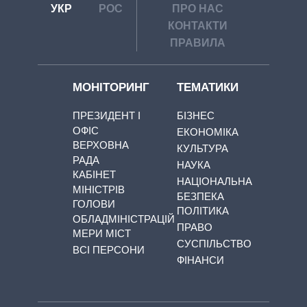
УКР
РОС
ПРО НАС
КОНТАКТИ
ПРАВИЛА
МОНІТОРИНГ
ТЕМАТИКИ
ПРЕЗИДЕНТ І
БІЗНЕС
ОФІС
ЕКОНОМІКА
ВЕРХОВНА
КУЛЬТУРА
РАДА
НАУКА
КАБІНЕТ
НАЦІОНАЛЬНА
МІНІСТРІВ
БЕЗПЕКА
ГОЛОВИ
ПОЛІТИКА
ОБЛАДМІНІСТРАЦІЙ
ПРАВО
МЕРИ МІСТ
СУСПІЛЬСТВО
ВСІ ПЕРСОНИ
ФІНАНСИ