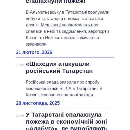
спалахнули пожежі
В Альметьєвську в Татарстані пролунали
вибухи та сталася пожежа після атаки
дронів. Мешканці повідомляють про
спалахи в небі та задимлення, аеропорти
Казані та Нижньокамська тимчасово
закривали.
21 лютого, 2026
«Шахеди» атакували
13:02
російський Татарстан
Російська влада заявила про спробу
масованої атаки БПЛА в Татарстані. В
Казані скасовано святкові заходи.
28 листопада, 2025
У Татарстані спалахнула
22:28
пожежа в економічній зоні
«Алабуга», де виробляють