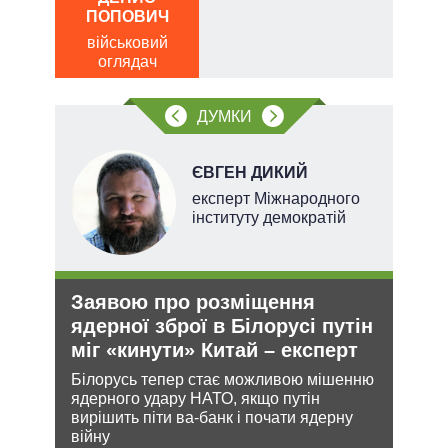
по
ПОПОВИЧ
о
військовий
оглядач
ДУМКИ
ЄВГЕН ДИКИЙ
ерт
експерт Міжнародного
інституту демократій
Заявою про розміщення
Орд
ядерної зброї в Білорусі путін
под
міг «кинути» Китай – експерт
На ю
очіку
ання
Білорусь тепер стає можливою мішенню
проп
кому
ядерного удару НАТО, якщо путін
інфо
вирішить піти ва-банк і почати ядерну
війну