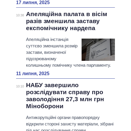
17 липня, 2025
Апеляційна палата в вісім
10:38
разів зменшила заставу
експомічнику нардепа
Апеляційна інстанція
суттєво зменшила розмір
застави, визначеної
підозрюваному
колишньому помічнику члена парламенту.
11 липня, 2025
НАБУ завершило
10:10
розслідувати справу про
заволодіння 27,3 млн грн
Міноборони
Антикорупційні органи правопорядку
відкрили стороні захисту матеріали, зібрані
під час розслідування справи.