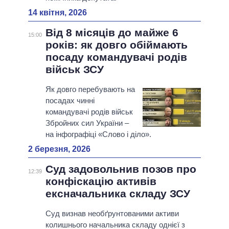
14 квітня, 2026
Від 8 місяців до майже 6
15:00
років: як довго обіймають
посаду командувачі родів
військ ЗСУ
Як довго перебувають на
посадах чинні
командувачі родів військ
Збройних сил України –
на інфографіці «Слово і діло».
2 березня, 2026
Суд задовольнив позов про
12:39
конфіскацію активів
ексначальника складу ЗСУ
Суд визнав необґрунтованими активи
колишнього начальника складу однієї з