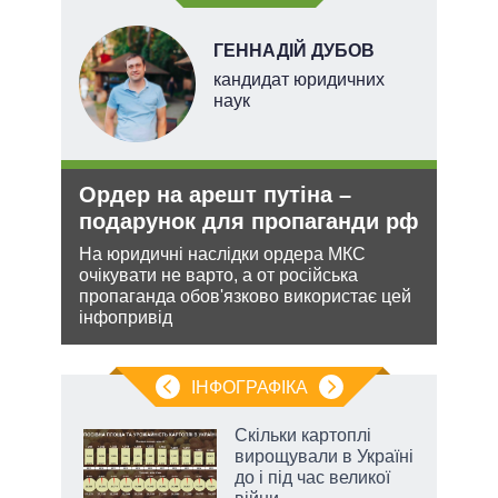
ГЕННАДІЙ ДУБОВ
кандидат юридичних
наук
Ордер на арешт путіна –
Укр
подарунок для пропаганди рф
дец
теп
На юридичні наслідки ордера МКС
очікувати не варто, а от російська
и з
Деце
пропаганда обов'язково використає цей
же
дозво
інфопривід
виве
опал
ІНФОГРАФІКА
 5
Скільки картоплі
вго
вирощували в Україні
до і під час великої