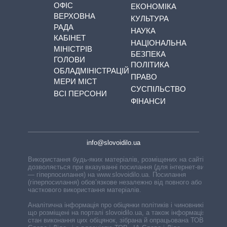
ОФІС
ЕКОНОМІКА
ВЕРХОВНА
КУЛЬТУРА
РАДА
НАУКА
КАБІНЕТ
НАЦІОНАЛЬНА
МІНІСТРІВ
БЕЗПЕКА
ГОЛОВИ
ПОЛІТИКА
ОБЛАДМІНІСТРАЦІЙ
ПРАВО
МЕРИ МІСТ
СУСПІЛЬСТВО
ВСІ ПЕРСОНИ
ФІНАНСИ
info@slovoidilo.ua
Використання будь-яких матеріалів, розміщених на сайті,
дозволяється при вказуванні посилання (для інтернет-видань
— гіперпосилання) на www.slovoidilo.ua. Посилання
(гіперпосилання) обов’язкове незалежно від повного або
часткового використання матеріалів.
Аналітична інформація про обіцянки політиків і чиновників,
що розміщені на порталі slovoidilo.ua, а також інформація про
стан виконання цих обіцянок, зібрана й опрацьована ТОВ «ІА