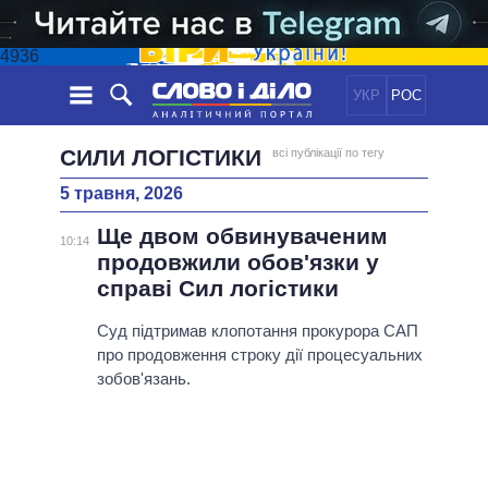
4936
УКР
РОС
НОВИНИ
СИЛИ ЛОГІСТИКИ
всі публікації по тегу
5 травня, 2026
ОБIЦЯНКИ
СТРІЧКА
ПОЛІТИКА
Ще двом обвинуваченим
ПОДІЇ
ЕКОНОМІКА
10:14
ПОЛIТИКИ
продовжили обов'язки у
СТАТТІ
СУСПІЛЬСТВО
справі Сил логістики
ІНФОГРАФІКА
ДУМКИ
СВІТ
УСІ ПОЛІТИКИ
ОГЛЯДИ
Суд підтримав клопотання прокурора САП
ПРЕЗИДЕНТ І ОФІС
ВІДЕО
про продовження строку дії процесуальних
ДАЙДЖЕСТИ
ВЕРХОВНА РАДА
зобов'язань.
ПІДТРИМАТИ
КАБІНЕТ МІНІСТРІВ
ГОЛОВИ ОБЛАДМІНІСТРАЦІЙ
ПОРІВНЯННЯ ПОЛІТИКІВ
МЕРИ МІСТ