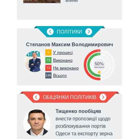
війни
ПОЛIТИКИ
Степанов Максим Володимирович
50
У процесі
0
50
Виконано
73
50%
Не виконано
73
виконано
0
Всього
146
ОБІЦЯНКИ ПОЛІТИКІВ
Тищенко пообіцяв
ду,
внести пропозиції щодо
у
розблокування портів
сади
Одеси та експорту зерна