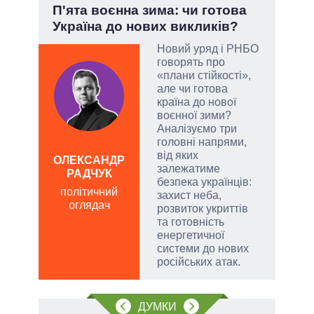
.
П'ята воєнна зима: чи готова
Пол
Україна до нових викликів?
чи 
вла
Новий уряд і РНБО
говорять про
«плани стійкості»,
и, а
але чи готова
и
країна до нової
 рф.
воєнної зими?
ла
Аналізуємо три
римку
головні напрями,
лі
від яких
ОЛЕКСАНДР
залежатиме
РАДЧУК
Д
безпека українців:
ПО
політичний
захист неба,
оглядач
ві
розвиток укриттів
о
та готовність
енергетичної
системи до нових
російських атак.
ДУМКИ