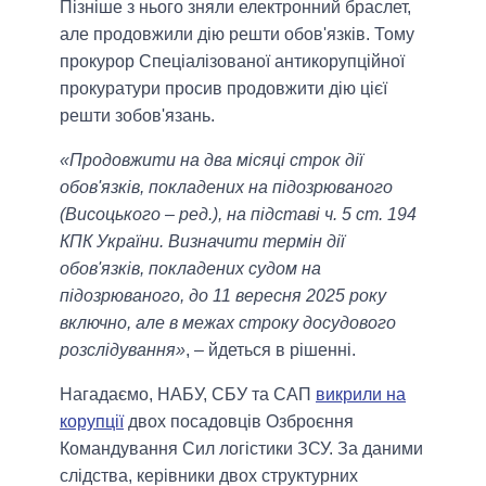
Пізніше з нього зняли електронний браслет,
але продовжили дію решти обов'язків. Тому
прокурор Спеціалізованої антикорупційної
прокуратури просив продовжити дію цієї
решти зобов'язань.
«Продовжити на два місяці строк дії
обов'язків, покладених на підозрюваного
(Висоцького – ред.), на підставі ч. 5 ст. 194
КПК України. Визначити термін дії
обов'язків, покладених судом на
підозрюваного, до 11 вересня 2025 року
включно, але в межах строку досудового
розслідування»
, – йдеться в рішенні.
Нагадаємо, НАБУ, СБУ та САП
викрили на
корупції
двох посадовців Озброєння
Командування Сил логістики ЗСУ. За даними
слідства, керівники двох структурних