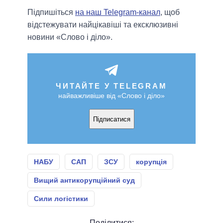
Підпишіться
на наш Telegram-канал
, щоб
відстежувати найцікавіші та ексклюзивні
новини «Слово і діло».
ЧИТАЙТЕ У TELEGRAM
найважливіше від «Слово і діло»
Підписатися
НАБУ
САП
ЗСУ
корупція
Вищий антикорупційний суд
Сили логістики
Поділитися: