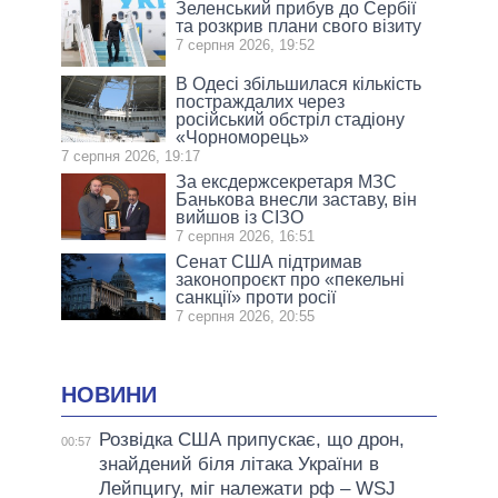
Зеленський прибув до Сербії
та розкрив плани свого візиту
7 серпня 2026, 19:52
В Одесі збільшилася кількість
постраждалих через
російський обстріл стадіону
«Чорноморець»
7 серпня 2026, 19:17
За ексдержсекретаря МЗС
Банькова внесли заставу, він
вийшов із СІЗО
7 серпня 2026, 16:51
Сенат США підтримав
законопроєкт про «пекельні
санкції» проти росії
7 серпня 2026, 20:55
НОВИНИ
Розвідка США припускає, що дрон,
00:57
знайдений біля літака України в
Лейпцигу, міг належати рф – WSJ