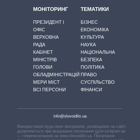
МОНІТОРИНГ
ТЕМАТИКИ
ПРЕЗИДЕНТ І
БІЗНЕС
ОФІС
ЕКОНОМІКА
ВЕРХОВНА
КУЛЬТУРА
РАДА
НАУКА
КАБІНЕТ
НАЦІОНАЛЬНА
МІНІСТРІВ
БЕЗПЕКА
ГОЛОВИ
ПОЛІТИКА
ОБЛАДМІНІСТРАЦІЙ
ПРАВО
МЕРИ МІСТ
СУСПІЛЬСТВО
ВСІ ПЕРСОНИ
ФІНАНСИ
info@slovoidilo.ua
Використання будь-яких матеріалів, розміщених на сайті,
дозволяється при вказуванні посилання (для інтернет-видань
— гіперпосилання) на www.slovoidilo.ua. Посилання