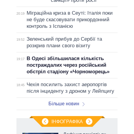
санкції» проти росії
Міграційна криза в Сеуті: Італія поки
20:19
не буде скасовувати прикордонний
контроль з Іспанією
Зеленський прибув до Сербії та
19:52
розкрив плани свого візиту
В Одесі збільшилася кількість
19:17
постраждалих через російський
обстріл стадіону «Чорноморець»
Чехія посилить захист аеропортів
18:45
після інциденту з дроном у Лейпцигу
Більше новин
ІНФОГРАФІКА