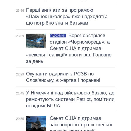
Перші виплати за програмою
23:56
«Пакунок школяра» вже надходять:
що потрібно знати батькам
Ворог обстріляв
ПІДСУМКИ
23:09
стадіон «Чорноморець», а
Сенат США підтримав
«пекельні санкції» проти рф. Головне
за день
Окупанти вдарили з РСЗВ по
22:29
Слов'янську, є жертва і поранені
У Німеччині над військовою базою, де
21:45
ремонтують системи Patriot, помітили
невідомі БПЛА
Сенат США підтримав
20:55
законопроєкт про «пекельні