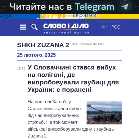
4554
УКР
РОС
НОВИНИ
SHKH ZUZANA 2
всі публікації по тегу
25 лютого, 2025
ОБIЦЯНКИ
СТРІЧКА
ПОЛІТИКА
У Словаччині стався вибух
ПОДІЇ
ЕКОНОМІКА
15:32
ПОЛIТИКИ
на полігоні, де
СТАТТІ
СУСПІЛЬСТВО
випробовували гаубиці для
ІНФОГРАФІКА
ДУМКИ
СВІТ
УСІ ПОЛІТИКИ
України: є поранені
ОГЛЯДИ
ПРЕЗИДЕНТ І ОФІС
ВІДЕО
На полігоні Загор'є у
ДАЙДЖЕСТИ
ВЕРХОВНА РАДА
Словаччині стався вибух
ПІДТРИМАТИ
КАБІНЕТ МІНІСТРІВ
під час випробувальних
ГОЛОВИ ОБЛАДМІНІСТРАЦІЙ
стрільб. На той момент
ПОРІВНЯННЯ ПОЛІТИКІВ
військові випробовували одну з гаубиць
МЕРИ МІСТ
Zuzana 2.