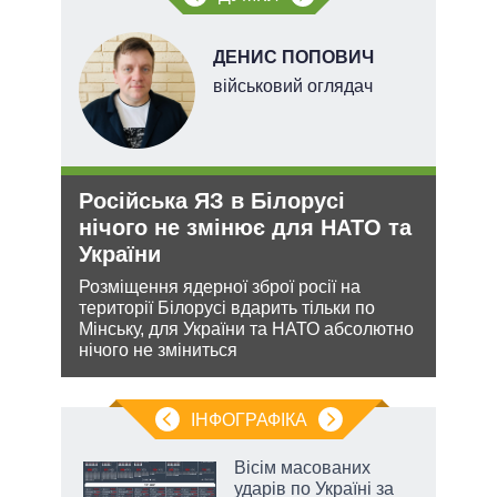
ДЕНИС ПОПОВИЧ
ерт
військовий оглядач
Російська ЯЗ в Білорусі
Орд
нічого не змінює для НАТО та
под
України
На ю
очіку
ання
Розміщення ядерної зброї росії на
проп
кому
території Білорусі вдарить тільки по
інфо
Мінську, для України та НАТО абсолютно
нічого не зміниться
ІНФОГРАФІКА
Вісім масованих
раїні
ударів по Україні за