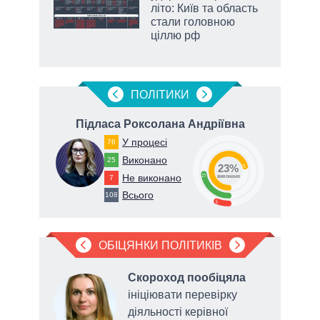
ої
літо: Київ та область
стали головною
ціллю рф
аспі
ПОЛIТИКИ
ич
Підласа Роксолана Андріївна
Ге
У процесі
76
Виконано
25
23%
71
Не виконано
23
7
виконано
Всього
108
6
ОБІЦЯНКИ ПОЛІТИКІВ
Скороход пообіцяла
одо
ініціювати перевірку
в
діяльності керівної