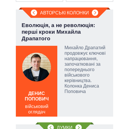
АВТОРСЬКІ КОЛОНКИ
Еволюція, а не революція:
П'я
перші кроки Михайла
Укр
Драпатого
Михайло Драпатий
огли
продовжує ключові
 на
напрацювання,
іри
започатковані за
попереднього
військового
керівництва.
Колонка Дениса
ОЛ
Поповича
Р
ДЕНИС
ПОПОВИЧ
по
о
військовий
оглядач
ДУМКИ