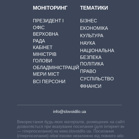
МОНІТОРИНГ
ТЕМАТИКИ
ПРЕЗИДЕНТ І
БІЗНЕС
ОФІС
ЕКОНОМІКА
ВЕРХОВНА
КУЛЬТУРА
РАДА
НАУКА
КАБІНЕТ
НАЦІОНАЛЬНА
МІНІСТРІВ
БЕЗПЕКА
ГОЛОВИ
ПОЛІТИКА
ОБЛАДМІНІСТРАЦІЙ
ПРАВО
МЕРИ МІСТ
СУСПІЛЬСТВО
ВСІ ПЕРСОНИ
ФІНАНСИ
info@slovoidilo.ua
Використання будь-яких матеріалів, розміщених на сайті,
дозволяється при вказуванні посилання (для інтернет-видань
— гіперпосилання) на www.slovoidilo.ua. Посилання
(гіперпосилання) обов’язкове незалежно від повного або