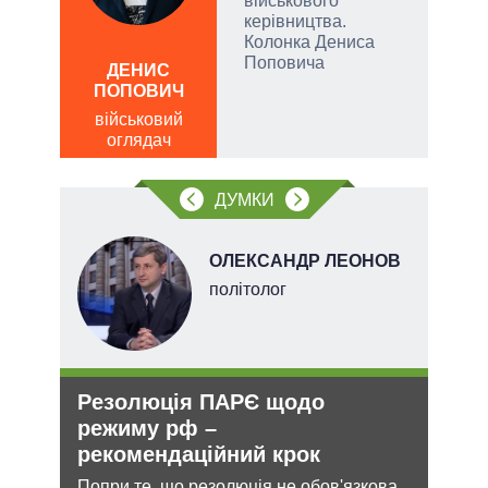
військового
керівництва.
Колонка Дениса
Поповича
ДЕНИС
Д
ПОПОВИЧ
ПО
військовий
ві
оглядач
о
ДУМКИ
ОЛЕКСАНДР ЛЕОНОВ
політолог
Резолюція ПАРЄ щодо
Орд
режиму рф –
под
рекомендаційний крок
На ю
очіку
и з
Попри те, що резолюція не обов'язкова