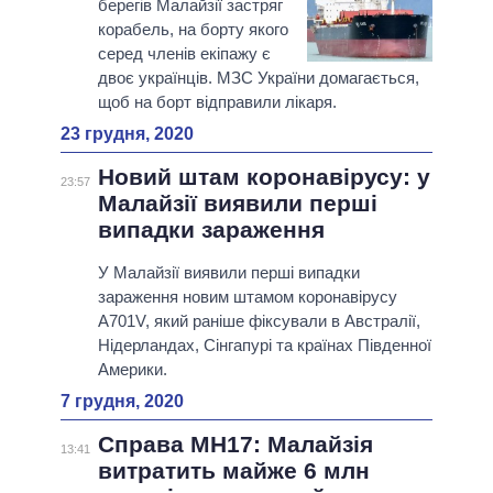
берегів Малайзії застряг
корабель, на борту якого
серед членів екіпажу є
двоє українців. МЗС України домагається,
щоб на борт відправили лікаря.
23 грудня, 2020
Новий штам коронавірусу: у
23:57
Малайзії виявили перші
випадки зараження
У Малайзії виявили перші випадки
зараження новим штамом коронавірусу
A701V, який раніше фіксували в Австралії,
Нідерландах, Сінгапурі та країнах Південної
Америки.
7 грудня, 2020
Справа MH17: Малайзія
13:41
витратить майже 6 млн