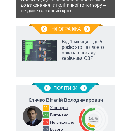
проп
же
до виконання, з політичної точки зору –
інфо
це дуже важливий крок
ІНФОГРАФІКА
 як
Від 1 місяця – до 5
и за
років: хто і як довго
обіймав посаду
2027-
керівника СЗР
ПОЛIТИКИ
вич
Кличко Віталій Володимирович
П
У процесі
59
51
37
Виконано
261
51%
Не виконано
189
виконано
12
Всього
509