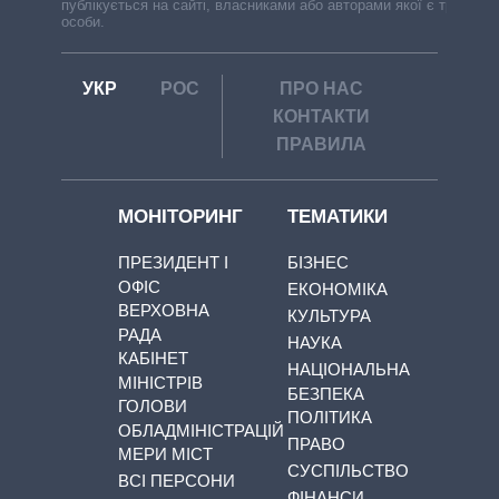
публікується на сайті, власниками або авторами якої є треті
особи.
УКР
РОС
ПРО НАС
КОНТАКТИ
ПРАВИЛА
МОНІТОРИНГ
ТЕМАТИКИ
ПРЕЗИДЕНТ І
БІЗНЕС
ОФІС
ЕКОНОМІКА
ВЕРХОВНА
КУЛЬТУРА
РАДА
НАУКА
КАБІНЕТ
НАЦІОНАЛЬНА
МІНІСТРІВ
БЕЗПЕКА
ГОЛОВИ
ПОЛІТИКА
ОБЛАДМІНІСТРАЦІЙ
ПРАВО
МЕРИ МІСТ
СУСПІЛЬСТВО
ВСІ ПЕРСОНИ
ФІНАНСИ