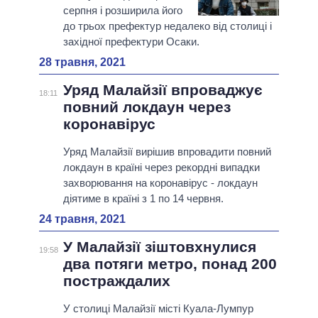
серпня і розширила його
до трьох префектур недалеко від столиці і
західної префектури Осаки.
28 травня, 2021
Уряд Малайзії впроваджує
18:11
повний локдаун через
коронавірус
Уряд Малайзії вирішив впровадити повний
локдаун в країні через рекордні випадки
захворювання на коронавірус - локдаун
діятиме в країні з 1 по 14 червня.
24 травня, 2021
У Малайзії зіштовхнулися
19:58
два потяги метро, понад 200
постраждалих
У столиці Малайзії місті Куала-Лумпур