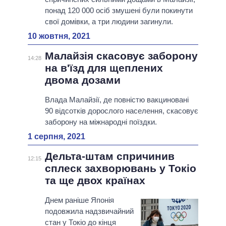
понад 120 000 осіб змушені були покинути
свої домівки, а три людини загинули.
10 жовтня, 2021
Малайзія скасовує заборону
14:28
на в'їзд для щеплених
двома дозами
Влада Малайзії, де повністю вакциновані
90 відсотків дорослого населення, скасовує
заборону на міжнародні поїздки.
1 серпня, 2021
Дельта-штам спричинив
12:15
сплеск захворювань у Токіо
та ще двох країнах
Днем раніше Японія
подовжила надзвичайний
стан у Токіо до кінця