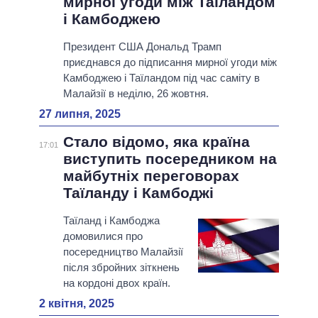
мирної угоди між Таїландом
і Камбоджею
Президент США Дональд Трамп
приєднався до підписання мирної угоди між
Камбоджею і Таїландом під час саміту в
Малайзії в неділю, 26 жовтня.
27 липня, 2025
Стало відомо, яка країна
17:01
виступить посередником на
майбутніх переговорах
Таїланду і Камбоджі
Таїланд і Камбоджа
домовилися про
посередництво Малайзії
після збройних зіткнень
на кордоні двох країн.
2 квітня, 2025