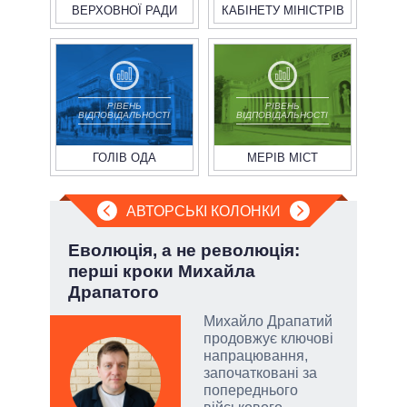
ВЕРХОВНОЇ РАДИ
КАБІНЕТУ МІНІСТРІВ
РІВЕНЬ
РІВЕНЬ
ВІДПОВІДАЛЬНОСТІ
ВІДПОВІДАЛЬНОСТІ
ГОЛІВ ОДА
МЕРІВ МІСТ
АВТОРСЬКІ КОЛОНКИ
Еволюція, а не революція:
Пол
перші кроки Михайла
чи 
Драпатого
вла
Михайло Драпатий
огли
продовжує ключові
 на
напрацювання,
іри
започатковані за
попереднього