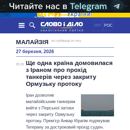
2590
УКР
РОС
НОВИНИ
МАЛАЙЗІЯ
всі публікації по тегу
27 березня, 2026
ОБIЦЯНКИ
СТРІЧКА
ПОЛІТИКА
Ще одна країна домовилася
ПОДІЇ
ЕКОНОМІКА
05:19
ПОЛIТИКИ
з Іраном про прохід
СТАТТІ
СУСПІЛЬСТВО
танкерів через закриту
ІНФОГРАФІКА
ДУМКИ
СВІТ
УСІ ПОЛІТИКИ
Ормузьку протоку
ОГЛЯДИ
ПРЕЗИДЕНТ І ОФІС
ВІДЕО
Іран дозволив
ДАЙДЖЕСТИ
ВЕРХОВНА РАДА
малайзійським танкерам
ПІДТРИМАТИ
КАБІНЕТ МІНІСТРІВ
вийти з Перської затоки
ГОЛОВИ ОБЛАДМІНІСТРАЦІЙ
через закриту Ормузьку
ПОРІВНЯННЯ ПОЛІТИКІВ
протоку. Прем'єр Анвар Ібрагім подякував
МЕРИ МІСТ
Тегерану за достроковий прохід суден.