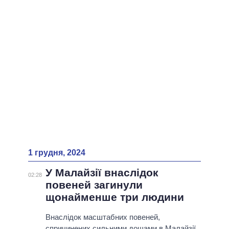
1 грудня, 2024
У Малайзії внаслідок
02:28
повеней загинули
щонайменше три людини
Внаслідок масштабних повеней,
спричинених сильними дощами в Малайзії,