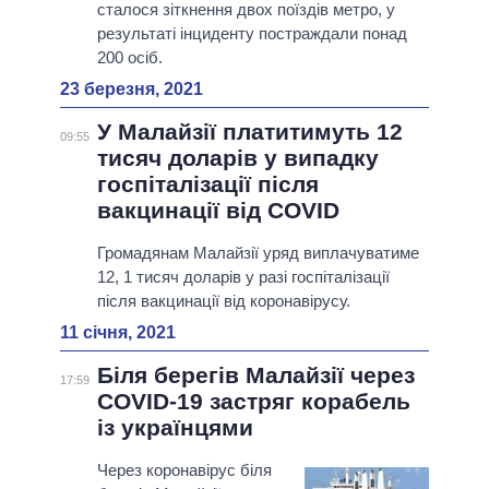
сталося зіткнення двох поїздів метро, ​​у
результаті інциденту постраждали понад
200 осіб.
23 березня, 2021
У Малайзії платитимуть 12
09:55
тисяч доларів у випадку
госпіталізації після
вакцинації від COVID
Громадянам Малайзії уряд виплачуватиме
12, 1 тисяч доларів у разі госпіталізації
після вакцинації від коронавірусу.
11 січня, 2021
Біля берегів Малайзії через
17:59
COVID-19 застряг корабель
із українцями
Через коронавірус біля