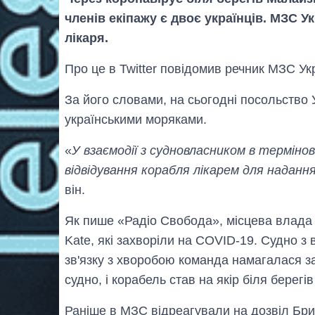
членів екіпажу є двоє українців. МЗС 
лікаря.
Про це в Twitter повідомив речник МЗС Ук
За його словами, на сьогодні посольство У
українськими моряками.
«
У взаємодії з судновласником в термін
відвідування корабля лікарем для наданн
він.
Як пише «Радіо Свобода», місцева влада
Kate, які захворіли на COVID-19. Судно з в
зв'язку з хворобою команда намагалася з
судно, і корабель став на якір біля берегів
Раніше в МЗС відреагували на дозвіл Бри