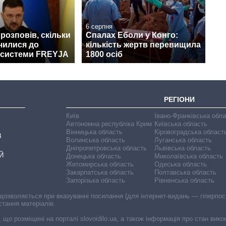
6 серпня
розповів, скільки
Спалах Еболи у Конго:
чилися до
кількість жертв перевищила
 системи FREYJA
1800 осіб
РЕГІОНИ
Київ
Івано-Франківська обл
Автономна республіка Крим
Київська область
Вінницька область
Кіровоградська област
В
Волинська область
Луганська область
Дніпропетровська область
Львівська область
Й
Донецька область
Миколаївська область
Житомирська область
Одеська область
Закарпатська область
Полтавська область
Запорізька область
Рівненська область
 дозволяється при вказуванні посилання (для інтернет-видань — гіперпоси
стання матеріалів.
, що розміщені на порталі slovoidilo.ua, а також інформація про стан вик