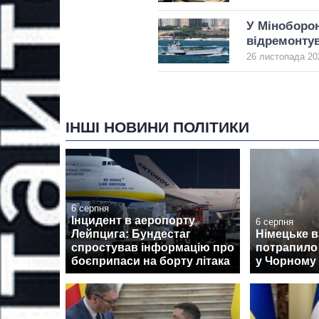
У Міноборон
відремонтув
26 листопада 20
ІНШІ НОВИНИ ПОЛІТИКИ
6 серпня
Інцидент в аеропорту
6 серпня
Лейпцига: Бундестаг
Німецьке 
спростував інформацію про
потрапило 
боєприпаси на борту літака
у Чорному 