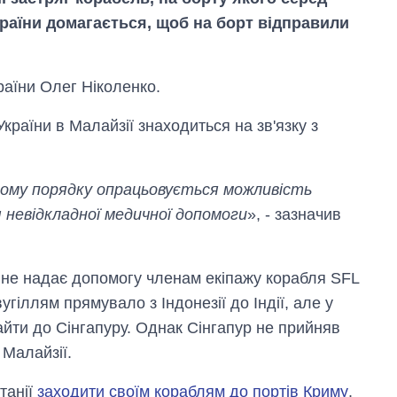
України домагається, щоб на борт відправили
раїни Олег Ніколенко.
країни в Малайзії знаходиться на зв'язку з
овому порядку опрацьовується можливість
я невідкладної медичної допомоги
», - зазначив
 не надає допомогу членам екіпажу корабля SFL
Скільки картоплі
угіллям прямувало з Індонезії до Індії, але у
вирощували в
айти до Сінгапуру. Однак Сінгапур не прийняв
Україні до і під час
 Малайзії.
великої війни
танії
заходити своїм кораблям до портів Криму
.