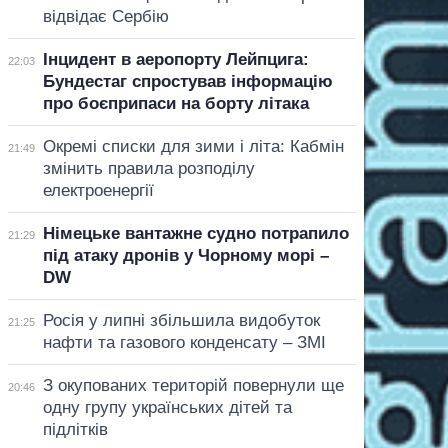
відвідає Сербію
Інцидент в аеропорту Лейпцига:
22:03
Бундестаг спростував інформацію
про боєприпаси на борту літака
Окремі списки для зими і літа: Кабмін
21:49
змінить правила розподілу
електроенергії
Німецьке вантажне судно потрапило
21:29
під атаку дронів у Чорному морі –
DW
Росія у липні збільшила видобуток
21:25
нафти та газового конденсату – ЗМІ
З окупованих територій повернули ще
20:46
одну групу українських дітей та
підлітків