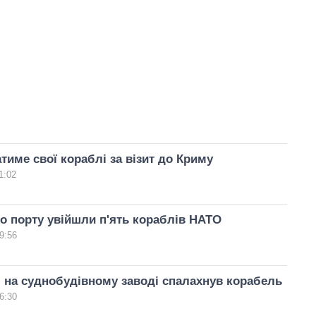
тиме свої кораблі за візит до Криму
1:02
о порту увійшли п'ять кораблів НАТО
9:56
 на суднобудівному заводі спалахнув корабель
6:30