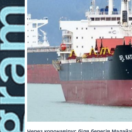
Через коронавірус біля берегів Малайзі