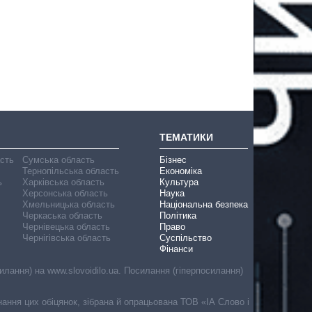
ТЕМАТИКИ
асть
Сумська область
Бізнес
Тернопільська область
Економіка
ь
Харківська область
Культура
Херсонська область
Наука
Хмельницька область
Національна безпека
Черкаська область
Політика
Чернівецька область
Право
Чернігівська область
Суспільство
Фінанси
лання) на www.slovoidilo.ua. Посилання (гіперпосилання)
онання цих обіцянок, зібрана й опрацьована ТОВ «ІА Слово і