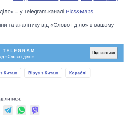
 діло» – у Telegram-каналі
Pics&Maps
.
и та аналітику від «Слово і діло» в вашому
У TELEGRAM
Підписатися
ід «Слово і діло»
 з Китаю
Вірус з Китаю
Кораблі
ділитися: