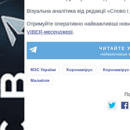
Візуальна аналітика від редакції «Слово і
Отримуйте оперативно найважливіші новин
VIBER-месенджері
.
ЧИТАЙТЕ 
найважливіше в
МЗС України
Коронавірус
Коронавірус
Малайзія
По