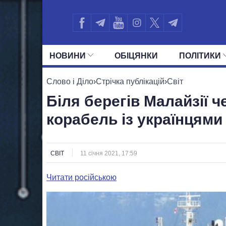
НОВИНИ
ОБIЦЯНКИ
ПОЛIТИКИ
УСІ ПОЛІТИКИ
ПРЕЗИДЕНТ І ОФ
Слово і Діло
›
Стрічка публікацій
›
Світ
Біля берегів Малайзії ч
корабель із українцями
СВІТ
11 січня 2021, 17:59
Читати російською