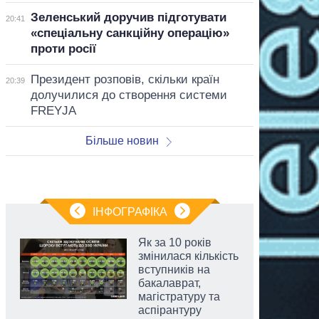
Зеленський доручив підготувати
20:41
«спеціальну санкційну операцію»
проти росії
Президент розповів, скільки країн
20:39
долучилися до створення системи
FREYJA
Більше новин
ІНФОГРАФІКА
Як за 10 років
змінилася кількість
вступників на
бакалаврат,
магістратуру та
аспірантуру