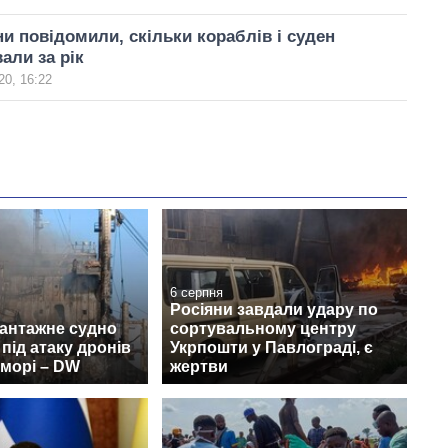
и повідомили, скільки кораблів і суден
али за рік
20, 16:22
6 серпня
Росіяни завдали удару по
вантажне судно
сортувальному центру
під атаку дронів
Укрпошти у Павлограді, є
морі – DW
жертви