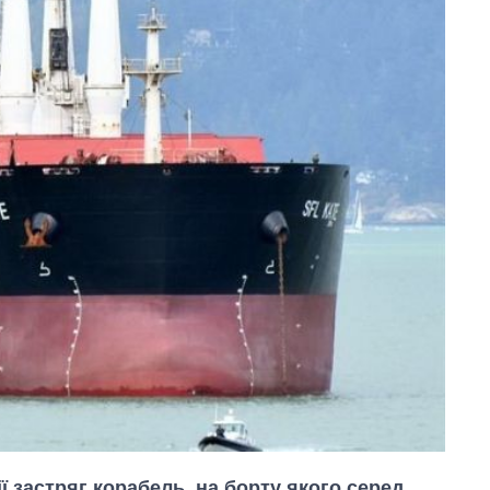
ї застряг корабель, на борту якого серед