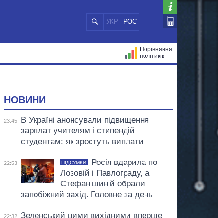
УКР
РОС
Порівняння
політиків
ЦІЙ
МЕРИ МІСТ
ВСІ ПЕРСОНИ
НОВИНИ
В Україні анонсували підвищення
23:45
зарплат учителям і стипендій
студентам: як зростуть виплати
Росія вдарила по
ПІДСУМКИ
22:53
Лозовій і Павлограду, а
Стефанішиній обрали
запобіжний захід. Головне за день
Зеленський цими вихідними вперше
22:32