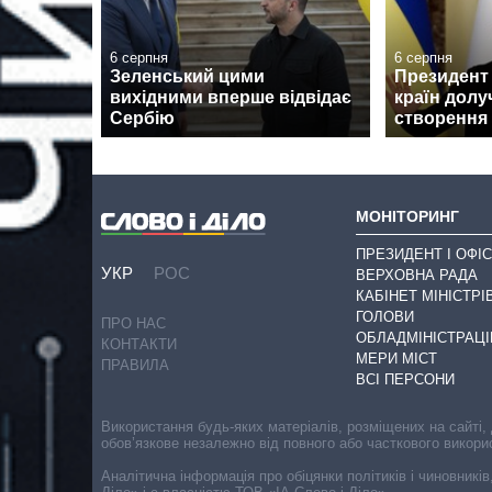
6 серпня
6 серпня
Зеленський цими
Президент 
вихідними вперше відвідає
країн долу
Сербію
створення
МОНІТОРИНГ
ПРЕЗИДЕНТ І ОФІС
УКР
РОС
ВЕРХОВНА РАДА
КАБІНЕТ МІНІСТРІ
ГОЛОВИ
ПРО НАС
ОБЛАДМІНІСТРАЦІ
КОНТАКТИ
МЕРИ МІСТ
ПРАВИЛА
ВСІ ПЕРСОНИ
Використання будь-яких матеріалів, розміщених на сайті,
обов’язкове незалежно від повного або часткового викори
Аналітична інформація про обіцянки політиків і чиновників