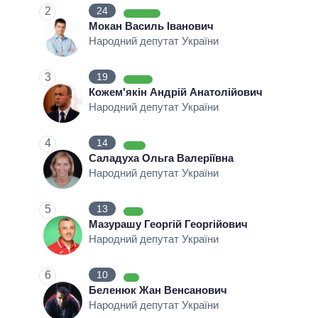
2
24
ОБІЦЯНКИ У ПРОЦЕСІ
Мокан Василь Іванович
Народний депутат України
КІЛЬКІСТЬ ОБІЦЯНОК
3
19
Кожем'якін Андрій Анатолійович
Народний депутат України
4
14
Саладуха Ольга Валеріївна
Народний депутат України
5
13
Мазурашу Георгій Георгійович
Народний депутат України
6
10
Беленюк Жан Венсанович
Народний депутат України