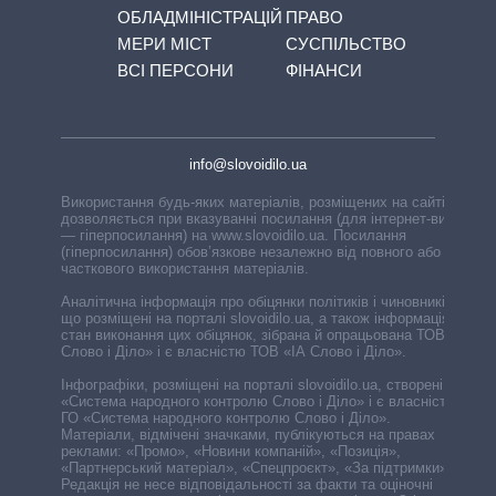
ОБЛАДМІНІСТРАЦІЙ
ПРАВО
МЕРИ МІСТ
СУСПІЛЬСТВО
ВСІ ПЕРСОНИ
ФІНАНСИ
info@slovoidilo.ua
Використання будь-яких матеріалів, розміщених на сайті,
дозволяється при вказуванні посилання (для інтернет-видань
— гіперпосилання) на www.slovoidilo.ua. Посилання
(гіперпосилання) обов’язкове незалежно від повного або
часткового використання матеріалів.
Аналітична інформація про обіцянки політиків і чиновників,
що розміщені на порталі slovoidilo.ua, а також інформація про
стан виконання цих обіцянок, зібрана й опрацьована ТОВ «ІА
Слово і Діло» і є власністю ТОВ «ІА Слово і Діло».
Інфографіки, розміщені на порталі slovoidilo.ua, створені ГО
«Система народного контролю Слово і Діло» і є власністю
ГО «Система народного контролю Слово і Діло».
Матеріали, відмічені значками, публікуються на правах
реклами: «Промо», «Новини компаній», «Позиція»,
«Партнерський матеріал», «Спецпроєкт», «За підтримки».
Редакція не несе відповідальності за факти та оціночні