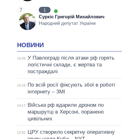
7
1
Суркіс Григорій Михайлович
Народний депутат України
НОВИНИ
У Павлограді після атаки рф горять
14:26
логістичні склади, є жертва та
постраждалі
По всій росії фіксують збої в роботі
14:19
інтернету – ЗМІ
Війська рф вдарили дроном по
14:17
маршрутці в Херсоні, поранено
цивільних
ЦРУ створило секретну оперативну
13:52
групу щодо Куби – NYT