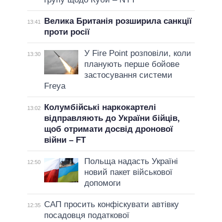
Велика Британія розширила санкції
13:41
проти росії
У Fire Point розповіли, коли
13:30
планують перше бойове
застосування системи
Freya
Колумбійські наркокартелі
13:02
відправляють до України бійців,
щоб отримати досвід дронової
війни – FT
Польща надасть Україні
12:50
новий пакет військової
допомоги
САП просить конфіскувати автівку
12:35
посадовця податкової