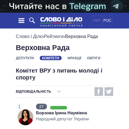
УКР
РОС
НОВИНИ
Слово і Діло
›
Рейтинги
›
Верховна Рада
Верховна Рада
ОБIЦЯНКИ
СТРІЧКА
ПОЛІТИКА
ПОДІЇ
ЕКОНОМІКА
ДЕПУТАТИ
КОМІТЕТИ
ФРАКЦІЇ
ОКРУГИ
ПОЛIТИКИ
СТАТТІ
СУСПІЛЬСТВО
Комітет ВРУ з питань молоді і
ІНФОГРАФІКА
ДУМКИ
СВІТ
УСІ ПОЛІТИКИ
спорту
ОГЛЯДИ
ПРЕЗИДЕНТ І ОФІС
ВІДЕО
ДАЙДЖЕСТИ
ВЕРХОВНА РАДА
ВІДПОВІДАЛЬНІСТЬ
ПІДТРИМАТИ
КАБІНЕТ МІНІСТРІВ
ВІДПОВІДАЛЬНІСТЬ
1
27
ГОЛОВИ ОБЛАДМІНІСТРАЦІЙ
БЕЗВІДПОВІДАЛЬНІСТЬ
ПОРІВНЯННЯ ПОЛІТИКІВ
Борзова Ірина Наумівна
МЕРИ МІСТ
Народний депутат України
ВИКОНАНІ ОБІЦЯНКИ
ВСІ ПЕРСОНИ
НЕВИКОНАНІ ОБІЦЯНКИ