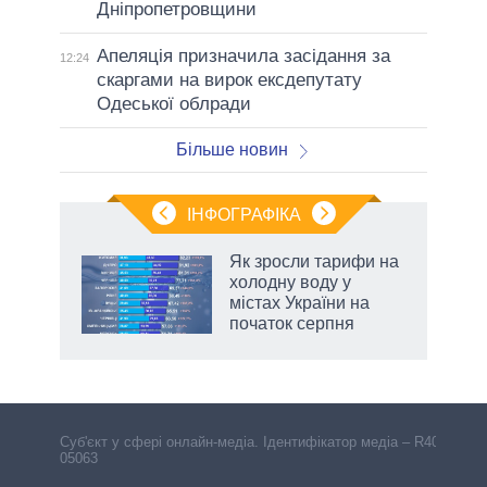
Дніпропетровщини
Апеляція призначила засідання за
12:24
скаргами на вирок ексдепутату
Одеської облради
Більше новин
ІНФОГРАФІКА
Як зросли тарифи на
ладів
холодну воду у
містах України на
початок серпня
Cуб'єкт у сфері онлайн-медіа. Ідентифікатор медіа – R40-
05063