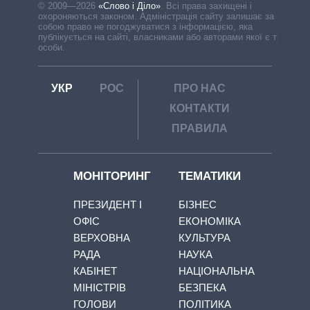
© 2009—2026
«Слово і Діло»
.
Всі права захищені і
охороняються законом. Адміністрація сайту залишає за
собою право не погоджуватися з інформацією, яка
публікується на сайті, власниками або авторами якої є треті
особи.
УКР
РОС
ПРО НАС
КОНТАКТИ
ПРАВИЛА
МОНІТОРИНГ
ТЕМАТИКИ
ПРЕЗИДЕНТ І
БІЗНЕС
ОФІС
ЕКОНОМІКА
ВЕРХОВНА
КУЛЬТУРА
РАДА
НАУКА
КАБІНЕТ
НАЦІОНАЛЬНА
МІНІСТРІВ
БЕЗПЕКА
ГОЛОВИ
ПОЛІТИКА