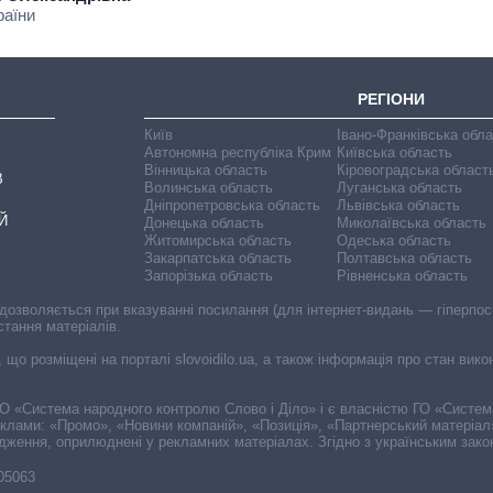
раїни
РЕГІОНИ
Київ
Івано-Франківська обл
Автономна республіка Крим
Київська область
Вінницька область
Кіровоградська област
В
Волинська область
Луганська область
Дніпропетровська область
Львівська область
Й
Донецька область
Миколаївська область
Житомирська область
Одеська область
Закарпатська область
Полтавська область
Запорізька область
Рівненська область
 дозволяється при вказуванні посилання (для інтернет-видань — гіперпоси
стання матеріалів.
, що розміщені на порталі slovoidilo.ua, а також інформація про стан вик
і ГО «Система народного контролю Слово і Діло» і є власністю ГО «Систе
еклами: «Промо», «Новини компаній», «Позиція», «Партнерський матеріал
судження, оприлюднені у рекламних матеріалах. Згідно з українським зак
-05063