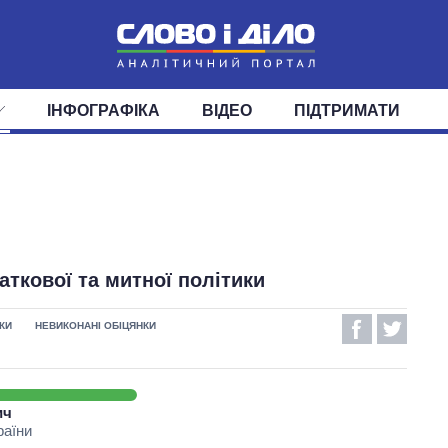
ІНФОГРАФІКА
ВІДЕО
ПІДТРИМАТИ
ІС
СТРІЧКА
ВЕРХОВНА РАДА
ПОДІЇ
СТАТТІ
КАБІНЕТ МІНІСТРІВ
ДУМКИ
ОГЛЯДИ
ГОЛОВИ ОБЛАДМІНІСТРА
ДАЙДЖЕСТИ
ПОЛІТИКА
ДЕПУТАТИ
ЕКОНОМІКА
КОМІТЕТИ
СУСПІЛЬСТВО
ФРАКЦІЇ
ОКРУГИ
СВІТ
аткової та митної політики
КИ
НЕВИКОНАНІ ОБІЦЯНКИ
ич
раїни