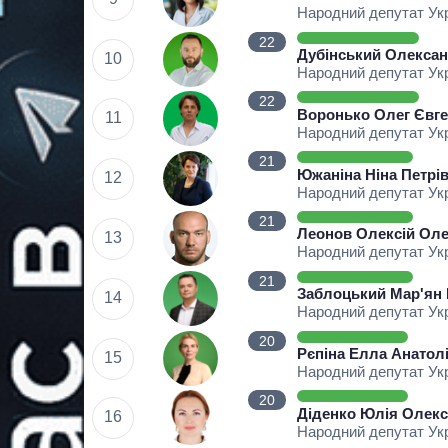
Народний депутат Ук
22
Дубінський Олекса
10
Народний депутат Ук
22
Воронько Олег Євге
11
Народний депутат Ук
21
Южаніна Ніна Петрі
12
Народний депутат Ук
21
Леонов Олексій Ол
13
Народний депутат Ук
21
Заблоцький Мар'ян
14
Народний депутат Ук
20
Рєпіна Елла Анатолі
15
Народний депутат Ук
20
Діденко Юлія Олекс
16
Народний депутат Ук