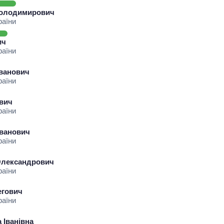
Володимирович
раїни
ич
раїни
Іванович
раїни
ович
раїни
Іванович
раїни
Олександрович
раїни
егович
раїни
 Іванівна