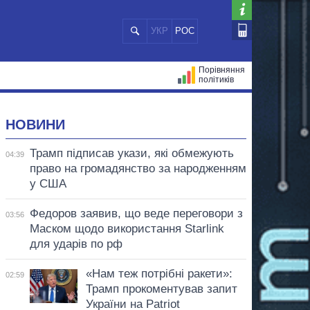
УКР
РОС
Порівняння
політиків
ЦІЙ
МЕРИ МІСТ
ВСІ ПЕРСОНИ
НОВИНИ
Трамп підписав укази, які обмежують
04:39
право на громадянство за народженням
у США
Федоров заявив, що веде переговори з
03:56
Маском щодо використання Starlink
для ударів по рф
«Нам теж потрібні ракети»:
02:59
Трамп прокоментував запит
України на Patriot