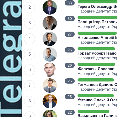
33
Герега Олександр 
2
Народний депутат Ук
30
Палиця Ігор Петров
3
Народний депутат Ук
27
Ніколаєнко Андрій 
4
Народний депутат Ук
26
Горват Роберт Іван
5
Народний депутат Ук
26
Железняк Ярослав 
6
Народний депутат Ук
25
Гетманцев Данило 
7
Народний депутат Ук
25
Устенко Олексій Ол
8
Народний депутат Ук
22
Васильченко Галина
9