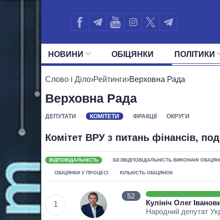
НОВИНИ
ОБIЦЯНКИ
ПОЛIТИКИ
УСІ ПОЛІТИКИ
ПРЕЗИДЕНТ І ОФ
Слово і Діло
›
Рейтинги
›
Верховна Рада
Верховна Рада
ДЕПУТАТИ
КОМІТЕТИ
ФРАКЦІЇ
ОКРУГИ
Комітет ВРУ з питань фінансів, под
ВІДПОВІДАЛЬНІСТЬ
БЕЗВІДПОВІДАЛЬНІСТЬ
ВИКОНАНІ ОБІЦЯН
ОБІЦЯНКИ У ПРОЦЕСІ
КІЛЬКІСТЬ ОБІЦЯНОК
52
Кулініч Олег Іванов
1
Народний депутат Ук