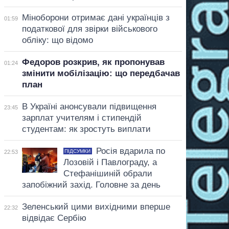
Міноборони отримає дані українців з
01:59
податкової для звірки військового
обліку: що відомо
Федоров розкрив, як пропонував
01:24
змінити мобілізацію: що передбачав
план
В Україні анонсували підвищення
23:45
зарплат учителям і стипендій
студентам: як зростуть виплати
Росія вдарила по
ПІДСУМКИ
22:53
Лозовій і Павлограду, а
Стефанішиній обрали
запобіжний захід. Головне за день
Зеленський цими вихідними вперше
22:32
відвідає Сербію