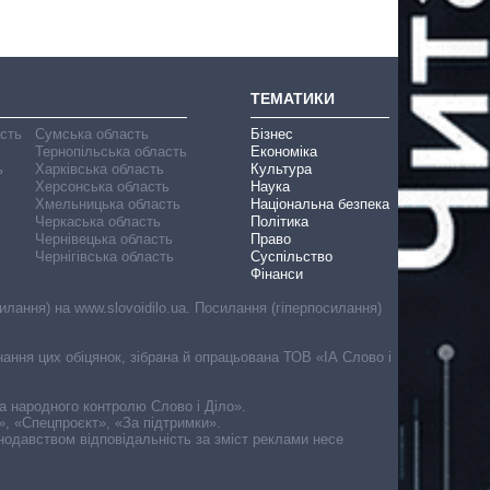
ТЕМАТИКИ
асть
Сумська область
Бізнес
Тернопільська область
Економіка
ь
Харківська область
Культура
Херсонська область
Наука
Хмельницька область
Національна безпека
Черкаська область
Політика
Чернівецька область
Право
Чернігівська область
Суспільство
Фінанси
лання) на www.slovoidilo.ua. Посилання (гіперпосилання)
онання цих обіцянок, зібрана й опрацьована ТОВ «ІА Слово і
ма народного контролю Слово і Діло».
», «Спецпроєкт», «За підтримки».
онодавством відповідальність за зміст реклами несе