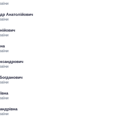
раїни
ндр Анатолійович
раїни
нійович
раїни
вна
раїни
ександрович
раїни
 Богданович
Вісім масованих
раїни
ударів по Україні
за літо: Київ та
ївна
область стали
раїни
головною ціллю
рф
андрівна
раїни