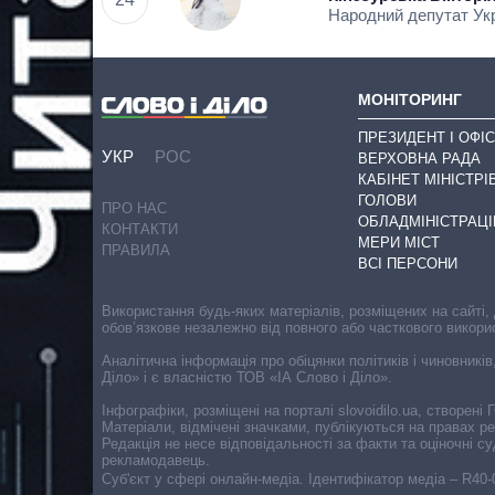
Народний депутат Ук
МОНІТОРИНГ
ПРЕЗИДЕНТ І ОФІС
УКР
РОС
ВЕРХОВНА РАДА
КАБІНЕТ МІНІСТРІ
ГОЛОВИ
ПРО НАС
ОБЛАДМІНІСТРАЦІ
КОНТАКТИ
МЕРИ МІСТ
ПРАВИЛА
ВСІ ПЕРСОНИ
Використання будь-яких матеріалів, розміщених на сайті,
обов’язкове незалежно від повного або часткового викори
Аналітична інформація про обіцянки політиків і чиновників
Діло» і є власністю ТОВ «ІА Слово і Діло».
Інфографіки, розміщені на порталі slovoidilo.ua, створен
Матеріали, відмічені значками, публікуються на правах р
Редакція не несе відповідальності за факти та оціночні 
рекламодавець.
Cуб'єкт у сфері онлайн-медіа. Ідентифікатор медіа – R40