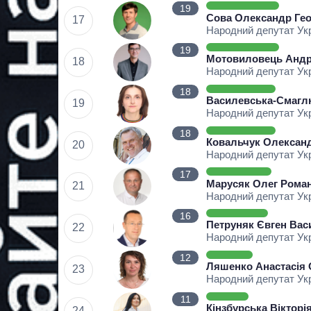
19
Сова Олександр Гео
17
Народний депутат Ук
19
Мотовиловець Андр
18
Народний депутат Ук
18
Василевська-Смагл
19
Народний депутат Ук
18
Ковальчук Олексан
20
Народний депутат Ук
17
Марусяк Олег Рома
21
Народний депутат Ук
16
Петруняк Євген Ва
22
Народний депутат Ук
12
Ляшенко Анастасія 
23
Народний депутат Ук
11
Кінзбурська Вікторі
24