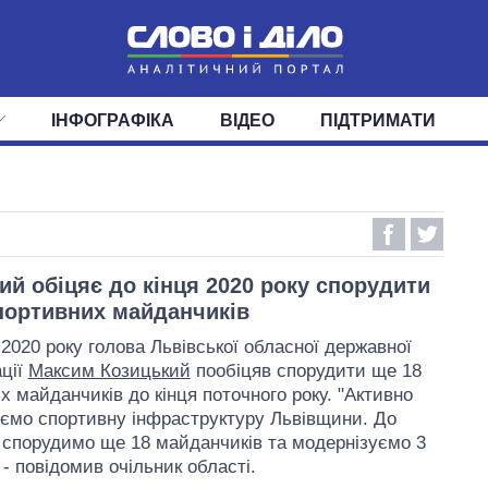
ІНФОГРАФІКА
ВІДЕО
ПІДТРИМАТИ
ІС
СТРІЧКА
ВЕРХОВНА РАДА
ПОДІЇ
СТАТТІ
КАБІНЕТ МІНІСТРІВ
ДУМКИ
ОГЛЯДИ
ГОЛОВИ ОБЛАДМІНІСТРА
ДАЙДЖЕСТИ
ПОЛІТИКА
ДЕПУТАТИ
ЕКОНОМІКА
КОМІТЕТИ
СУСПІЛЬСТВО
ФРАКЦІЇ
ОКРУГИ
СВІТ
ий обіцяє до кінця 2020 року спорудити
портивних майданчиків
 2020 року голова Львівської обласної державної
ації
Максим Козицький
пообіцяв спорудити ще 18
х майданчиків до кінця поточного року. "Активно
ємо спортивну інфраструктуру Львівщини. До
у спорудимо ще 18 майданчиків та модернізуємо 3
 - повідомив очільник області.