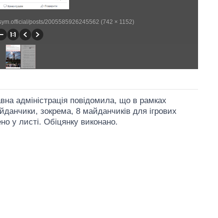
sym.official/posts/2005585926245562 (742 × 1152)
авна адміністрація повідомила, що в рамках
данчики, зокрема, 8 майданчиків для ігрових
ено у листі. Обіцянку виконано.