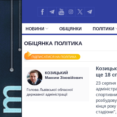
НОВИНИ
ОБIЦЯНКИ
ПОЛIТИКИ
УСІ ПОЛІТИКИ
ПРЕЗИДЕНТ І ОФ
ОБІЦЯНКА ПОЛІТИКА
ПІДПИСАТИСЯ НА ПОЛІТИКА
Козицьк
КОЗИЦЬКИЙ
ще 18 с
Максим Зіновійович
23 серпня
адміністр
Голова Львівської обласної
державної адміністрації
спортивни
розбудову
кінця рок
стадіони",