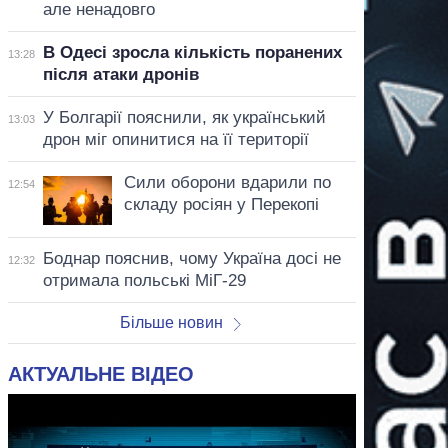
але ненадовго
В Одесі зросла кількість поранених
13:28
після атаки дронів
У Болгарії пояснили, як український
13:03
дрон міг опинитися на її території
Сили оборони вдарили по
12:54
складу росіян у Перекопі
Боднар пояснив, чому Україна досі не
12:32
отримала польські МіГ-29
Більше новин
АКТУАЛЬНЕ ВІДЕО