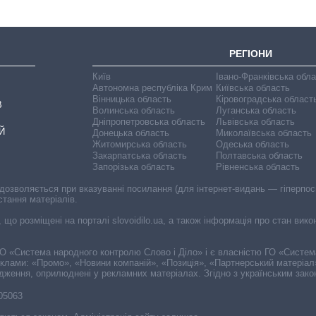
РЕГІОНИ
Київ
Івано-Франківська обл
Автономна республіка Крим
Київська область
Вінницька область
Кіровоградська област
В
Волинська область
Луганська область
Дніпропетровська область
Львівська область
Й
Донецька область
Миколаївська область
Житомирська область
Одеська область
Закарпатська область
Полтавська область
Запорізька область
Рівненська область
 дозволяється при вказуванні посилання (для інтернет-видань — гіперпоси
стання матеріалів.
, що розміщені на порталі slovoidilo.ua, а також інформація про стан вик
і ГО «Система народного контролю Слово і Діло» і є власністю ГО «Систе
еклами: «Промо», «Новини компаній», «Позиція», «Партнерський матеріал
судження, оприлюднені у рекламних матеріалах. Згідно з українським зак
-05063