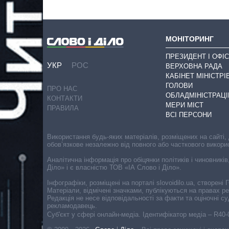
МОНІТОРИНГ
ПРЕЗИДЕНТ І ОФІС
УКР
РОС
ВЕРХОВНА РАДА
КАБІНЕТ МІНІСТРІ
ГОЛОВИ
ПРО НАС
ОБЛАДМІНІСТРАЦІ
КОНТАКТИ
МЕРИ МІСТ
ПРАВИЛА
ВСІ ПЕРСОНИ
Використання будь-яких матеріалів, розміщених на сайті,
обов’язкове незалежно від повного або часткового викори
Аналітична інформація про обіцянки політиків і чиновників
Діло» і є власністю ТОВ «ІА Слово і Діло».
Інфографіки, розміщені на порталі slovoidilo.ua, створен
Матеріали, відмічені значками, публікуються на правах р
Редакція не несе відповідальності за факти та оціночні 
рекламодавець.
Cуб'єкт у сфері онлайн-медіа. Ідентифікатор медіа – R40