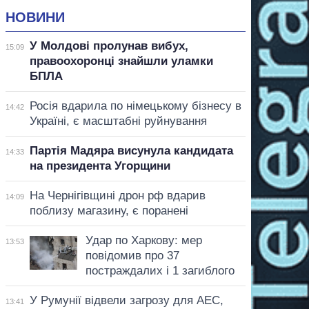
НОВИНИ
У Молдові пролунав вибух,
15:09
правоохоронці знайшли уламки
БПЛА
Росія вдарила по німецькому бізнесу в
14:42
Україні, є масштабні руйнування
Партія Мадяра висунула кандидата
14:33
на президента Угорщини
На Чернігівщині дрон рф вдарив
14:09
поблизу магазину, є поранені
Удар по Харкову: мер
13:53
повідомив про 37
постраждалих і 1 загиблого
У Румунії відвели загрозу для АЕС,
13:41