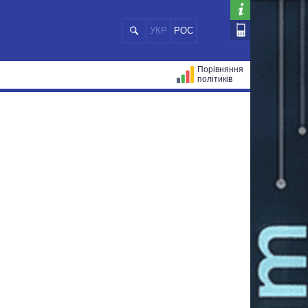
УКР
РОС
Порівняння
політиків
ЦІЙ
МЕРИ МІСТ
ВСІ ПЕРСОНИ