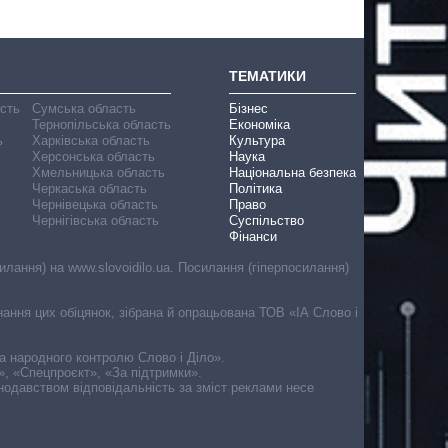
ТЕМАТИКИ
асть
Сумська область
Бізнес
Тернопільська область
Економіка
ь
Харківська область
Культура
Херсонська область
Наука
Хмельницька область
Національна безпека
Черкаська область
Політика
Чернівецька область
Право
Чернігівська область
Суспільство
Фінанси
лання) на www.slovoidilo.ua. Посилання (гіперпосилання)
онання цих обіцянок, зібрана й опрацьована ТОВ «ІА Слово і
ма народного контролю Слово і Діло».
», «Спецпроєкт», «За підтримки».
онодавством відповідальність за зміст реклами несе