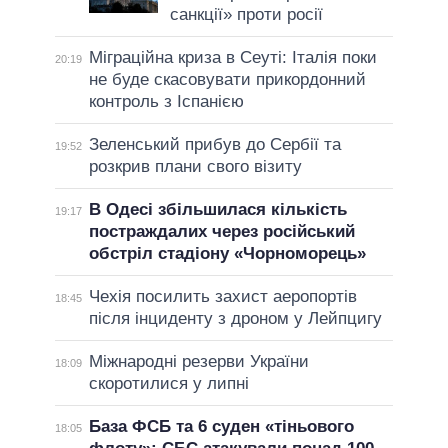
санкції» проти росії
Міграційна криза в Сеуті: Італія поки
20:19
не буде скасовувати прикордонний
контроль з Іспанією
Зеленський прибув до Сербії та
19:52
розкрив плани свого візиту
В Одесі збільшилася кількість
19:17
постраждалих через російський
обстріл стадіону «Чорноморець»
Чехія посилить захист аеропортів
18:45
після інциденту з дроном у Лейпцигу
Міжнародні резерви України
18:09
скоротилися у липні
База ФСБ та 6 суден «тіньового
18:05