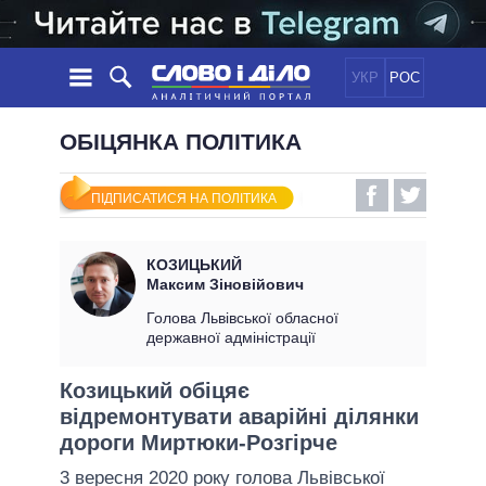
УКР
РОС
НОВИНИ
ОБІЦЯНКА ПОЛІТИКА
ОБIЦЯНКИ
СТРІЧКА
ПОЛІТИКА
ПІДПИСАТИСЯ НА ПОЛІТИКА
ПОДІЇ
ЕКОНОМІКА
ПОЛIТИКИ
СТАТТІ
СУСПІЛЬСТВО
КОЗИЦЬКИЙ
ІНФОГРАФІКА
ДУМКИ
СВІТ
УСІ ПОЛІТИКИ
Максим Зіновійович
ОГЛЯДИ
ПРЕЗИДЕНТ І ОФІС
Голова Львівської обласної
ВІДЕО
державної адміністрації
ДАЙДЖЕСТИ
ВЕРХОВНА РАДА
ПІДТРИМАТИ
КАБІНЕТ МІНІСТРІВ
Козицький обіцяє
ГОЛОВИ ОБЛАДМІНІСТРАЦІЙ
відремонтувати аварійні ділянки
ПОРІВНЯННЯ ПОЛІТИКІВ
МЕРИ МІСТ
дороги Миртюки-Розгірче
ВСІ ПЕРСОНИ
3 вересня 2020 року голова Львівської