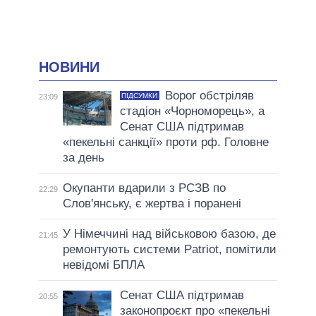
НОВИНИ
Ворог обстріляв
ПІДСУМКИ
23:09
стадіон «Чорноморець», а
Сенат США підтримав
«пекельні санкції» проти рф. Головне
за день
Окупанти вдарили з РСЗВ по
22:29
Слов'янську, є жертва і поранені
У Німеччині над військовою базою, де
21:45
ремонтують системи Patriot, помітили
невідомі БПЛА
Сенат США підтримав
20:55
законопроєкт про «пекельні