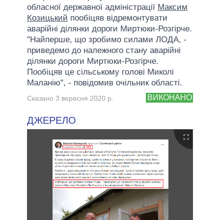
обласної державної адміністрації
Максим
Козицький
пообіцяв відремонтувати
аварійні ділянки дороги Миртюки-Розгірче.
"Найперше, що зробимо силами ЛОДА, -
приведемо до належного стану аварійні
ділянки дороги Миртюки-Розгірче.
Пообіцяв це сільському голові Миколі
Маланію", - повідомив очільник області.
ВИКОНАНО
Сказано 3 вересня 2020 р.
ДЖЕРЕЛО