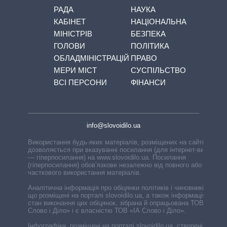
РАДА
НАУКА
КАБІНЕТ
НАЦІОНАЛЬНА
МІНІСТРІВ
БЕЗПЕКА
ГОЛОВИ
ПОЛІТИКА
ОБЛАДМІНІСТРАЦІЙ
ПРАВО
МЕРИ МІСТ
СУСПІЛЬСТВО
ВСІ ПЕРСОНИ
ФІНАНСИ
info@slovoidilo.ua
Використання будь-яких матеріалів, розміщених на сайті,
дозволяється при вказуванні посилання (для інтернет-видань
— гіперпосилання) на www.slovoidilo.ua. Посилання
(гіперпосилання) обов’язкове незалежно від повного або
часткового використання матеріалів.
Аналітична інформація про обіцянки політиків і чиновників,
що розміщені на порталі slovoidilo.ua, а також інформація про
стан виконання цих обіцянок, зібрана й опрацьована ТОВ «ІА
Слово і Діло» і є власністю ТОВ «ІА Слово і Діло».
Інфографіки, розміщені на порталі slovoidilo.ua, створені ГО