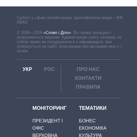
Cуб'єкт у сфері онлайн-медіа. Ідентифікатор медіа – R40-
05063
© 2009—2026
«Слово і Діло»
.
Всі права захищені і
охороняються законом. Адміністрація сайту залишає за
собою право не погоджуватися з інформацією, яка
публікується на сайті, власниками або авторами якої є треті
особи.
УКР
РОС
ПРО НАС
КОНТАКТИ
ПРАВИЛА
МОНІТОРИНГ
ТЕМАТИКИ
ПРЕЗИДЕНТ І
БІЗНЕС
ОФІС
ЕКОНОМІКА
ВЕРХОВНА
КУЛЬТУРА