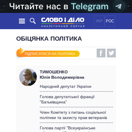
УКР
РОС
НОВИНИ
ОБІЦЯНКА ПОЛІТИКА
ОБIЦЯНКИ
СТРІЧКА
ПОЛІТИКА
ПІДПИСАТИСЯ НА ПОЛІТИКА
ПОДІЇ
ЕКОНОМІКА
ПОЛIТИКИ
СТАТТІ
СУСПІЛЬСТВО
ТИМОШЕНКО
ІНФОГРАФІКА
ДУМКИ
СВІТ
УСІ ПОЛІТИКИ
Юлія Володимирівна
ОГЛЯДИ
ПРЕЗИДЕНТ І ОФІС
Народний депутат України
ВІДЕО
ДАЙДЖЕСТИ
ВЕРХОВНА РАДА
Голова депутатської фракції
ПІДТРИМАТИ
"Батьківщина"
КАБІНЕТ МІНІСТРІВ
ГОЛОВИ ОБЛАДМІНІСТРАЦІЙ
Член Комітету з питань соціальної
ПОРІВНЯННЯ ПОЛІТИКІВ
політики та захисту прав ветеранів
МЕРИ МІСТ
ВСІ ПЕРСОНИ
Голова партії "Всеукраїнське