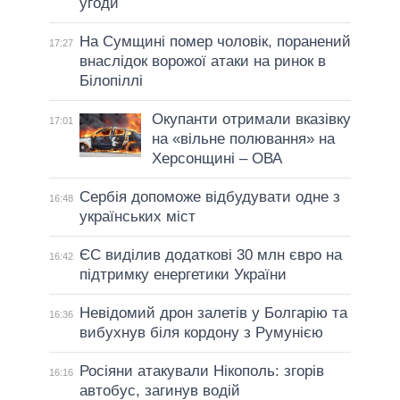
угоди
На Сумщині помер чоловік, поранений
17:27
внаслідок ворожої атаки на ринок в
Білопіллі
Окупанти отримали вказівку
17:01
на «вільне полювання» на
Херсонщині – ОВА
Сербія допоможе відбудувати одне з
16:48
українських міст
ЄС виділив додаткові 30 млн євро на
16:42
підтримку енергетики України
Невідомий дрон залетів у Болгарію та
16:36
вибухнув біля кордону з Румунією
Росіяни атакували Нікополь: згорів
16:16
автобус, загинув водій