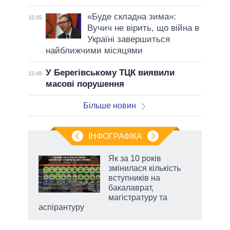
«Буде складна зима»:
16:05
Вучич не вірить, що війна в
Україні завершиться
найближчими місяцями
У Берегівському ТЦК виявили
15:48
масові порушення
Більше новин
ІНФОГРАФІКА
жет
Як за 10 років
змінилася кількість
ків
вступників на
бакалаврат,
магістратуру та
аспірантуру