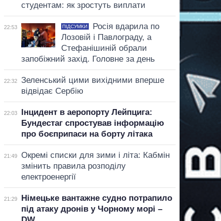
студентам: як зростуть виплати
Росія вдарила по
ПІДСУМКИ
22:53
Лозовій і Павлограду, а
Стефанішиній обрали
запобіжний захід. Головне за день
Зеленський цими вихідними вперше
22:32
відвідає Сербію
Інцидент в аеропорту Лейпцига:
22:03
Бундестаг спростував інформацію
про боєприпаси на борту літака
Окремі списки для зими і літа: Кабмін
21:49
змінить правила розподілу
електроенергії
Німецьке вантажне судно потрапило
21:29
під атаку дронів у Чорному морі –
DW