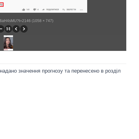
g76aH4sMU?t=2146 (1058 × 747)
надано значення прогнозу та перенесено в розділ