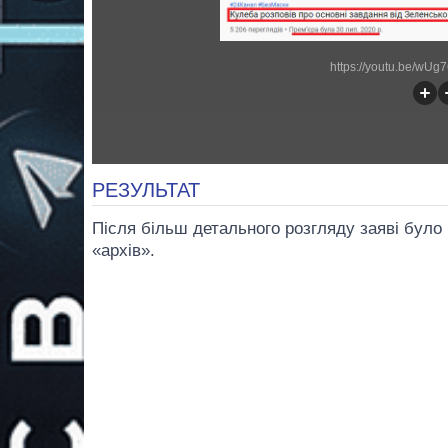
https://youtu.be/wU
РЕЗУЛЬТАТ
Після більш детального розгляду заяві було 
«архів».