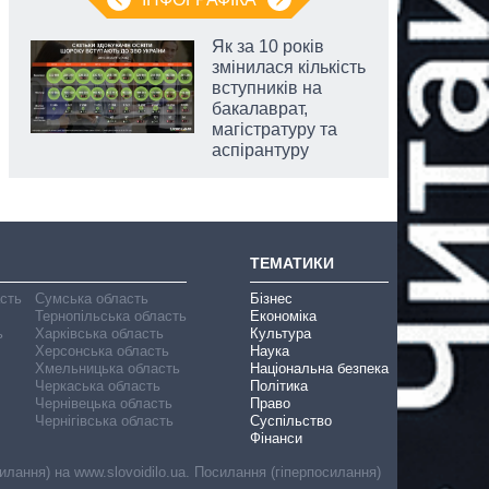
Як за 10 років
змінилася кількість
вступників на
бакалаврат,
магістратуру та
аспірантуру
ТЕМАТИКИ
асть
Сумська область
Бізнес
Тернопільська область
Економіка
ь
Харківська область
Культура
Херсонська область
Наука
Хмельницька область
Національна безпека
Черкаська область
Політика
Чернівецька область
Право
Чернігівська область
Суспільство
Фінанси
лання) на www.slovoidilo.ua. Посилання (гіперпосилання)