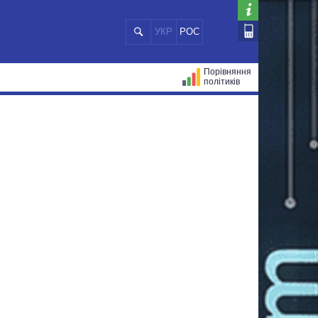
УКР
РОС
Порівняння
політиків
ЦІЙ
МЕРИ МІСТ
ВСІ ПЕРСОНИ