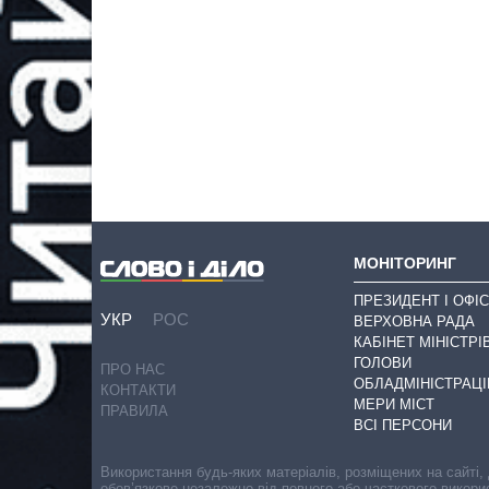
МОНІТОРИНГ
ПРЕЗИДЕНТ І ОФІС
УКР
РОС
ВЕРХОВНА РАДА
КАБІНЕТ МІНІСТРІ
ГОЛОВИ
ПРО НАС
ОБЛАДМІНІСТРАЦІ
КОНТАКТИ
МЕРИ МІСТ
ПРАВИЛА
ВСІ ПЕРСОНИ
Використання будь-яких матеріалів, розміщених на сайті,
обов’язкове незалежно від повного або часткового викори