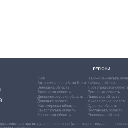
Економіка ШІ-
гігантів: скільки
коштують і
заробляють
OpenAI та
Anthropic
РЕГІОНИ
Київ
Івано-Франківська обл
Автономна республіка Крим
Київська область
Вінницька область
Кіровоградська област
В
Волинська область
Луганська область
Дніпропетровська область
Львівська область
Й
Донецька область
Миколаївська область
Житомирська область
Одеська область
Закарпатська область
Полтавська область
Запорізька область
Рівненська область
 дозволяється при вказуванні посилання (для інтернет-видань — гіперпоси
стання матеріалів.