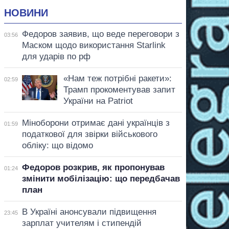
НОВИНИ
Федоров заявив, що веде переговори з
03:56
Маском щодо використання Starlink
для ударів по рф
«Нам теж потрібні ракети»:
02:59
Трамп прокоментував запит
України на Patriot
Міноборони отримає дані українців з
01:59
податкової для звірки військового
обліку: що відомо
Федоров розкрив, як пропонував
01:24
змінити мобілізацію: що передбачав
план
В Україні анонсували підвищення
23:45
зарплат учителям і стипендій