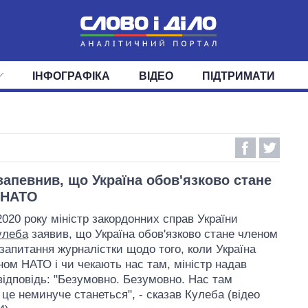
ІНФОГРАФІКА
ВІДЕО
ПІДТРИМАТИ
ІС
СТРІЧКА
ВЕРХОВНА РАДА
ПОДІЇ
СТАТТІ
КАБІНЕТ МІНІСТРІВ
ДУМКИ
ОГЛЯДИ
ГОЛОВИ ОБЛАДМІНІСТРА
ДАЙДЖЕСТИ
ПОЛІТИКА
ДЕПУТАТИ
ЕКОНОМІКА
КОМІТЕТИ
СУСПІЛЬСТВО
ФРАКЦІЇ
ОКРУГИ
СВІТ
запевнив, що Україна обов'язково стане
 НАТО
2020 року міністр закордонних справ України
улеба
заявив, що Україна обов'язково стане членом
запитання журналістки щодо того, коли Україна
ном НАТО і чи чекають нас там, міністр надав
відповідь: "Безумовно. Безумовно. Нас там
 це неминуче станеться", - сказав Кулеба (відео