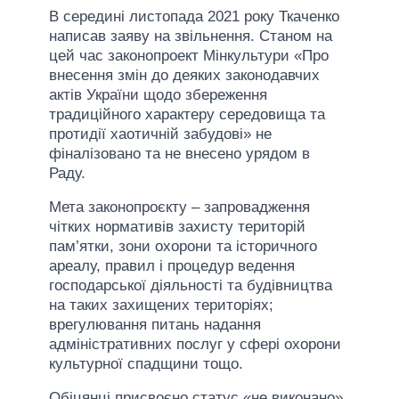
В середині листопада 2021 року Ткаченко
написав заяву на звільнення. Станом на
цей час законопроект Мінкультури «Про
внесення змін до деяких законодавчих
актів України щодо збереження
традиційного характеру середовища та
протидії хаотичній забудові» не
фіналізовано та не внесено урядом в
Раду.
Мета законопроєкту – запровадження
чітких нормативів захисту територій
пам’ятки, зони охорони та історичного
ареалу, правил і процедур ведення
господарської діяльності та будівництва
на таких захищених територіях;
врегулювання питань надання
адміністративних послуг у сфері охорони
культурної спадщини тощо.
Обіцянці присвоєно статус «не виконано».