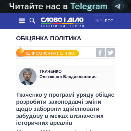
УКР
РОС
НОВИНИ
ОБІЦЯНКА ПОЛІТИКА
ОБIЦЯНКИ
СТРІЧКА
ПОЛІТИКА
ПІДПИСАТИСЯ НА ПОЛІТИКА
ПОДІЇ
ЕКОНОМІКА
ПОЛIТИКИ
СТАТТІ
СУСПІЛЬСТВО
ТКАЧЕНКО
ІНФОГРАФІКА
ДУМКИ
СВІТ
УСІ ПОЛІТИКИ
Олександр Владиславович
ОГЛЯДИ
ПРЕЗИДЕНТ І ОФІС
ВІДЕО
ДАЙДЖЕСТИ
ВЕРХОВНА РАДА
Ткаченко у програмі уряду обіцяє
ПІДТРИМАТИ
розробити законодавчі зміни
КАБІНЕТ МІНІСТРІВ
щодо заборони здійснювати
ГОЛОВИ ОБЛАДМІНІСТРАЦІЙ
ПОРІВНЯННЯ ПОЛІТИКІВ
забудову в межах визначених
МЕРИ МІСТ
історичних ареалів
ВСІ ПЕРСОНИ