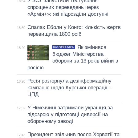
У ЗСУ запустили тестування
18:54
спрощених переведень через
«Армія+»: які підрозділи доступні
Спалах Еболи у Конго: кількість жертв
18:50
перевищила 1800 осіб
Як змінився
ІНФОГРАФІКА
18:20
бюджет Міністерства
оборони за 13 років війни з
росією
Росія розгорнула дезінформаційну
18:20
кампанію щодо Курської операції –
ЦПД
У Німеччині затримали українця за
17:52
підозрою у підготовці диверсії на
оборонному заводі
Президент звільнив посла Хорватії та
17:43