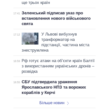
ще трьох країн
Зеленський підписав указ про
17:41
встановлення нового військового
свята
У Львові вибухнув
17:12
транформатор на
підстанції, частина міста
знеструмлена
Рф готує атаки на об’єкти країн Балтії
16:59
з використанням українських дронів –
розвідка
СБУ підтвердила ураження
16:55
Ярославського НПЗ та ворожих
кораблів у Керчі
Більше новин