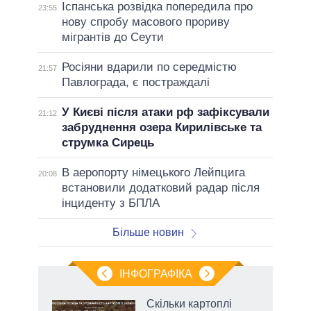
Іспанська розвідка попередила про
23:55
нову спробу масового прориву
мігрантів до Сеути
Росіяни вдарили по середмістю
21:57
Павлограда, є постраждалі
У Києві після атаки рф зафіксували
21:12
забруднення озера Кирилівське та
струмка Сирець
В аеропорту німецького Лейпцига
20:08
встановили додатковий радар після
інциденту з БПЛА
Більше новин
ІНФОГРАФІКА
Скільки картоплі