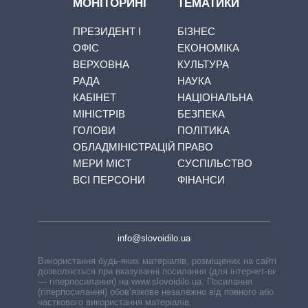
МОНІТОРИНГ
ТЕМАТИКИ
ПРЕЗИДЕНТ І
БІЗНЕС
ОФІС
ЕКОНОМІКА
ВЕРХОВНА
КУЛЬТУРА
РАДА
НАУКА
КАБІНЕТ
НАЦІОНАЛЬНА
МІНІСТРІВ
БЕЗПЕКА
ГОЛОВИ
ПОЛІТИКА
ОБЛАДМІНІСТРАЦІЙ
ПРАВО
МЕРИ МІСТ
СУСПІЛЬСТВО
ВСІ ПЕРСОНИ
ФІНАНСИ
info@slovoidilo.ua
Використання будь-яких матеріалів, розміщених на сайті,
дозволяється при вказуванні посилання (для інтернет-видань
— гіперпосилання) на www.slovoidilo.ua. Посилання
(гіперпосилання) обов’язкове незалежно від повного або
часткового використання матеріалів.