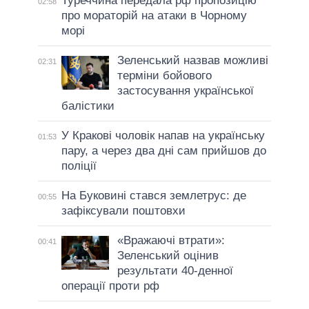
Туреччина передала рф пропозицію
02:58
про мораторій на атаки в Чорному
морі
Зеленський назвав можливі
02:31
терміни бойового
застосування української
балістики
У Кракові чоловік напав на українську
01:53
пару, а через два дні сам прийшов до
поліції
На Буковині стався землетрус: де
00:55
зафіксували поштовхи
«Вражаючі втрати»:
00:41
Зеленський оцінив
результати 40-денної
операції проти рф