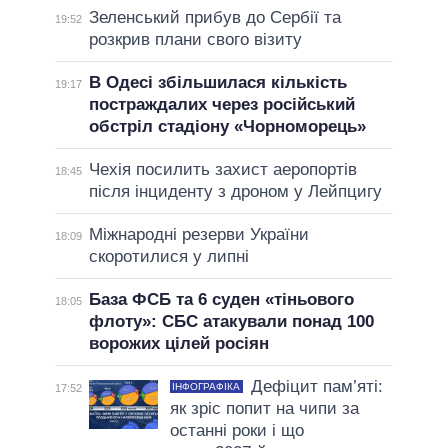
Зеленський прибув до Сербії та
19:52
розкрив плани свого візиту
В Одесі збільшилася кількість
19:17
постраждалих через російський
обстріл стадіону «Чорноморець»
Чехія посилить захист аеропортів
18:45
після інциденту з дроном у Лейпцигу
Міжнародні резерви України
18:09
скоротилися у липні
База ФСБ та 6 суден «тіньового
18:05
флоту»: СБС атакували понад 100
ворожих цілей росіян
Дефіцит пам’яті:
ІНФОГРАФІКА
17:52
як зріс попит на чипи за
останні роки і що