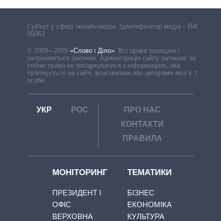
Cуб'єкт у сфері онлайн-медіа. Ідентифікатор медіа – R40-
05063
© 2009—2026
«Слово і Діло»
.
Всі права захищені і
охороняються законом. Адміністрація сайту залишає за
собою право не погоджуватися з інформацією, яка
публікується на сайті, власниками або авторами якої є треті
особи.
УКР
РОС
ПРО НАС
КОНТАКТИ
ПРАВИЛА
МОНІТОРИНГ
ТЕМАТИКИ
ПРЕЗИДЕНТ І
БІЗНЕС
ОФІС
ЕКОНОМІКА
ВЕРХОВНА
КУЛЬТУРА