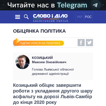
УКР
РОС
НОВИНИ
ОБІЦЯНКА ПОЛІТИКА
ОБIЦЯНКИ
СТРІЧКА
ПОЛІТИКА
ПІДПИСАТИСЯ НА ПОЛІТИКА
ПОДІЇ
ЕКОНОМІКА
ПОЛIТИКИ
СТАТТІ
СУСПІЛЬСТВО
КОЗИЦЬКИЙ
ІНФОГРАФІКА
ДУМКИ
СВІТ
УСІ ПОЛІТИКИ
Максим Зіновійович
ОГЛЯДИ
ПРЕЗИДЕНТ І ОФІС
Голова Львівської обласної
ВІДЕО
державної адміністрації
ДАЙДЖЕСТИ
ВЕРХОВНА РАДА
ПІДТРИМАТИ
КАБІНЕТ МІНІСТРІВ
Козицький обіцяє завершити
ГОЛОВИ ОБЛАДМІНІСТРАЦІЙ
роботи з укладання другого шару
ПОРІВНЯННЯ ПОЛІТИКІВ
МЕРИ МІСТ
асфальту на дорозі Львів-Самбір
до кінця 2020 року
ВСІ ПЕРСОНИ