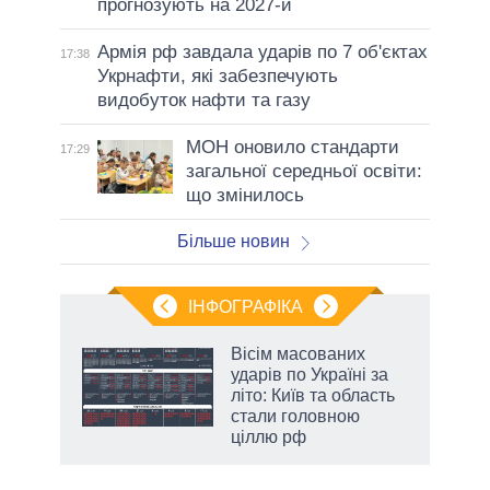
прогнозують на 2027-й
Армія рф завдала ударів по 7 об'єктах
17:38
Укрнафти, які забезпечують
видобуток нафти та газу
МОН оновило стандарти
17:29
загальної середньої освіти:
що змінилось
Більше новин
ІНФОГРАФІКА
 як
Вісім масованих
и за
ударів по Україні за
літо: Київ та область
2027-
стали головною
ціллю рф