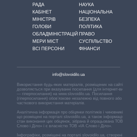
РАДА
НАУКА
КАБІНЕТ
НАЦІОНАЛЬНА
МІНІСТРІВ
БЕЗПЕКА
ГОЛОВИ
ПОЛІТИКА
ОБЛАДМІНІСТРАЦІЙ
ПРАВО
МЕРИ МІСТ
СУСПІЛЬСТВО
ВСІ ПЕРСОНИ
ФІНАНСИ
info@slovoidilo.ua
Використання будь-яких матеріалів, розміщених на сайті,
дозволяється при вказуванні посилання (для інтернет-видань
— гіперпосилання) на www.slovoidilo.ua. Посилання
(гіперпосилання) обов’язкове незалежно від повного або
часткового використання матеріалів.
Аналітична інформація про обіцянки політиків і чиновників,
що розміщені на порталі slovoidilo.ua, а також інформація про
стан виконання цих обіцянок, зібрана й опрацьована ТОВ «ІА
Слово і Діло» і є власністю ТОВ «ІА Слово і Діло».
Інфографіки, розміщені на порталі slovoidilo.ua, створені ГО