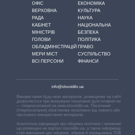
ОФІС
ЕКОНОМІКА
ВЕРХОВНА
КУЛЬТУРА
РАДА
НАУКА
КАБІНЕТ
НАЦІОНАЛЬНА
МІНІСТРІВ
БЕЗПЕКА
ГОЛОВИ
ПОЛІТИКА
ОБЛАДМІНІСТРАЦІЙ
ПРАВО
МЕРИ МІСТ
СУСПІЛЬСТВО
ВСІ ПЕРСОНИ
ФІНАНСИ
info@slovoidilo.ua
Використання будь-яких матеріалів, розміщених на сайті,
дозволяється при вказуванні посилання (для інтернет-видань
— гіперпосилання) на www.slovoidilo.ua. Посилання
(гіперпосилання) обов’язкове незалежно від повного або
часткового використання матеріалів.
Аналітична інформація про обіцянки політиків і чиновників,
що розміщені на порталі slovoidilo.ua, а також інформація про
стан виконання цих обіцянок, зібрана й опрацьована ТОВ «ІА