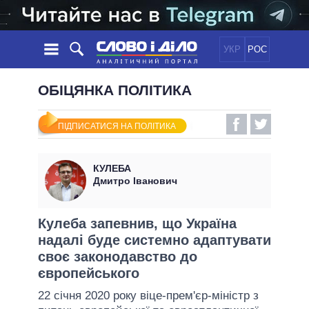
УКР
РОС
НОВИНИ
ОБІЦЯНКА ПОЛІТИКА
ОБIЦЯНКИ
СТРІЧКА
ПОЛІТИКА
ПІДПИСАТИСЯ НА ПОЛІТИКА
ПОДІЇ
ЕКОНОМІКА
ПОЛIТИКИ
СТАТТІ
СУСПІЛЬСТВО
КУЛЕБА
ІНФОГРАФІКА
ДУМКИ
СВІТ
УСІ ПОЛІТИКИ
Дмитро Іванович
ОГЛЯДИ
ПРЕЗИДЕНТ І ОФІС
ВІДЕО
ДАЙДЖЕСТИ
ВЕРХОВНА РАДА
Кулеба запевнив, що Україна
ПІДТРИМАТИ
надалі буде системно адаптувати
КАБІНЕТ МІНІСТРІВ
своє законодавство до
ГОЛОВИ ОБЛАДМІНІСТРАЦІЙ
ПОРІВНЯННЯ ПОЛІТИКІВ
європейського
МЕРИ МІСТ
22 січня 2020 року віце-прем'єр-міністр з
ВСІ ПЕРСОНИ