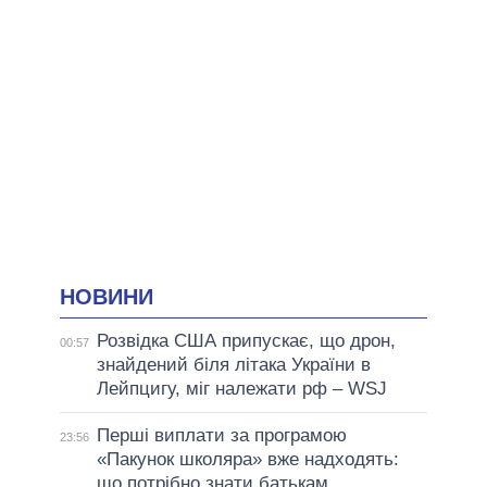
НОВИНИ
Розвідка США припускає, що дрон,
00:57
знайдений біля літака України в
Лейпцигу, міг належати рф – WSJ
Перші виплати за програмою
23:56
«Пакунок школяра» вже надходять:
що потрібно знати батькам