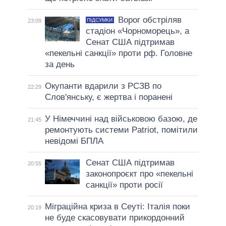
Ворог обстріляв
ПІДСУМКИ
23:09
стадіон «Чорноморець», а
Сенат США підтримав
«пекельні санкції» проти рф. Головне
за день
Окупанти вдарили з РСЗВ по
22:29
Слов'янську, є жертва і поранені
У Німеччині над військовою базою, де
21:45
ремонтують системи Patriot, помітили
невідомі БПЛА
Сенат США підтримав
20:55
законопроєкт про «пекельні
санкції» проти росії
Міграційна криза в Сеуті: Італія поки
20:19
не буде скасовувати прикордонний