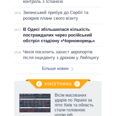
контроль з Іспанією
Зеленський прибув до Сербії та
19:52
розкрив плани свого візиту
В Одесі збільшилася кількість
19:17
постраждалих через російський
обстріл стадіону «Чорноморець»
Чехія посилить захист аеропортів
18:45
після інциденту з дроном у Лейпцигу
Більше новин
ІНФОГРАФІКА
Вісім масованих
раїні
ударів по Україні за
ої
літо: Київ та область
стали головною
ціллю рф