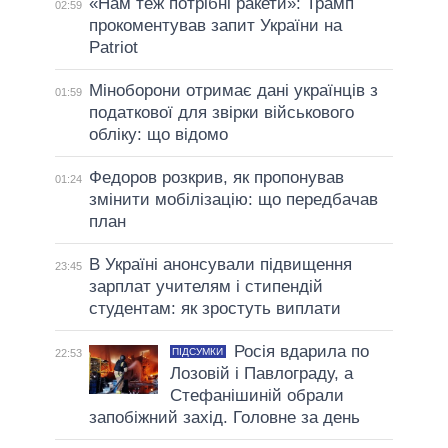
«Нам теж потрібні ракети»: Трамп
02:59
прокоментував запит України на
Patriot
Міноборони отримає дані українців з
01:59
податкової для звірки військового
обліку: що відомо
Федоров розкрив, як пропонував
01:24
змінити мобілізацію: що передбачав
план
В Україні анонсували підвищення
23:45
зарплат учителям і стипендій
студентам: як зростуть виплати
Росія вдарила по
ПІДСУМКИ
22:53
Лозовій і Павлограду, а
Стефанішиній обрали
запобіжний захід. Головне за день