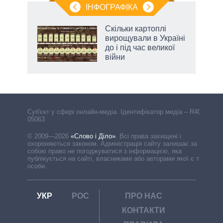
ІНФОГРАФІКА
и на
Скільки картоплі
вирощували в Україні
а
до і під час великої
війни
Cуб'єкт у сфері онлайн-медіа. Ідентифікатор медіа – R40-
05063
© 2009—2026
«Слово і Діло»
.
Всі права захищені і
охороняються законом. Адміністрація сайту залишає за
собою право не погоджуватися з інформацією, яка
публікується на сайті, власниками або авторами якої є треті
особи.
УКР
РОС
ПРО НАС
КОНТАКТИ