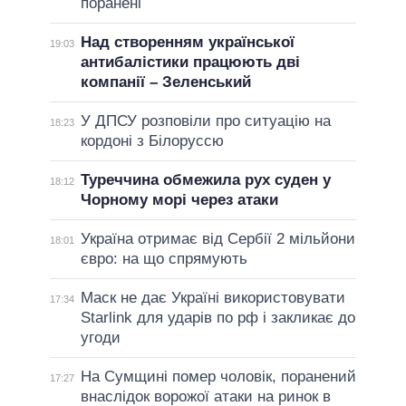
поранені
Над створенням української
19:03
антибалістики працюють дві
компанії – Зеленський
У ДПСУ розповіли про ситуацію на
18:23
кордоні з Білоруссю
Туреччина обмежила рух суден у
18:12
Чорному морі через атаки
Україна отримає від Сербії 2 мільйони
18:01
євро: на що спрямують
Маск не дає Україні використовувати
17:34
Starlink для ударів по рф і закликає до
угоди
На Сумщині помер чоловік, поранений
17:27
внаслідок ворожої атаки на ринок в