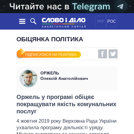
УКР
РОС
НОВИНИ
ОБІЦЯНКА ПОЛІТИКА
ОБIЦЯНКИ
СТРІЧКА
ПОЛІТИКА
ПІДПИСАТИСЯ НА ПОЛІТИКА
ПОДІЇ
ЕКОНОМІКА
ПОЛIТИКИ
СТАТТІ
СУСПІЛЬСТВО
ОРЖЕЛЬ
ІНФОГРАФІКА
ДУМКИ
СВІТ
УСІ ПОЛІТИКИ
Олексій Анатолійович
ОГЛЯДИ
ПРЕЗИДЕНТ І ОФІС
ВІДЕО
ДАЙДЖЕСТИ
ВЕРХОВНА РАДА
Оржель у програмі обіцяє
ПІДТРИМАТИ
покращувати якість комунальних
КАБІНЕТ МІНІСТРІВ
послуг
ГОЛОВИ ОБЛАДМІНІСТРАЦІЙ
ПОРІВНЯННЯ ПОЛІТИКІВ
4 жовтня 2019 року Верховна Рада України
МЕРИ МІСТ
ухвалила програму діяльності уряду.
ВСІ ПЕРСОНИ