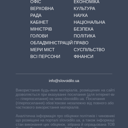
ОФІС
ЕКОНОМІКА
ВЕРХОВНА
КУЛЬТУРА
РАДА
НАУКА
КАБІНЕТ
НАЦІОНАЛЬНА
МІНІСТРІВ
БЕЗПЕКА
ГОЛОВИ
ПОЛІТИКА
ОБЛАДМІНІСТРАЦІЙ
ПРАВО
МЕРИ МІСТ
СУСПІЛЬСТВО
ВСІ ПЕРСОНИ
ФІНАНСИ
info@slovoidilo.ua
Використання будь-яких матеріалів, розміщених на сайті,
дозволяється при вказуванні посилання (для інтернет-видань
— гіперпосилання) на www.slovoidilo.ua. Посилання
(гіперпосилання) обов’язкове незалежно від повного або
часткового використання матеріалів.
Аналітична інформація про обіцянки політиків і чиновників,
що розміщені на порталі slovoidilo.ua, а також інформація про
стан виконання цих обіцянок, зібрана й опрацьована ТОВ «ІА