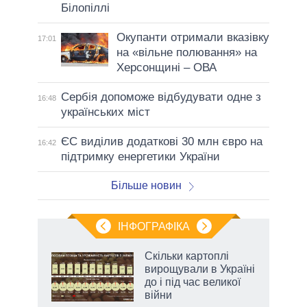
Білопіллі
Окупанти отримали вказівку
17:01
на «вільне полювання» на
Херсонщині – ОВА
Сербія допоможе відбудувати одне з
16:48
українських міст
ЄС виділив додаткові 30 млн євро на
16:42
підтримку енергетики України
Більше новин
ІНФОГРАФІКА
 5
Скільки картоплі
вго
вирощували в Україні
до і під час великої
війни