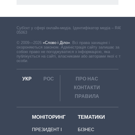
Cуб'єкт у сфері онлайн-медіа. Ідентифікатор медіа – R40-
05063
© 2009—2026
«Слово і Діло»
.
Всі права захищені і
охороняються законом. Адміністрація сайту залишає за
собою право не погоджуватися з інформацією, яка
публікується на сайті, власниками або авторами якої є треті
особи.
УКР
РОС
ПРО НАС
КОНТАКТИ
ПРАВИЛА
МОНІТОРИНГ
ТЕМАТИКИ
ПРЕЗИДЕНТ І
БІЗНЕС