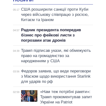
США розширили санкції проти Куби
05:17
через військову співпрацю з росією,
Китаєм та Іраном
Радник президента попередив
04:57
бізнес про фейкові листи з
погрозами атак дронів
Трамп підписав укази, які обмежують
04:39
право на громадянство за
народженням у США
Федоров заявив, що веде переговори
03:56
з Маском щодо використання Starlink
для ударів по рф
«Нам теж потрібні ракети»:
02:59
Трамп прокоментував запит
України на Patriot