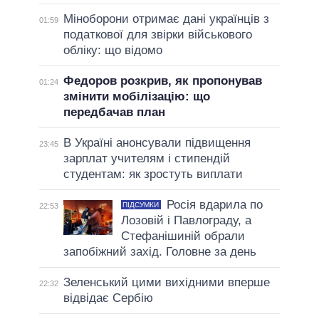
Міноборони отримає дані українців з
01:59
податкової для звірки військового
обліку: що відомо
Федоров розкрив, як пропонував
01:24
змінити мобілізацію: що
передбачав план
В Україні анонсували підвищення
23:45
зарплат учителям і стипендій
студентам: як зростуть виплати
Росія вдарила по
ПІДСУМКИ
22:53
Лозовій і Павлограду, а
Стефанішиній обрали
запобіжний захід. Головне за день
Зеленський цими вихідними вперше
22:32
відвідає Сербію