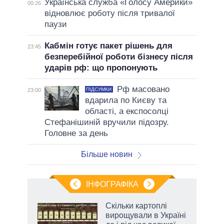
Українська служба «Голосу Америки»
00:26
відновлює роботу після тривалої
паузи
Кабмін готує пакет рішень для
23:45
безперебійної роботи бізнесу після
ударів рф: що пропонують
Рф масовано
ПІДСУМКИ
23:00
вдарила по Києву та
області, а експосолці
Стефанішиній вручили підозру.
Головне за день
Більше новин
ІНФОГРАФІКА
и на
Скільки картоплі
вирощували в Україні