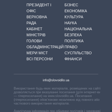
ПРЕЗИДЕНТ І
БІЗНЕС
ОФІС
ЕКОНОМІКА
ВЕРХОВНА
КУЛЬТУРА
РАДА
НАУКА
КАБІНЕТ
НАЦІОНАЛЬНА
МІНІСТРІВ
БЕЗПЕКА
ГОЛОВИ
ПОЛІТИКА
ОБЛАДМІНІСТРАЦІЙ
ПРАВО
МЕРИ МІСТ
СУСПІЛЬСТВО
ВСІ ПЕРСОНИ
ФІНАНСИ
info@slovoidilo.ua
Використання будь-яких матеріалів, розміщених на сайті,
дозволяється при вказуванні посилання (для інтернет-видань
— гіперпосилання) на www.slovoidilo.ua. Посилання
(гіперпосилання) обов’язкове незалежно від повного або
часткового використання матеріалів.
Аналітична інформація про обіцянки політиків і чиновників,