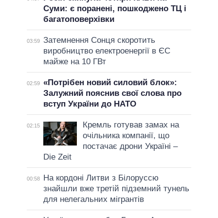
Суми: є поранені, пошкоджено ТЦ і
багатоповерхівки
Затемнення Сонця скоротить
03:59
виробництво електроенергії в ЄС
майже на 10 ГВт
«Потрібен новий силовий блок»:
02:59
Залужний пояснив свої слова про
вступ України до НАТО
Кремль готував замах на
02:15
очільника компанії, що
постачає дрони Україні –
Die Zeit
На кордоні Литви з Білоруссю
00:58
знайшли вже третій підземний тунель
для нелегальних мігрантів