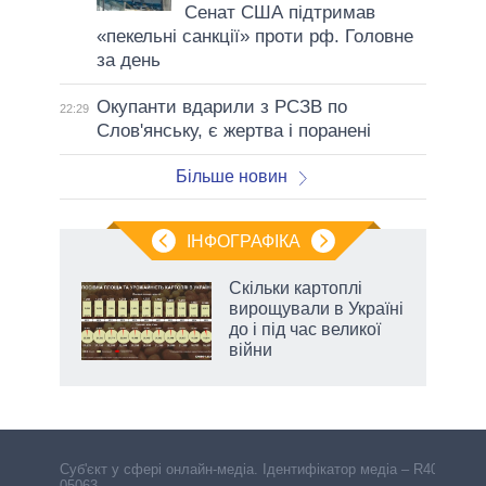
Сенат США підтримав
«пекельні санкції» проти рф. Головне
за день
Окупанти вдарили з РСЗВ по
22:29
Слов'янську, є жертва і поранені
Більше новин
ІНФОГРАФІКА
Скільки картоплі
ть
вирощували в Україні
до і під час великої
війни
Cуб'єкт у сфері онлайн-медіа. Ідентифікатор медіа – R40-
05063