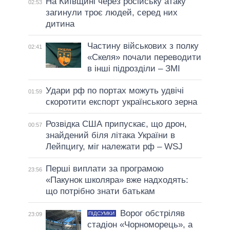
На Київщині через російську атаку
02:53
загинули троє людей, серед них
дитина
Частину військових з полку
02:41
«Скеля» почали переводити
в інші підрозділи – ЗМІ
Удари рф по портах можуть удвічі
01:59
скоротити експорт українського зерна
Розвідка США припускає, що дрон,
00:57
знайдений біля літака України в
Лейпцигу, міг належати рф – WSJ
Перші виплати за програмою
23:56
«Пакунок школяра» вже надходять:
що потрібно знати батькам
Ворог обстріляв
ПІДСУМКИ
23:09
стадіон «Чорноморець», а