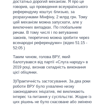
достатньо дорогий механізм. Я про це
говорив, що проведення всеукраїнського
референдуму коштує близько, за
розрахунками Мінфіну, 2 млрд грн. Тому
цей механізм можна запускати, але у
виключних випадках. По глобальним
речам. В тому числі і по ветуванню
законів, теоретично можна зробити через
всенародні референдуми» (відео 51:15 -
52:05 )
Таким чином, голова ВРУ, який
балотувався від партії «Слуга народу» в
2019 році, визнав складність виконання
цієї обіцянки.
3)Практичність застосування. За два роки
роботи ВРУ було ухвалено низку
законодавчих ініціатив, які викликають
інтерес та питання у суспільстві. Жодне із
цих рішень не було скасоване або змінено