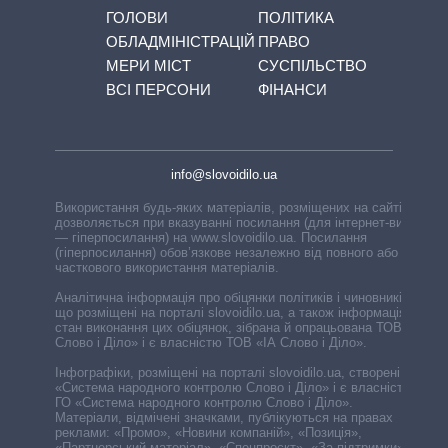
ГОЛОВИ
ПОЛІТИКА
ОБЛАДМІНІСТРАЦІЙ
ПРАВО
МЕРИ МІСТ
СУСПІЛЬСТВО
ВСІ ПЕРСОНИ
ФІНАНСИ
info@slovoidilo.ua
Використання будь-яких матеріалів, розміщених на сайті,
дозволяється при вказуванні посилання (для інтернет-видань
— гіперпосилання) на www.slovoidilo.ua. Посилання
(гіперпосилання) обов’язкове незалежно від повного або
часткового використання матеріалів.
Аналітична інформація про обіцянки політиків і чиновників,
що розміщені на порталі slovoidilo.ua, а також інформація про
стан виконання цих обіцянок, зібрана й опрацьована ТОВ «ІА
Слово і Діло» і є власністю ТОВ «ІА Слово і Діло».
Інфографіки, розміщені на порталі slovoidilo.ua, створені ГО
«Система народного контролю Слово і Діло» і є власністю
ГО «Система народного контролю Слово і Діло».
Матеріали, відмічені значками, публікуються на правах
реклами: «Промо», «Новини компаній», «Позиція»,
«Партнерський матеріал», «Спецпроєкт», «За підтримки».