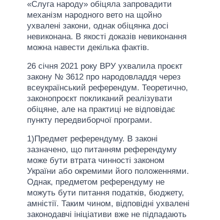
«Слуга народу» обіцяла запровадити
механізм народного вето на щойно
ухвалені закони, однак обіцянка досі
невиконана. В якості доказів невиконання
можна навести декілька фактів.
26 січня 2021 року ВРУ ухвалила проєкт
закону № 3612 про народовладдя через
всеукраїнський референдум. Теоретично,
законопроєкт покликаний реалізувати
обіцяне, але на практиці не відповідає
пункту передвиборчої програми.
1)Предмет референдуму. В законі
зазначено, що питанням референдуму
може бути втрата чинності законом
України або окремими його положеннями.
Однак, предметом референдуму не
можуть бути питання податків, бюджету,
амністії. Таким чином, відповідні ухвалені
законодавчі ініціативи вже не підпадають