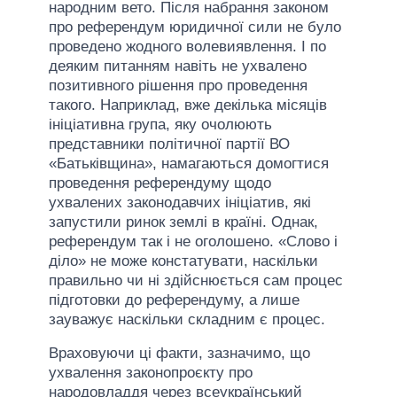
народним вето. Після набрання законом
про референдум юридичної сили не було
проведено жодного волевиявлення. І по
деяким питанням навіть не ухвалено
позитивного рішення про проведення
такого. Наприклад, вже декілька місяців
ініціативна група, яку очолюють
представники політичної партії ВО
«Батьківщина», намагаються домогтися
проведення референдуму щодо
ухвалених законодавчих ініціатив, які
запустили ринок землі в країні. Однак,
референдум так і не оголошено. «Слово і
діло» не може констатувати, наскільки
правильно чи ні здійснюється сам процес
підготовки до референдуму, а лише
зауважує наскільки складним є процес.
Враховуючи ці факти, зазначимо, що
ухвалення законопроєкту про
народовладдя через всеукраїнський