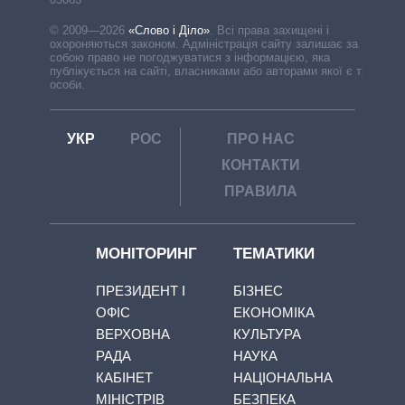
© 2009—2026
«Слово і Діло»
.
Всі права захищені і
охороняються законом. Адміністрація сайту залишає за
собою право не погоджуватися з інформацією, яка
публікується на сайті, власниками або авторами якої є треті
особи.
УКР
РОС
ПРО НАС
КОНТАКТИ
ПРАВИЛА
МОНІТОРИНГ
ТЕМАТИКИ
ПРЕЗИДЕНТ І
БІЗНЕС
ОФІС
ЕКОНОМІКА
ВЕРХОВНА
КУЛЬТУРА
РАДА
НАУКА
КАБІНЕТ
НАЦІОНАЛЬНА
МІНІСТРІВ
БЕЗПЕКА