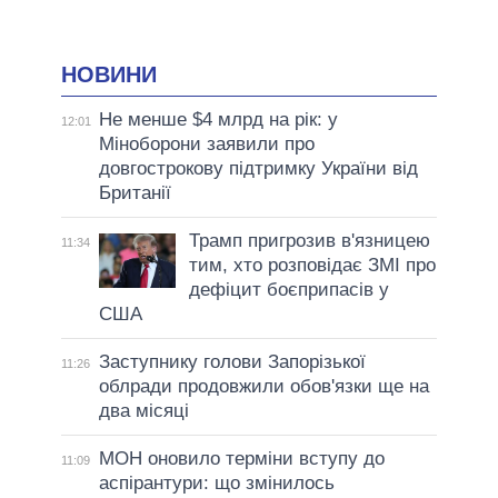
НОВИНИ
Не менше $4 млрд на рік: у
12:01
Міноборони заявили про
довгострокову підтримку України від
Британії
Трамп пригрозив в'язницею
11:34
тим, хто розповідає ЗМІ про
дефіцит боєприпасів у
США
Заступнику голови Запорізької
11:26
облради продовжили обов'язки ще на
два місяці
МОН оновило терміни вступу до
11:09
аспірантури: що змінилось