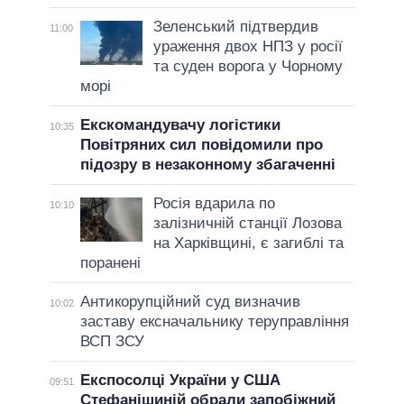
Зеленський підтвердив
11:00
ураження двох НПЗ у росії
та суден ворога у Чорному
морі
Екскомандувачу логістики
10:35
Повітряних сил повідомили про
підозру в незаконному збагаченні
Росія вдарила по
10:10
залізничній станції Лозова
на Харківщині, є загиблі та
поранені
Антикорупційний суд визначив
10:02
заставу ексначальнику теруправління
ВСП ЗСУ
Експосолці України у США
09:51
Стефанішиній обрали запобіжний