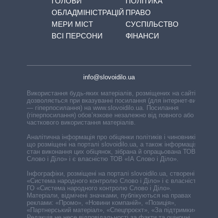
ГОЛОВИ
ПОЛІТИКА
ОБЛАДМІНІСТРАЦІЙ
ПРАВО
МЕРИ МІСТ
СУСПІЛЬСТВО
ВСІ ПЕРСОНИ
ФІНАНСИ
info@slovoidilo.ua
Використання будь-яких матеріалів, розміщених на сайті,
дозволяється при вказуванні посилання (для інтернет-видань
— гіперпосилання) на www.slovoidilo.ua. Посилання
(гіперпосилання) обов’язкове незалежно від повного або
часткового використання матеріалів.
Аналітична інформація про обіцянки політиків і чиновників,
що розміщені на порталі slovoidilo.ua, а також інформація про
стан виконання цих обіцянок, зібрана й опрацьована ТОВ «ІА
Слово і Діло» і є власністю ТОВ «ІА Слово і Діло».
Інфографіки, розміщені на порталі slovoidilo.ua, створені ГО
«Система народного контролю Слово і Діло» і є власністю
ГО «Система народного контролю Слово і Діло».
Матеріали, відмічені значками, публікуються на правах
реклами: «Промо», «Новини компаній», «Позиція»,
«Партнерський матеріал», «Спецпроєкт», «За підтримки».
Редакція не несе відповідальності за факти та оціночні