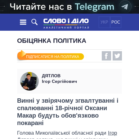
УКР
РОС
НОВИНИ
ОБІЦЯНКА ПОЛІТИКА
ОБIЦЯНКИ
СТРІЧКА
ПОЛІТИКА
ПІДПИСАТИСЯ НА ПОЛІТИКА
ПОДІЇ
ЕКОНОМІКА
ПОЛIТИКИ
СТАТТІ
СУСПІЛЬСТВО
ДЯТЛОВ
ІНФОГРАФІКА
ДУМКИ
СВІТ
УСІ ПОЛІТИКИ
Ігор Сергійович
ОГЛЯДИ
ПРЕЗИДЕНТ І ОФІС
ВІДЕО
ДАЙДЖЕСТИ
ВЕРХОВНА РАДА
Винні у звірячому згвалтуванні і
ПІДТРИМАТИ
спалюванні 18-річної Оксани
КАБІНЕТ МІНІСТРІВ
Макар будуть обов'язково
ГОЛОВИ ОБЛАДМІНІСТРАЦІЙ
ПОРІВНЯННЯ ПОЛІТИКІВ
покарані
МЕРИ МІСТ
Голова Миколаївської обласної ради
Ігор
ВСІ ПЕРСОНИ