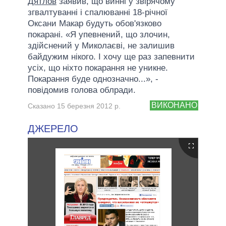
Дятлов
заявив, що винні у звірячому
згвалтуванні і спалюванні 18-річної
Оксани Макар будуть обов'язково
покарані. «Я упевнений, що злочин,
здійснений у Миколаєві, не залишив
байдужим нікого. І хочу ще раз запевнити
усіх, що ніхто покарання не уникне.
Покарання буде однозначно...», -
повідомив голова облради.
ВИКОНАНО
Сказано 15 березня 2012 р.
ДЖЕРЕЛО