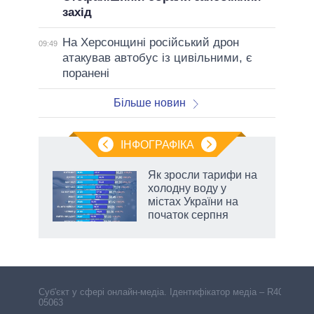
захід
На Херсонщині російський дрон
09:49
атакував автобус із цивільними, є
поранені
Більше новин
ІНФОГРАФІКА
нтів:
Як зросли тарифи на
 і
холодну воду у
nAI
містах України на
початок серпня
Cуб'єкт у сфері онлайн-медіа. Ідентифікатор медіа – R40-
05063