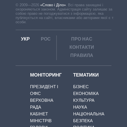
© 2009—2026
«Слово і Діло»
.
Всі права захищені і
охороняються законом. Адміністрація сайту залишає за
собою право не погоджуватися з інформацією, яка
публікується на сайті, власниками або авторами якої є треті
особи.
УКР
РОС
ПРО НАС
КОНТАКТИ
ПРАВИЛА
МОНІТОРИНГ
ТЕМАТИКИ
ПРЕЗИДЕНТ І
БІЗНЕС
ОФІС
ЕКОНОМІКА
ВЕРХОВНА
КУЛЬТУРА
РАДА
НАУКА
КАБІНЕТ
НАЦІОНАЛЬНА
МІНІСТРІВ
БЕЗПЕКА