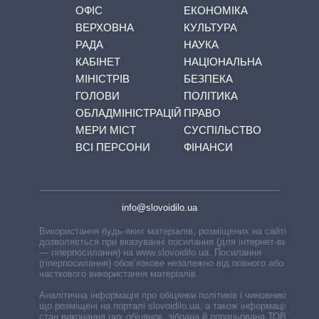
ОФІС
ЕКОНОМІКА
ВЕРХОВНА
КУЛЬТУРА
РАДА
НАУКА
КАБІНЕТ
НАЦІОНАЛЬНА
МІНІСТРІВ
БЕЗПЕКА
ГОЛОВИ
ПОЛІТИКА
ОБЛАДМІНІСТРАЦІЙ
ПРАВО
МЕРИ МІСТ
СУСПІЛЬСТВО
ВСІ ПЕРСОНИ
ФІНАНСИ
info@slovoidilo.ua
Використання будь-яких матеріалів, розміщених на сайті,
дозволяється при вказуванні посилання (для інтернет-видань
— гіперпосилання) на www.slovoidilo.ua. Посилання
(гіперпосилання) обов’язкове незалежно від повного або
часткового використання матеріалів.
Аналітична інформація про обіцянки політиків і чиновників,
що розміщені на порталі slovoidilo.ua, а також інформація про
стан виконання цих обіцянок, зібрана й опрацьована ТОВ «ІА