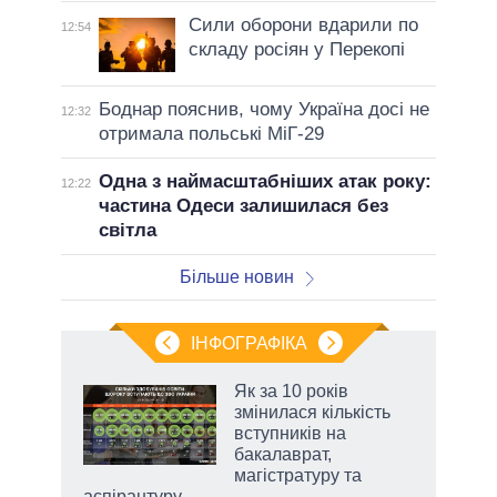
Сили оборони вдарили по
12:54
складу росіян у Перекопі
Боднар пояснив, чому Україна досі не
12:32
отримала польські МіГ-29
Одна з наймасштабніших атак року:
12:22
частина Одеси залишилася без
світла
Більше новин
ІНФОГРАФІКА
Як за 10 років
раїні
змінилася кількість
ої
вступників на
бакалаврат,
магістратуру та
аспірантуру