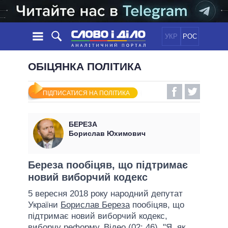
УКР
РОС
НОВИНИ
ОБІЦЯНКА ПОЛІТИКА
ОБIЦЯНКИ
СТРІЧКА
ПОЛІТИКА
ПІДПИСАТИСЯ НА ПОЛІТИКА
ПОДІЇ
ЕКОНОМІКА
ПОЛIТИКИ
СТАТТІ
СУСПІЛЬСТВО
БЕРЕЗА
ІНФОГРАФІКА
ДУМКИ
СВІТ
УСІ ПОЛІТИКИ
Борислав Юхимович
ОГЛЯДИ
ПРЕЗИДЕНТ І ОФІС
ВІДЕО
ДАЙДЖЕСТИ
ВЕРХОВНА РАДА
Береза пообіцяв, що підтримає
ПІДТРИМАТИ
новий виборчий кодекс
КАБІНЕТ МІНІСТРІВ
ГОЛОВИ ОБЛАДМІНІСТРАЦІЙ
5 вересня 2018 року народний депутат
ПОРІВНЯННЯ ПОЛІТИКІВ
України
Борислав Береза
пообіцяв, що
МЕРИ МІСТ
підтримає новий виборчий кодекс,
ВСІ ПЕРСОНИ
виборчу реформу. Відео (02: 46). "Я, як