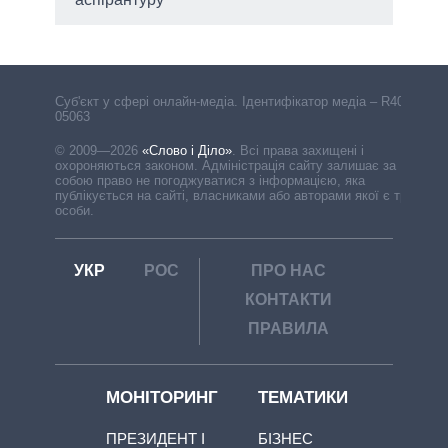
Cуб'єкт у сфері онлайн-медіа. Ідентифікатор медіа – R40-
05063
© 2009—2026
«Слово і Діло»
.
Всі права захищені і
охороняються законом. Адміністрація сайту залишає за
собою право не погоджуватися з інформацією, яка
публікується на сайті, власниками або авторами якої є треті
особи.
УКР
РОС
ПРО НАС
КОНТАКТИ
ПРАВИЛА
МОНІТОРИНГ
ТЕМАТИКИ
ПРЕЗИДЕНТ І
БІЗНЕС