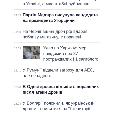
в Україні, є масштабні руйнування
Партія Мадяра висунула кандидата
14:33
на президента Угорщини
На Чернігівщині дрон рф вдарив
14:09
поблизу магазину, є поранені
Удар по Харкову: мер
13:53
повідомив про 37
постраждалих і 1 загиблого
У Румунії відвели загрозу для АЕС,
13:41
але ненадовго
В Одесі зросла кількість поранених
13:28
після атаки дронів
У Болгарії пояснили, як український
13:03
дрон міг опинитися на її території