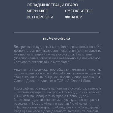
ОБЛАДМІНІСТРАЦІЙ
ПРАВО
МЕРИ МІСТ
СУСПІЛЬСТВО
ВСІ ПЕРСОНИ
ФІНАНСИ
info@slovoidilo.ua
Використання будь-яких матеріалів, розміщених на сайті,
дозволяється при вказуванні посилання (для інтернет-видань
— гіперпосилання) на www.slovoidilo.ua. Посилання
(гіперпосилання) обов’язкове незалежно від повного або
часткового використання матеріалів.
Аналітична інформація про обіцянки політиків і чиновників,
що розміщені на порталі slovoidilo.ua, а також інформація про
стан виконання цих обіцянок, зібрана й опрацьована ТОВ «ІА
Слово і Діло» і є власністю ТОВ «ІА Слово і Діло».
Інфографіки, розміщені на порталі slovoidilo.ua, створені ГО
«Система народного контролю Слово і Діло» і є власністю
ГО «Система народного контролю Слово і Діло».
Матеріали, відмічені значками, публікуються на правах
реклами: «Промо», «Новини компаній», «Позиція»,
«Партнерський матеріал», «Спецпроєкт», «За підтримки».
Редакція не несе відповідальності за факти та оціночні