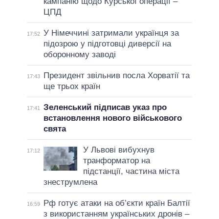
кампанію щодо Курської операції –
ЦПД
У Німеччині затримали українця за
17:52
підозрою у підготовці диверсії на
оборонному заводі
Президент звільнив посла Хорватії та
17:43
ще трьох країн
Зеленський підписав указ про
17:41
встановлення нового військового
свята
У Львові вибухнув
17:12
транформатор на
підстанції, частина міста
знеструмлена
Рф готує атаки на об’єкти країн Балтії
16:59
з використанням українських дронів –