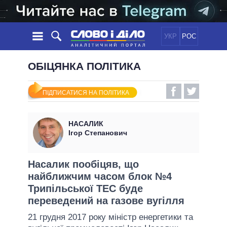
УКР
РОС
НОВИНИ
ОБІЦЯНКА ПОЛІТИКА
ОБIЦЯНКИ
СТРІЧКА
ПОЛІТИКА
ПІДПИСАТИСЯ НА ПОЛІТИКА
ПОДІЇ
ЕКОНОМІКА
ПОЛIТИКИ
СТАТТІ
СУСПІЛЬСТВО
НАСАЛИК
ІНФОГРАФІКА
ДУМКИ
СВІТ
УСІ ПОЛІТИКИ
Ігор Степанович
ОГЛЯДИ
ПРЕЗИДЕНТ І ОФІС
ВІДЕО
ДАЙДЖЕСТИ
ВЕРХОВНА РАДА
Насалик пообіцяв, що
ПІДТРИМАТИ
найближчим часом блок №4
КАБІНЕТ МІНІСТРІВ
Трипільської ТЕС буде
ГОЛОВИ ОБЛАДМІНІСТРАЦІЙ
ПОРІВНЯННЯ ПОЛІТИКІВ
переведений на газове вугілля
МЕРИ МІСТ
21 грудня 2017 року міністр енергетики та
ВСІ ПЕРСОНИ