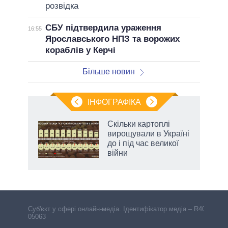
розвідка
СБУ підтвердила ураження
16:55
Ярославського НПЗ та ворожих
кораблів у Керчі
Більше новин
ІНФОГРАФІКА
нтів:
Скільки картоплі
 і
вирощували в Україні
nAI
до і під час великої
війни
Cуб'єкт у сфері онлайн-медіа. Ідентифікатор медіа – R40-
05063