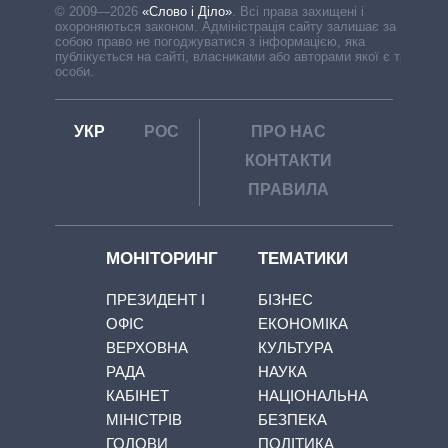
© 2009—2026
«Слово і Діло»
.
Всі права захищені і
охороняються законом. Адміністрація сайту залишає за
собою право не погоджуватися з інформацією, яка
публікується на сайті, власниками або авторами якої є треті
особи.
УКР
РОС
ПРО НАС
КОНТАКТИ
ПРАВИЛА
МОНІТОРИНГ
ТЕМАТИКИ
ПРЕЗИДЕНТ І
БІЗНЕС
ОФІС
ЕКОНОМІКА
ВЕРХОВНА
КУЛЬТУРА
РАДА
НАУКА
КАБІНЕТ
НАЦІОНАЛЬНА
МІНІСТРІВ
БЕЗПЕКА
ГОЛОВИ
ПОЛІТИКА