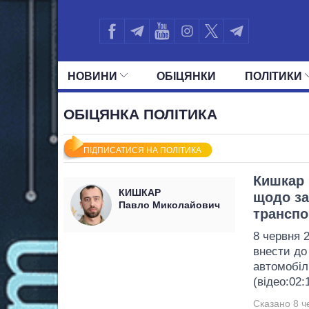
НОВИНИ
ОБIЦЯНКИ
ПОЛIТИКИ
УСІ ПОЛІТИКИ
ПРЕЗИДЕНТ І ОФ
ОБІЦЯНКА ПОЛІТИКА
ПІДПИСАТИСЯ НА ПОЛІТИКА
Кишкар 
КИШКАР
щодо за
Павло Миколайович
транспо
8 червня 
внести до
автомобіл
(відео:02:
Сказано 8 ч