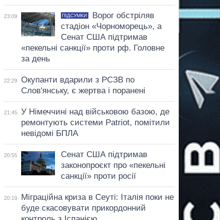
Ворог обстріляв
ПІДСУМКИ
23:09
стадіон «Чорноморець», а
Сенат США підтримав
«пекельні санкції» проти рф. Головне
за день
Окупанти вдарили з РСЗВ по
22:29
Слов'янську, є жертва і поранені
У Німеччині над військовою базою, де
21:45
ремонтують системи Patriot, помітили
невідомі БПЛА
Сенат США підтримав
20:55
законопроєкт про «пекельні
санкції» проти росії
Міграційна криза в Сеуті: Італія поки не
20:19
буде скасовувати прикордонний
контроль з Іспанією