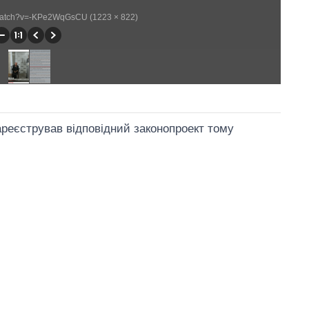
/watch?v=-KPe2WqGsCU (1223 × 822)
ареєстрував відповідний законопроект тому