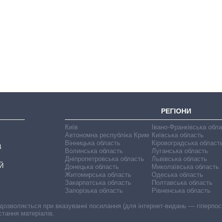
Скільки картоплі
вирощували в
Україні до і під час
великої війни
РЕГІОНИ
Київ
Івано-Франківська обл
Автономна республіка Крим
Київська область
Вінницька область
Кіровоградська област
В
Волинська область
Луганська область
Дніпропетровська область
Львівська область
Й
Донецька область
Миколаївська область
Житомирська область
Одеська область
Закарпатська область
Полтавська область
Запорізька область
Рівненська область
 дозволяється при вказуванні посилання (для інтернет-видань — гіперпоси
стання матеріалів.