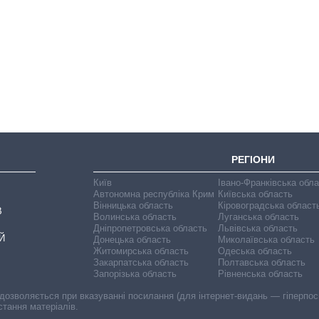
Економіка ШІ-
гігантів: скільки
коштують і
заробляють
OpenAI та
Anthropic
РЕГІОНИ
Київ
Івано-Франківська обл
Автономна республіка Крим
Київська область
Вінницька область
Кіровоградська област
В
Волинська область
Луганська область
Дніпропетровська область
Львівська область
Й
Донецька область
Миколаївська область
Житомирська область
Одеська область
Закарпатська область
Полтавська область
Запорізька область
Рівненська область
 дозволяється при вказуванні посилання (для інтернет-видань — гіперпоси
стання матеріалів.