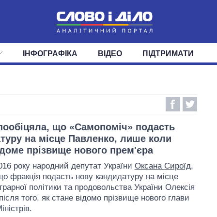
ІНФОГРАФІКА
ВІДЕО
ПІДТРИМАТИ
ІС
СТРІЧКА
ВЕРХОВНА РАДА
ПОДІЇ
СТАТТІ
КАБІНЕТ МІНІСТРІВ
ДУМКИ
ОГЛЯДИ
ГОЛОВИ ОБЛАДМІНІСТРА
ДАЙДЖЕСТИ
ПОЛІТИКА
ДЕПУТАТИ
ЕКОНОМІКА
КОМІТЕТИ
СУСПІЛЬСТВО
ФРАКЦІЇ
ОКРУГИ
СВІТ
пообіцяла, що «Самопоміч» подасть
туру на місце Павленко, лише коли
ідоме прізвище нового прем'єра
2016 року народний депутат України
Оксана Сироїд
,
що фракція подасть нову кандидатуру на місце
Аграрної політики та продовольства України Олексія
після того, як стане відомо прізвище нового глави
іністрів.