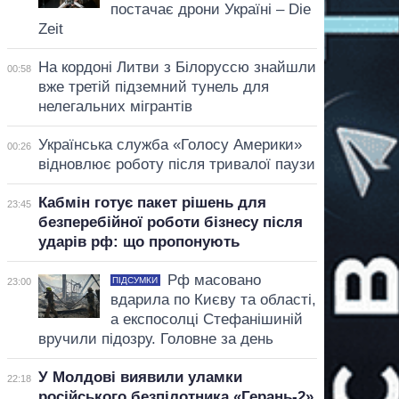
постачає дрони Україні – Die
Zeit
На кордоні Литви з Білоруссю знайшли
00:58
вже третій підземний тунель для
нелегальних мігрантів
Українська служба «Голосу Америки»
00:26
відновлює роботу після тривалої паузи
Кабмін готує пакет рішень для
23:45
безперебійної роботи бізнесу після
ударів рф: що пропонують
Рф масовано
ПІДСУМКИ
23:00
вдарила по Києву та області,
а експосолці Стефанішиній
вручили підозру. Головне за день
У Молдові виявили уламки
22:18
російського безпілотника «Герань-2»