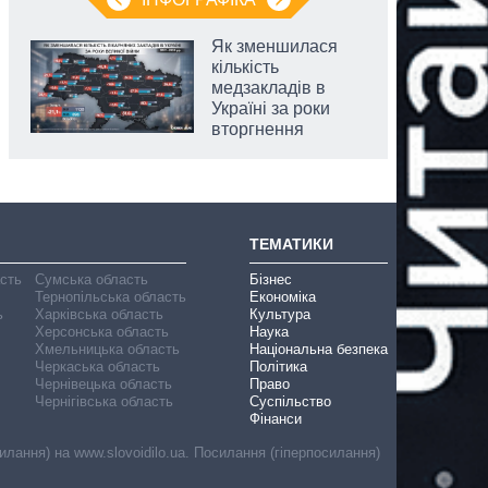
Як зменшилася
кількість
медзакладів в
Україні за роки
вторгнення
ТЕМАТИКИ
асть
Сумська область
Бізнес
Тернопільська область
Економіка
ь
Харківська область
Культура
Херсонська область
Наука
Хмельницька область
Національна безпека
Черкаська область
Політика
Чернівецька область
Право
Чернігівська область
Суспільство
Фінанси
лання) на www.slovoidilo.ua. Посилання (гіперпосилання)