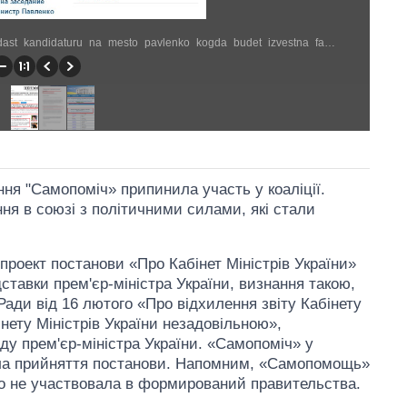
http://censor.net.ua/news/371444/syroid_samopomich_podast_kandidaturu_na_mesto_pavlenko_kogda_budet_izvestna_familiya_novogo_premera (695 × 623)
ння "Самопоміч» припинила участь у коаліції.
я в союзі з політичними силами, які стали
проект постанови «Про Кабінет Міністрів України»
тавки прем'єр-міністра України, визнання такою,
Ради від 16 лютого «Про відхилення звіту Кабінету
інету Міністрів України незадовільною»,
у прем'єр-міністра України. «Самопоміч» у
мала прийняття постанови. Напомним, «Самопомощь»
но не участвовала в формирований правительства.