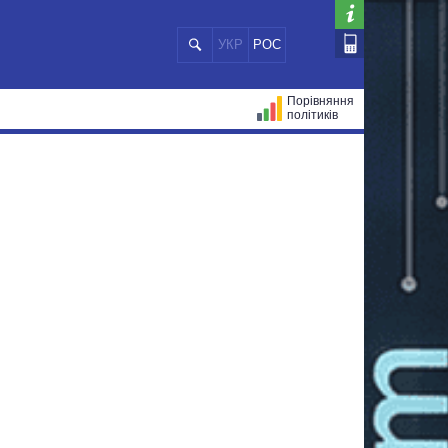
УКР
РОС
Порівняння
політиків
ЦІЙ
МЕРИ МІСТ
ВСІ ПЕРСОНИ