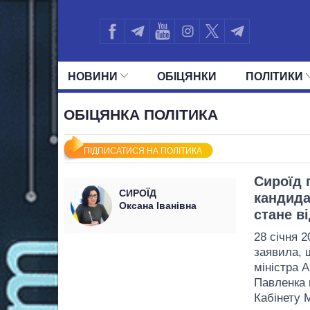
НОВИНИ
ОБIЦЯНКИ
ПОЛIТИКИ
УСІ ПОЛІТИКИ
ПРЕЗИДЕНТ І ОФ
ОБІЦЯНКА ПОЛІТИКА
ПІДПИСАТИСЯ НА ПОЛІТИКА
Сироїд 
СИРОЇД
кандида
Оксана Іванівна
стане в
28 січня 
заявила, 
міністра 
Павленка 
Кабінету М