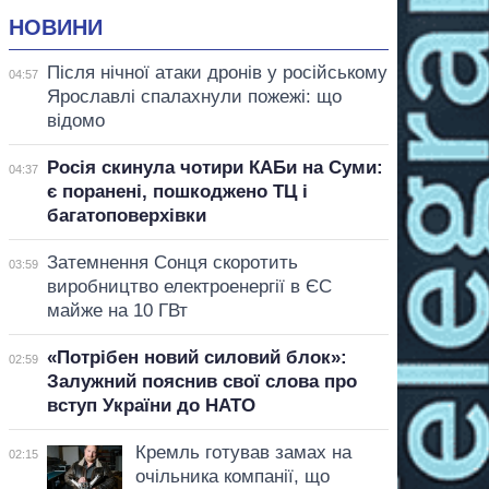
НОВИНИ
Після нічної атаки дронів у російському
04:57
Ярославлі спалахнули пожежі: що
відомо
Росія скинула чотири КАБи на Суми:
04:37
є поранені, пошкоджено ТЦ і
багатоповерхівки
Затемнення Сонця скоротить
03:59
виробництво електроенергії в ЄС
майже на 10 ГВт
«Потрібен новий силовий блок»:
02:59
Залужний пояснив свої слова про
вступ України до НАТО
Кремль готував замах на
02:15
очільника компанії, що