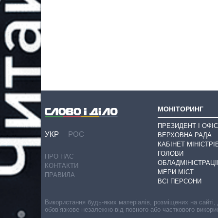
МОНІТОРИНГ
ПРЕЗИДЕНТ І ОФІС
УКР
РОС
ВЕРХОВНА РАДА
КАБІНЕТ МІНІСТРІ
ГОЛОВИ
ПРО НАС
ОБЛАДМІНІСТРАЦІ
КОНТАКТИ
МЕРИ МІСТ
ПРАВИЛА
ВСІ ПЕРСОНИ
Використання будь-яких матеріалів, розміщених на сайті,
обов’язкове незалежно від повного або часткового викори