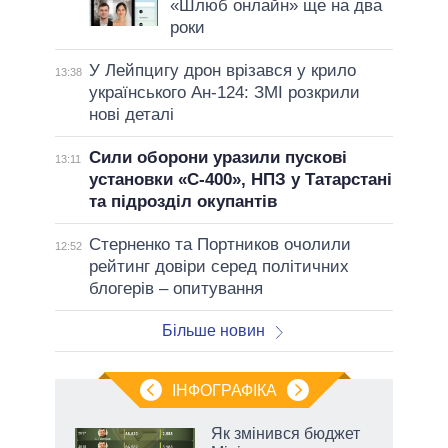
«Шлюб онлайн» ще на два
роки
У Лейпцигу дрон врізався у крило
13:38
українського Ан-124: ЗМІ розкрили
нові деталі
Сили оборони уразили пускові
13:11
установки «С-400», НПЗ у Татарстані
та підрозділ окупантів
Стерненко та Портников очолили
12:52
рейтинг довіри серед політичних
блогерів – опитування
Більше новин
ІНФОГРАФІКА
 як
Як змінився бюджет