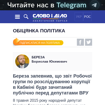
УКР
РОС
НОВИНИ
ОБІЦЯНКА ПОЛІТИКА
ОБIЦЯНКИ
СТРІЧКА
ПОЛІТИКА
ПІДПИСАТИСЯ НА ПОЛІТИКА
ПОДІЇ
ЕКОНОМІКА
ПОЛIТИКИ
СТАТТІ
СУСПІЛЬСТВО
БЕРЕЗА
ІНФОГРАФІКА
ДУМКИ
СВІТ
УСІ ПОЛІТИКИ
Борислав Юхимович
ОГЛЯДИ
ПРЕЗИДЕНТ І ОФІС
ВІДЕО
ДАЙДЖЕСТИ
ВЕРХОВНА РАДА
Береза запевнив, що звіт Робочої
ПІДТРИМАТИ
групи по розслідуванню корупції
КАБІНЕТ МІНІСТРІВ
в Кабміні буде зачитаний
ГОЛОВИ ОБЛАДМІНІСТРАЦІЙ
ПОРІВНЯННЯ ПОЛІТИКІВ
публічно перед депутатами ВРУ
МЕРИ МІСТ
8 травня 2015 року народний депутат
ВСІ ПЕРСОНИ