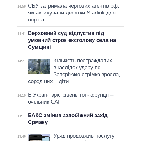
СБУ затримала чергових агентів рф,
14:58
які активували десятки Starlink для
ворога
Верховний суд відпустив під
14:41
умовний строк ексголову села на
Сумщині
Кількість постраждалих
14:27
внаслідок удару по
Запоріжжю стрімко зросла,
серед них – діти
В Україні зріс рівень топ-корупції –
14:19
очільник САП
ВАКС змінив запобіжний захід
14:17
Єрмаку
Уряд продовжив послугу
13:46