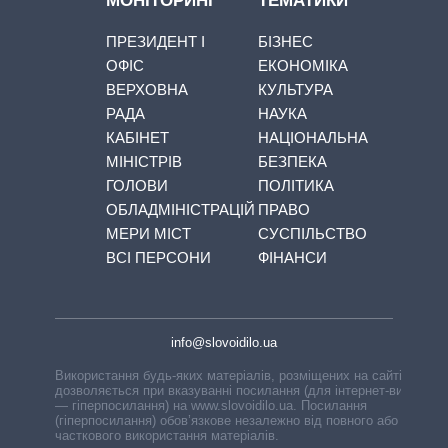
МОНІТОРИНГ
ТЕМАТИКИ
ПРЕЗИДЕНТ І
БІЗНЕС
ОФІС
ЕКОНОМІКА
ВЕРХОВНА
КУЛЬТУРА
РАДА
НАУКА
КАБІНЕТ
НАЦІОНАЛЬНА
МІНІСТРІВ
БЕЗПЕКА
ГОЛОВИ
ПОЛІТИКА
ОБЛАДМІНІСТРАЦІЙ
ПРАВО
МЕРИ МІСТ
СУСПІЛЬСТВО
ВСІ ПЕРСОНИ
ФІНАНСИ
info@slovoidilo.ua
Використання будь-яких матеріалів, розміщених на сайті,
дозволяється при вказуванні посилання (для інтернет-видань
— гіперпосилання) на www.slovoidilo.ua. Посилання
(гіперпосилання) обов’язкове незалежно від повного або
часткового використання матеріалів.