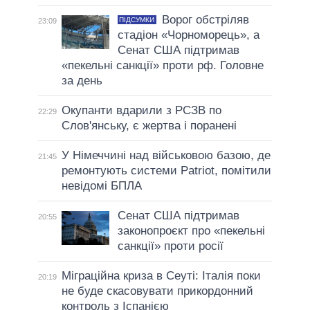
Ворог обстріляв
ПІДСУМКИ
23:09
стадіон «Чорноморець», а
Сенат США підтримав
«пекельні санкції» проти рф. Головне
за день
Окупанти вдарили з РСЗВ по
22:29
Слов'янську, є жертва і поранені
У Німеччині над військовою базою, де
21:45
ремонтують системи Patriot, помітили
невідомі БПЛА
Сенат США підтримав
20:55
законопроєкт про «пекельні
санкції» проти росії
Міграційна криза в Сеуті: Італія поки
20:19
не буде скасовувати прикордонний
контроль з Іспанією