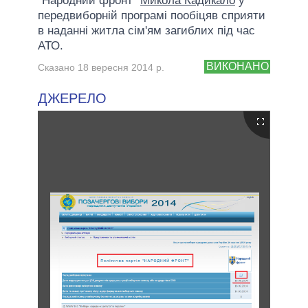
"Народний фронт"
Микола Кадикало
у
передвиборній програмі пообіцяв сприяти
в наданні житла сім'ям загиблих під час
АТО.
ВИКОНАНО
Сказано 18 вересня 2014 р.
ДЖЕРЕЛО