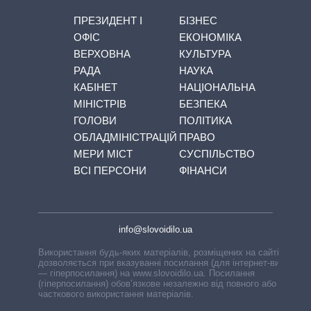
ПРЕЗИДЕНТ І
БІЗНЕС
ОФІС
ЕКОНОМІКА
ВЕРХОВНА
КУЛЬТУРА
РАДА
НАУКА
КАБІНЕТ
НАЦІОНАЛЬНА
МІНІСТРІВ
БЕЗПЕКА
ГОЛОВИ
ПОЛІТИКА
ОБЛАДМІНІСТРАЦІЙ
ПРАВО
МЕРИ МІСТ
СУСПІЛЬСТВО
ВСІ ПЕРСОНИ
ФІНАНСИ
info@slovoidilo.ua
Використання будь-яких матеріалів, розміщених на сайті,
дозволяється при вказуванні посилання (для інтернет-видань
— гіперпосилання) на www.slovoidilo.ua. Посилання
(гіперпосилання) обов’язкове незалежно від повного або
часткового використання матеріалів.