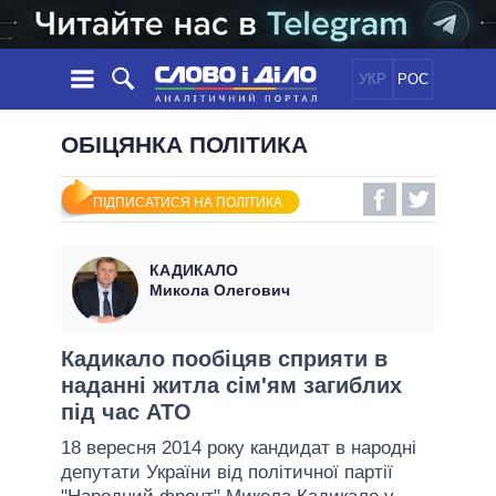
УКР
РОС
НОВИНИ
ОБІЦЯНКА ПОЛІТИКА
ОБIЦЯНКИ
СТРІЧКА
ПОЛІТИКА
ПІДПИСАТИСЯ НА ПОЛІТИКА
ПОДІЇ
ЕКОНОМІКА
ПОЛIТИКИ
СТАТТІ
СУСПІЛЬСТВО
КАДИКАЛО
ІНФОГРАФІКА
ДУМКИ
СВІТ
УСІ ПОЛІТИКИ
Микола Олегович
ОГЛЯДИ
ПРЕЗИДЕНТ І ОФІС
ВІДЕО
ДАЙДЖЕСТИ
ВЕРХОВНА РАДА
Кадикало пообіцяв сприяти в
ПІДТРИМАТИ
наданні житла сім'ям загиблих
КАБІНЕТ МІНІСТРІВ
під час АТО
ГОЛОВИ ОБЛАДМІНІСТРАЦІЙ
ПОРІВНЯННЯ ПОЛІТИКІВ
18 вересня 2014 року кандидат в народні
МЕРИ МІСТ
депутати України від політичної партії
ВСІ ПЕРСОНИ