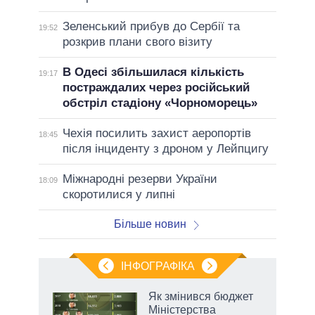
Зеленський прибув до Сербії та
19:52
розкрив плани свого візиту
В Одесі збільшилася кількість
19:17
постраждалих через російський
обстріл стадіону «Чорноморець»
Чехія посилить захист аеропортів
18:45
після інциденту з дроном у Лейпцигу
Міжнародні резерви України
18:09
скоротилися у липні
Більше новин
ІНФОГРАФІКА
 як
Як змінився бюджет
и за
Міністерства