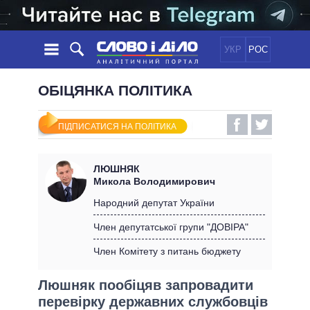
УКР
РОС
НОВИНИ
ОБІЦЯНКА ПОЛІТИКА
ОБIЦЯНКИ
СТРІЧКА
ПОЛІТИКА
ПІДПИСАТИСЯ НА ПОЛІТИКА
ПОДІЇ
ЕКОНОМІКА
ПОЛIТИКИ
СТАТТІ
СУСПІЛЬСТВО
ЛЮШНЯК
ІНФОГРАФІКА
ДУМКИ
СВІТ
УСІ ПОЛІТИКИ
Микола Володимирович
ОГЛЯДИ
ПРЕЗИДЕНТ І ОФІС
Народний депутат України
ВІДЕО
ДАЙДЖЕСТИ
ВЕРХОВНА РАДА
Член депутатської групи "ДОВІРА"
ПІДТРИМАТИ
КАБІНЕТ МІНІСТРІВ
Член Комітету з питань бюджету
ГОЛОВИ ОБЛАДМІНІСТРАЦІЙ
ПОРІВНЯННЯ ПОЛІТИКІВ
МЕРИ МІСТ
Люшняк пообіцяв запровадити
перевірку державних службовців
ВСІ ПЕРСОНИ