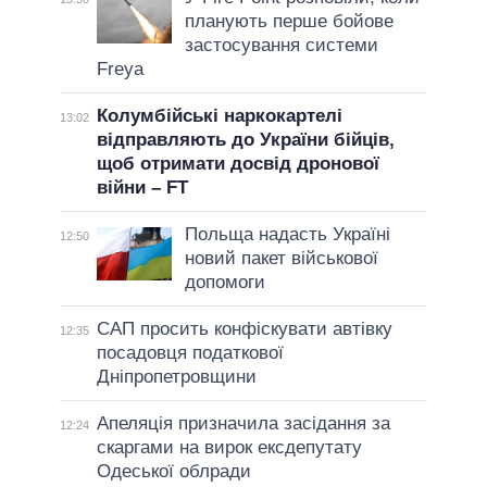
планують перше бойове
застосування системи
Freya
Колумбійські наркокартелі
13:02
відправляють до України бійців,
щоб отримати досвід дронової
війни – FT
Польща надасть Україні
12:50
новий пакет військової
допомоги
САП просить конфіскувати автівку
12:35
посадовця податкової
Дніпропетровщини
Апеляція призначила засідання за
12:24
скаргами на вирок ексдепутату
Одеської облради