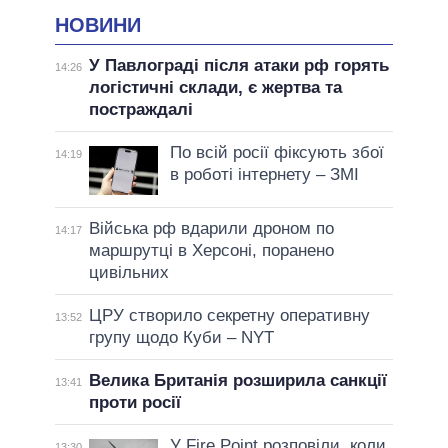
НОВИНИ
У Павлограді після атаки рф горять
14:26
логістичні склади, є жертва та
постраждалі
По всій росії фіксують збої
14:19
в роботі інтернету – ЗМІ
Війська рф вдарили дроном по
14:17
маршрутці в Херсоні, поранено
цивільних
ЦРУ створило секретну оперативну
13:52
групу щодо Куби – NYT
Велика Британія розширила санкції
13:41
проти росії
У Fire Point розповіли, коли
13:30