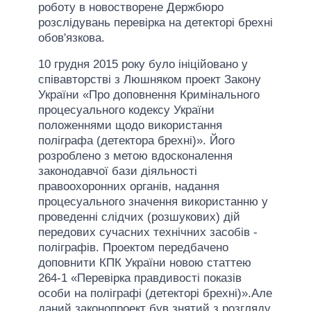
роботу в новостворене Держбюро
розслідувань перевірка на детекторі брехні
обов'язкова.
10 грудня 2015 року було ініційовано у
співавторстві з Люшняком проект Закону
України «Про доповнення Кримінального
процесуального кодексу України
положеннями щодо використання
поліграфа (детектора брехні)». Його
розроблено з метою вдосконалення
законодавчої бази діяльності
правоохоронних органів, надання
процесуального значення використанню у
проведенні слідчих (розшукових) дій
передових сучасних технічних засобів -
поліграфів. Проектом передбачено
доповнити КПК України новою статтею
264-1 «Перевірка правдивості показів
особи на поліграфі (детекторі брехні)».Але
даний законопроект був знятий з розгляду