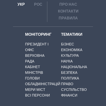
УКР
РОС
ПРО НАС
КОНТАКТИ
ПРАВИЛА
МОНІТОРИНГ
ТЕМАТИКИ
ПРЕЗИДЕНТ І
БІЗНЕС
ОФІС
ЕКОНОМІКА
ВЕРХОВНА
КУЛЬТУРА
РАДА
НАУКА
КАБІНЕТ
НАЦІОНАЛЬНА
МІНІСТРІВ
БЕЗПЕКА
ГОЛОВИ
ПОЛІТИКА
ОБЛАДМІНІСТРАЦІЙ
ПРАВО
МЕРИ МІСТ
СУСПІЛЬСТВО
ВСІ ПЕРСОНИ
ФІНАНСИ