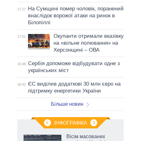
На Сумщині помер чоловік, поранений
17:27
внаслідок ворожої атаки на ринок в
Білопіллі
Окупанти отримали вказівку
17:01
на «вільне полювання» на
Херсонщині – ОВА
Сербія допоможе відбудувати одне з
16:48
українських міст
ЄС виділив додаткові 30 млн євро на
16:42
підтримку енергетики України
Більше новин
ІНФОГРАФІКА
 як
Вісім масованих