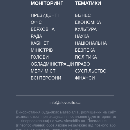
МОНІТОРИНГ
ТЕМАТИКИ
ПРЕЗИДЕНТ І
БІЗНЕС
ОФІС
ЕКОНОМІКА
ВЕРХОВНА
КУЛЬТУРА
РАДА
НАУКА
КАБІНЕТ
НАЦІОНАЛЬНА
МІНІСТРІВ
БЕЗПЕКА
ГОЛОВИ
ПОЛІТИКА
ОБЛАДМІНІСТРАЦІЙ
ПРАВО
МЕРИ МІСТ
СУСПІЛЬСТВО
ВСІ ПЕРСОНИ
ФІНАНСИ
info@slovoidilo.ua
Використання будь-яких матеріалів, розміщених на сайті,
дозволяється при вказуванні посилання (для інтернет-видань
— гіперпосилання) на www.slovoidilo.ua. Посилання
(гіперпосилання) обов’язкове незалежно від повного або
часткового використання матеріалів.