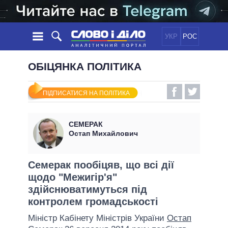
УКР
РОС
НОВИНИ
ОБІЦЯНКА ПОЛІТИКА
ОБIЦЯНКИ
СТРІЧКА
ПОЛІТИКА
ПІДПИСАТИСЯ НА ПОЛІТИКА
ПОДІЇ
ЕКОНОМІКА
ПОЛIТИКИ
СТАТТІ
СУСПІЛЬСТВО
СЕМЕРАК
ІНФОГРАФІКА
ДУМКИ
СВІТ
УСІ ПОЛІТИКИ
Остап Михайлович
ОГЛЯДИ
ПРЕЗИДЕНТ І ОФІС
ВІДЕО
ДАЙДЖЕСТИ
ВЕРХОВНА РАДА
Семерак пообіцяв, що всі дії
ПІДТРИМАТИ
щодо "Межигір'я"
КАБІНЕТ МІНІСТРІВ
здійснюватимуться під
ГОЛОВИ ОБЛАДМІНІСТРАЦІЙ
ПОРІВНЯННЯ ПОЛІТИКІВ
контролем громадськості
МЕРИ МІСТ
Міністр Кабінету Міністрів України
Остап
ВСІ ПЕРСОНИ