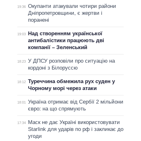
Окупанти атакували чотири райони
19:36
Дніпропетровщини, є жертви і
поранені
Над створенням української
19:03
антибалістики працюють дві
компанії – Зеленський
У ДПСУ розповіли про ситуацію на
18:23
кордоні з Білоруссю
Туреччина обмежила рух суден у
18:12
Чорному морі через атаки
Україна отримає від Сербії 2 мільйони
18:01
євро: на що спрямують
Маск не дає Україні використовувати
17:34
Starlink для ударів по рф і закликає до
угоди