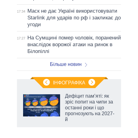
Маск не дає Україні використовувати
17:34
Starlink для ударів по рф і закликає до
угоди
На Сумщині помер чоловік, поранений
17:27
внаслідок ворожої атаки на ринок в
Білопіллі
Більше новин
ІНФОГРАФІКА
Дефіцит пам’яті: як
ть
зріс попит на чипи за
останні роки і що
прогнозують на 2027-
й