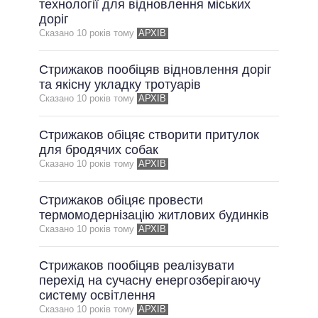
технології для відновлення міських
ОБІЦЯНКИ У ПРОЦЕСІ
доріг
Сказано 10 рокiв тому
АРХІВ
ВСІ ОБІЦЯНКИ
АРХІВНІ ОБІЦЯНКИ
Стрижаков пообіцяв відновлення доріг
та якісну укладку тротуарів
Сказано 10 рокiв тому
АРХІВ
Стрижаков обіцяє створити притулок
для бродячих собак
Сказано 10 рокiв тому
АРХІВ
Стрижаков обіцяє провести
термомодернізацію житлових будинків
Сказано 10 рокiв тому
АРХІВ
Стрижаков пообіцяв реалізувати
перехід на сучасну енергозберігаючу
систему освітлення
Сказано 10 рокiв тому
АРХІВ