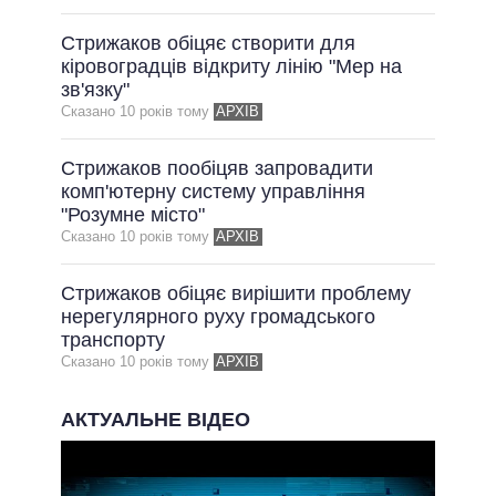
Стрижаков обіцяє створити для
кіровоградців відкриту лінію "Мер на
зв'язку"
Сказано 10 рокiв тому
АРХІВ
Стрижаков пообіцяв запровадити
комп'ютерну систему управління
"Розумне місто"
Сказано 10 рокiв тому
АРХІВ
Стрижаков обіцяє вирішити проблему
нерегулярного руху громадського
транспорту
Сказано 10 рокiв тому
АРХІВ
АКТУАЛЬНЕ ВІДЕО