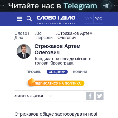
УКР
РОС
НОВИНИ
Слово і
›
Всі
›
Стрижаков Артем
Діло
персони
Олегович
ОБIЦЯНКИ
СТРІЧКА
ПОЛІТИКА
Стрижаков Артем
Олегович
ПОДІЇ
ЕКОНОМІКА
ПОЛIТИКИ
Кандидат на посаду міського
СТАТТІ
СУСПІЛЬСТВО
голови Кіровограда
ІНФОГРАФІКА
ДУМКИ
СВІТ
УСІ ПОЛІТИКИ
ПРОФІЛЬ
ОБІЦЯНКИ
НОВИНИ
ОГЛЯДИ
ПРЕЗИДЕНТ І ОФІС
ВІДЕО
ДАЙДЖЕСТИ
ВЕРХОВНА РАДА
ПІДПИСАТИСЯ НА ПОЛІТИКА
ПІДТРИМАТИ
КАБІНЕТ МІНІСТРІВ
АРХІВНІ ОБІЦЯНКИ
ГОЛОВИ ОБЛАДМІНІСТРАЦІЙ
ПОРІВНЯННЯ ПОЛІТИКІВ
ВИКОНАНІ ОБІЦЯНКИ
МЕРИ МІСТ
Стрижаков обіцяє застосовувати нові
ВСІ ПЕРСОНИ
НЕВИКОНАНІ ОБІЦЯНКИ