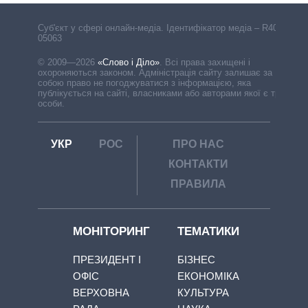
Cуб'єкт у сфері онлайн-медіа. Ідентифікатор медіа – R40-
05063
© 2009—2026
«Слово і Діло»
.
Всі права захищені і
охороняються законом. Адміністрація сайту залишає за
собою право не погоджуватися з інформацією, яка
публікується на сайті, власниками або авторами якої є треті
особи.
УКР
РОС
ПРО НАС
КОНТАКТИ
ПРАВИЛА
МОНІТОРИНГ
ТЕМАТИКИ
ПРЕЗИДЕНТ І
БІЗНЕС
ОФІС
ЕКОНОМІКА
ВЕРХОВНА
КУЛЬТУРА