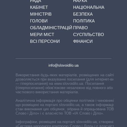
РАДА
НАУКА
КАБІНЕТ
НАЦІОНАЛЬНА
МІНІСТРІВ
БЕЗПЕКА
ГОЛОВИ
ПОЛІТИКА
ОБЛАДМІНІСТРАЦІЙ
ПРАВО
МЕРИ МІСТ
СУСПІЛЬСТВО
ВСІ ПЕРСОНИ
ФІНАНСИ
info@slovoidilo.ua
Використання будь-яких матеріалів, розміщених на сайті,
дозволяється при вказуванні посилання (для інтернет-видань
— гіперпосилання) на www.slovoidilo.ua. Посилання
(гіперпосилання) обов’язкове незалежно від повного або
часткового використання матеріалів.
Аналітична інформація про обіцянки політиків і чиновників,
що розміщені на порталі slovoidilo.ua, а також інформація про
стан виконання цих обіцянок, зібрана й опрацьована ТОВ «ІА
Слово і Діло» і є власністю ТОВ «ІА Слово і Діло».
Інфографіки, розміщені на порталі slovoidilo.ua, створені ГО
«Система народного контролю Слово і Діло» і є власністю