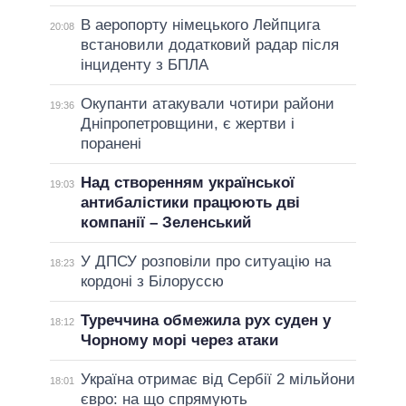
В аеропорту німецького Лейпцига
20:08
встановили додатковий радар після
інциденту з БПЛА
Окупанти атакували чотири райони
19:36
Дніпропетровщини, є жертви і
поранені
Над створенням української
19:03
антибалістики працюють дві
компанії – Зеленський
У ДПСУ розповіли про ситуацію на
18:23
кордоні з Білоруссю
Туреччина обмежила рух суден у
18:12
Чорному морі через атаки
Україна отримає від Сербії 2 мільйони
18:01
євро: на що спрямують