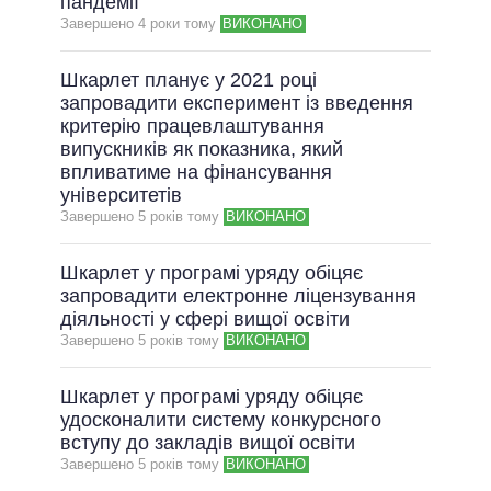
пандемії
Завершено 4 роки тому
ВИКОНАНО
Шкарлет планує у 2021 році
запровадити експеримент із введення
критерію працевлаштування
випускників як показника, який
впливатиме на фінансування
університетів
Завершено 5 рокiв тому
ВИКОНАНО
Шкарлет у програмі уряду обіцяє
запровадити електронне ліцензування
діяльності у сфері вищої освіти
Завершено 5 рокiв тому
ВИКОНАНО
Шкарлет у програмі уряду обіцяє
удосконалити систему конкурсного
вступу до закладів вищої освіти
Завершено 5 рокiв тому
ВИКОНАНО