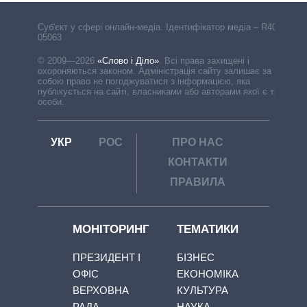
Cуб'єкт у сфері онлайн-медіа. Ідентифікатор медіа – R40-
05063
© 2009—2026
«Слово і Діло»
.
Всі права захищені і
охороняються законом. Адміністрація сайту залишає за
собою право не погоджуватися з інформацією, яка
публікується на сайті, власниками або авторами якої є треті
особи.
УКР
РОС
ПРО НАС
КОНТАКТИ
ПРАВИЛА
МОНІТОРИНГ
ТЕМАТИКИ
ПРЕЗИДЕНТ І
БІЗНЕС
ОФІС
ЕКОНОМІКА
ВЕРХОВНА
КУЛЬТУРА
РАДА
НАУКА