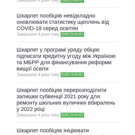
Завершено 4 роки тому
ВИКОНАНО
Шкарлет пообіцяв невідкладно
оновлювати статистику щеплень від
COVID-19 серед освітян
Завершено 4 роки тому
ВИКОНАНО
Шкарлет у програмі уряду обіцяє
підписати кредитну угоду між Україною
та МБРР для фінансування реформи
вищої освіти
Завершено 4 роки тому
ВИКОНАНО
Шкарлет пообіцяв перерозподілити
залишки субвенції 2021 року для
ремонту шкільних вуличних вбиралень
у 2022 році
Завершено 4 роки тому
ВИКОНАНО
Шкарлет пообіцяв ініціювати