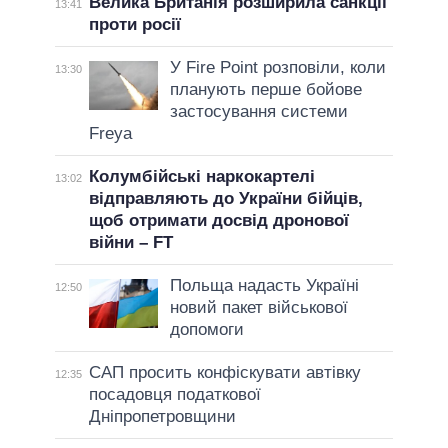
Велика Британія розширила санкції
13:41
проти росії
У Fire Point розповіли, коли
13:30
планують перше бойове
застосування системи
Freya
Колумбійські наркокартелі
13:02
відправляють до України бійців,
щоб отримати досвід дронової
війни – FT
Польща надасть Україні
12:50
новий пакет військової
допомоги
САП просить конфіскувати автівку
12:35
посадовця податкової
Дніпропетровщини