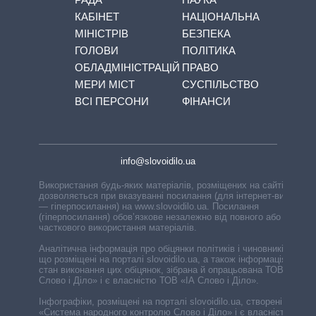
КАБІНЕТ
НАЦІОНАЛЬНА
МІНІСТРІВ
БЕЗПЕКА
ГОЛОВИ
ПОЛІТИКА
ОБЛАДМІНІСТРАЦІЙ
ПРАВО
МЕРИ МІСТ
СУСПІЛЬСТВО
ВСІ ПЕРСОНИ
ФІНАНСИ
info@slovoidilo.ua
Використання будь-яких матеріалів, розміщених на сайті,
дозволяється при вказуванні посилання (для інтернет-видань
— гіперпосилання) на www.slovoidilo.ua. Посилання
(гіперпосилання) обов’язкове незалежно від повного або
часткового використання матеріалів.
Аналітична інформація про обіцянки політиків і чиновників,
що розміщені на порталі slovoidilo.ua, а також інформація про
стан виконання цих обіцянок, зібрана й опрацьована ТОВ «ІА
Слово і Діло» і є власністю ТОВ «ІА Слово і Діло».
Інфографіки, розміщені на порталі slovoidilo.ua, створені ГО
«Система народного контролю Слово і Діло» і є власністю