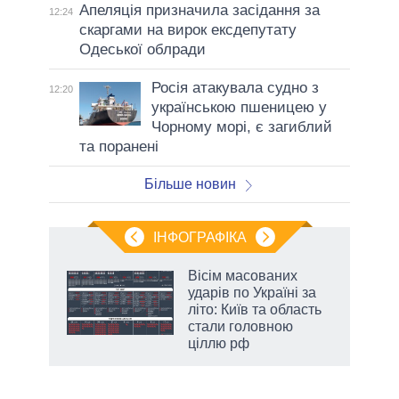
Апеляція призначила засідання за
12:24
скаргами на вирок ексдепутату
Одеської облради
Росія атакувала судно з
12:20
українською пшеницею у
Чорному морі, є загиблий
та поранені
Більше новин
ІНФОГРАФІКА
и на
Вісім масованих
ударів по Україні за
а
літо: Київ та область
стали головною
ціллю рф