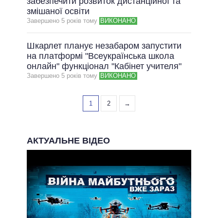
забезпечити розвиток дистанційної та
змішаної освіти
Завершено 5 рокiв тому
ВИКОНАНО
Шкарлет планує незабаром запустити
на платформі "Всеукраїнська школа
онлайн" функціонал "Кабінет учителя"
Завершено 5 рокiв тому
ВИКОНАНО
1
2
→
АКТУАЛЬНЕ ВІДЕО