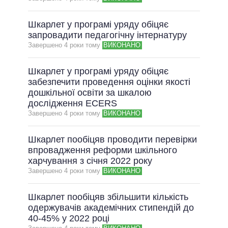
ВСІ ОБІЦЯНКИ
Шкарлет у програмі уряду обіцяє
АРХІВНІ ОБІЦЯНКИ
запровадити педагогічну інтернатуру
Завершено 4 роки тому
ВИКОНАНО
Шкарлет у програмі уряду обіцяє
забезпечити проведення оцінки якості
дошкільної освіти за шкалою
дослідження ECERS
Завершено 4 роки тому
ВИКОНАНО
Шкарлет пообіцяв проводити перевірки
впровадження реформи шкільного
харчування з січня 2022 року
Завершено 4 роки тому
ВИКОНАНО
Шкарлет пообіцяв збільшити кількість
одержувачів академічних стипендій до
40-45% у 2022 році